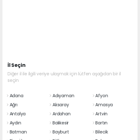
İl Seçin
Diğer il ile ilgili veriye ulaşmak için lütfen aşağıdan bir il
seçin
Adana
Adıyaman
Afyon
Ağrı
Aksaray
Amasya
Antalya
Ardahan
Artvin
Aydın
Balıkesir
Bartın
Batman
Bayburt
Bilecik