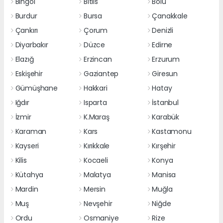
Bingöl
Bitlis
Bolu
Burdur
Bursa
Çanakkale
Çankırı
Çorum
Denizli
Diyarbakır
Düzce
Edirne
Elazığ
Erzincan
Erzurum
Eskişehir
Gaziantep
Giresun
Gümüşhane
Hakkari
Hatay
Iğdır
Isparta
İstanbul
İzmir
K.Maraş
Karabük
Karaman
Kars
Kastamonu
Kayseri
Kırıkkale
Kırşehir
Kilis
Kocaeli
Konya
Kütahya
Malatya
Manisa
Mardin
Mersin
Muğla
Muş
Nevşehir
Niğde
Ordu
Osmaniye
Rize