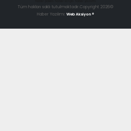
haber paketi
haber scripti
haber yazılımı
Tüm hakları saklı tutulmaktadır.Copyright 2026©
Haber Yazılımı:
Web Aksiyon ®
dini
chat