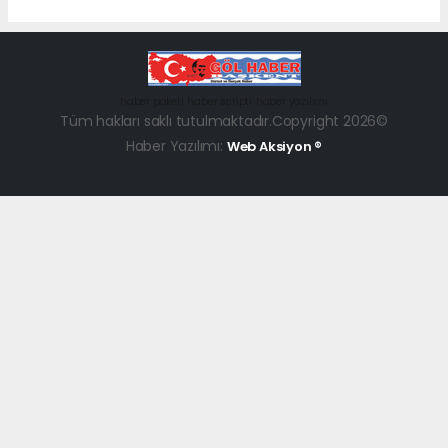
haber paketi
haber scripti
haber yazılımı
Tüm hakları saklı tutulmaktadır.Copyright 2026©
Haber Yazılımı:
Web Aksiyon ®
dini
chat