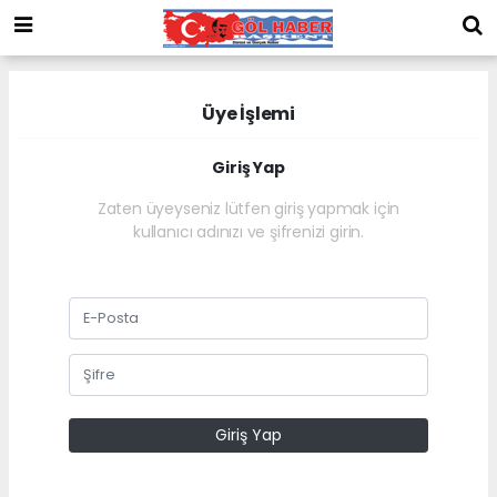
Üye İşlemi
Giriş Yap
Zaten üyeyseniz lütfen giriş yapmak için
kullanıcı adınızı ve şifrenizi girin.
Giriş Yap