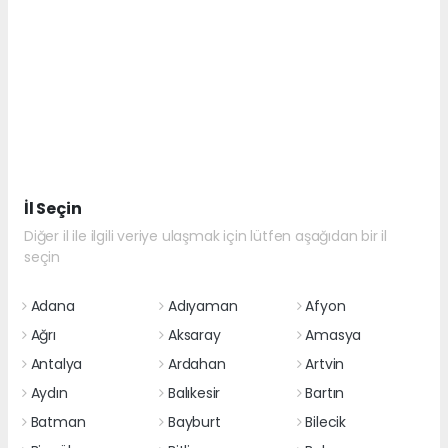
İl Seçin
Diğer il ile ilgili veriye ulaşmak için lütfen aşağıdan bir il
seçin
Adana
Adıyaman
Afyon
Ağrı
Aksaray
Amasya
Antalya
Ardahan
Artvin
Aydın
Balıkesir
Bartın
Batman
Bayburt
Bilecik