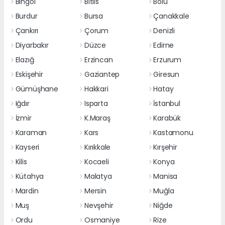
Bingöl
Bitlis
Bolu
Burdur
Bursa
Çanakkale
Çankırı
Çorum
Denizli
Diyarbakır
Düzce
Edirne
Elazığ
Erzincan
Erzurum
Eskişehir
Gaziantep
Giresun
Gümüşhane
Hakkari
Hatay
Iğdır
Isparta
İstanbul
İzmir
K.Maraş
Karabük
Karaman
Kars
Kastamonu
Kayseri
Kırıkkale
Kırşehir
Kilis
Kocaeli
Konya
Kütahya
Malatya
Manisa
Mardin
Mersin
Muğla
Muş
Nevşehir
Niğde
Ordu
Osmaniye
Rize