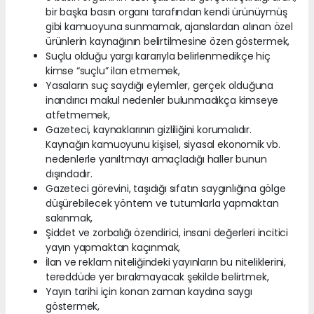
bir başka basın organı tarafından kendi ürünüymüş
gibi kamuoyuna sunmamak, ajanslardan alınan özel
ürünlerin kaynağının belirtilmesine özen göstermek,
Suçlu olduğu yargı kararıyla belirlenmedikçe hiç
kimse “suçlu” ilan etmemek,
Yasaların suç saydığı eylemler, gerçek olduğuna
inandırıcı makul nedenler bulunmadıkça kimseye
atfetmemek,
Gazeteci, kaynaklarının gizliliğini korumalıdır.
Kaynağın kamuoyunu kişisel, siyasal ekonomik vb.
nedenlerle yanıltmayı amaçladığı haller bunun
dışındadır.
Gazeteci görevini, taşıdığı sıfatın saygınlığına gölge
düşürebilecek yöntem ve tutumlarla yapmaktan
sakınmak,
Şiddet ve zorbalığı özendirici, insani değerleri incitici
yayın yapmaktan kaçınmak,
İlan ve reklam niteliğindeki yayınların bu niteliklerini,
tereddüde yer bırakmayacak şekilde belirtmek,
Yayın tarihi için konan zaman kaydına saygı
göstermek,