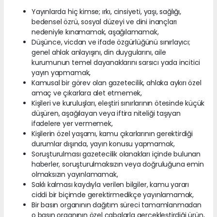
Yayınlarda hiç kimse; ırkı, cinsiyeti, yaşı, sağlığı,
bedensel özrü, sosyal düzeyi ve dini inançları
nedeniyle kınamamak, aşağılamamak,
Düşünce, vicdan ve ifade özgürlüğünü sınırlayıcı;
genel ahlak anlayışını, din duygularını, aile
kurumunun temel dayanaklarını sarsıcı yada incitici
yayın yapmamak,
Kamusal bir görev olan gazetecilik, ahlaka aykırı özel
amaç ve çıkarlara alet etmemek,
Kişileri ve kuruluşları, eleştiri sınırlarının ötesinde küçük
düşüren, aşağılayan veya iftira niteliği taşıyan
ifadelere yer vermemek,
Kişilerin özel yaşamı, kamu çıkarlarının gerektirdiği
durumlar dışında, yayın konusu yapmamak,
Soruşturulması gazetecilik olanakları içinde bulunan
haberler, soruşturulmaksızın veya doğruluğuna emin
olmaksızın yayınlamamak,
Saklı kalması kaydıyla verilen bilgiler, kamu yararı
ciddi bir biçimde gerektirmedikçe yayınlamamak,
Bir basın organının dağıtım süreci tamamlanmadan
o basın organının özel çabalarla gerçekleştirdiği ürün,