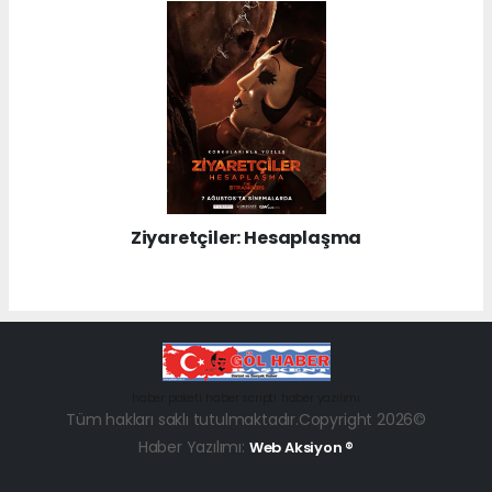
Ziyaretçiler: Hesaplaşma
haber paketi
haber scripti
haber yazılımı
Tüm hakları saklı tutulmaktadır.Copyright 2026©
Haber Yazılımı:
Web Aksiyon ®