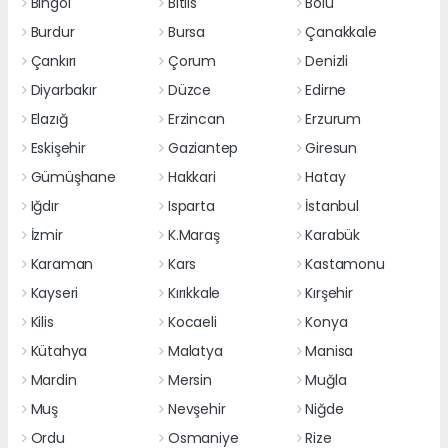
Bingöl
Bitlis
Bolu
Burdur
Bursa
Çanakkale
Çankırı
Çorum
Denizli
Diyarbakır
Düzce
Edirne
Elazığ
Erzincan
Erzurum
Eskişehir
Gaziantep
Giresun
Gümüşhane
Hakkari
Hatay
Iğdır
Isparta
İstanbul
İzmir
K.Maraş
Karabük
Karaman
Kars
Kastamonu
Kayseri
Kırıkkale
Kırşehir
Kilis
Kocaeli
Konya
Kütahya
Malatya
Manisa
Mardin
Mersin
Muğla
Muş
Nevşehir
Niğde
Ordu
Osmaniye
Rize