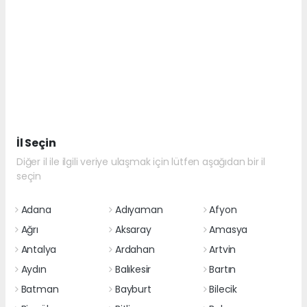
İl Seçin
Diğer il ile ilgili veriye ulaşmak için lütfen aşağıdan bir il
seçin
Adana
Adıyaman
Afyon
Ağrı
Aksaray
Amasya
Antalya
Ardahan
Artvin
Aydın
Balıkesir
Bartın
Batman
Bayburt
Bilecik