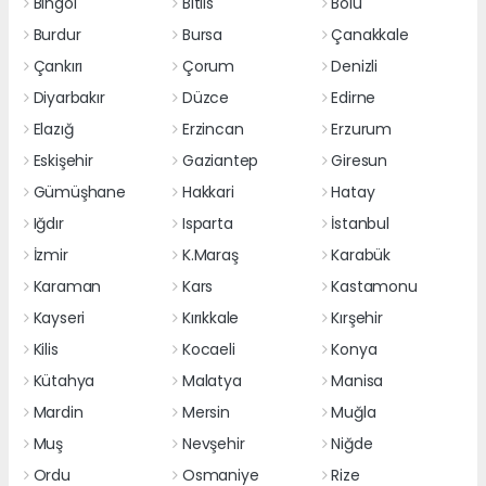
Bingöl
Bitlis
Bolu
Burdur
Bursa
Çanakkale
Çankırı
Çorum
Denizli
Diyarbakır
Düzce
Edirne
Elazığ
Erzincan
Erzurum
Eskişehir
Gaziantep
Giresun
Gümüşhane
Hakkari
Hatay
Iğdır
Isparta
İstanbul
İzmir
K.Maraş
Karabük
Karaman
Kars
Kastamonu
Kayseri
Kırıkkale
Kırşehir
Kilis
Kocaeli
Konya
Kütahya
Malatya
Manisa
Mardin
Mersin
Muğla
Muş
Nevşehir
Niğde
Ordu
Osmaniye
Rize