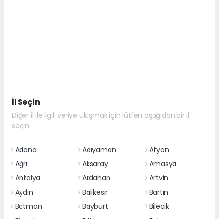
İl Seçin
Diğer il ile ilgili veriye ulaşmak için lütfen aşağıdan bir il
seçin
Adana
Adıyaman
Afyon
Ağrı
Aksaray
Amasya
Antalya
Ardahan
Artvin
Aydın
Balıkesir
Bartın
Batman
Bayburt
Bilecik