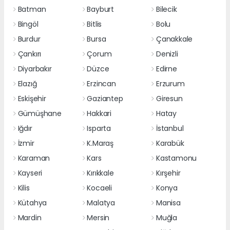
Batman
Bayburt
Bilecik
Bingöl
Bitlis
Bolu
Burdur
Bursa
Çanakkale
Çankırı
Çorum
Denizli
Diyarbakır
Düzce
Edirne
Elazığ
Erzincan
Erzurum
Eskişehir
Gaziantep
Giresun
Gümüşhane
Hakkari
Hatay
Iğdır
Isparta
İstanbul
İzmir
K.Maraş
Karabük
Karaman
Kars
Kastamonu
Kayseri
Kırıkkale
Kırşehir
Kilis
Kocaeli
Konya
Kütahya
Malatya
Manisa
Mardin
Mersin
Muğla