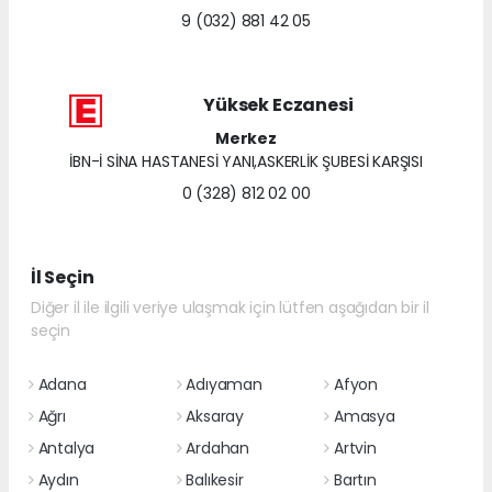
9 (032) 881 42 05
Yüksek Eczanesi
Merkez
İBN-İ SİNA HASTANESİ YANI,ASKERLİK ŞUBESİ KARŞISI
0 (328) 812 02 00
İl Seçin
Diğer il ile ilgili veriye ulaşmak için lütfen aşağıdan bir il
seçin
Adana
Adıyaman
Afyon
Ağrı
Aksaray
Amasya
Antalya
Ardahan
Artvin
Aydın
Balıkesir
Bartın