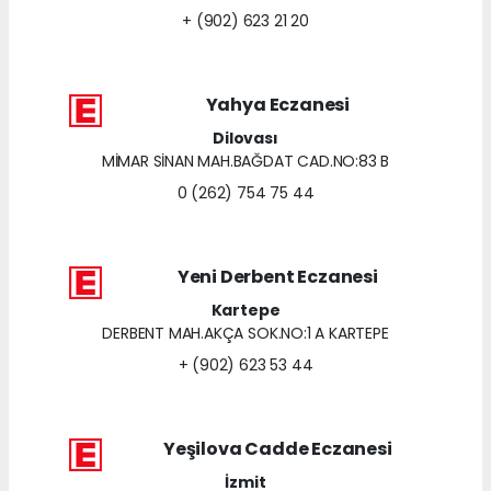
+ (902) 623 21 20
Yahya Eczanesi
Dilovası
MİMAR SİNAN MAH.BAĞDAT CAD.NO:83 B
0 (262) 754 75 44
Yeni Derbent Eczanesi
Kartepe
DERBENT MAH.AKÇA SOK.NO:1 A KARTEPE
+ (902) 623 53 44
Yeşilova Cadde Eczanesi
İzmit