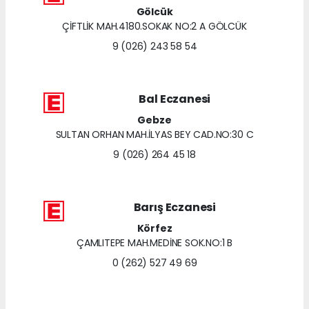
Gölcük
ÇİFTLİK MAH.4180.SOKAK NO:2 A GÖLCÜK
9 (026) 243 58 54
Bal Eczanesi
Gebze
SULTAN ORHAN MAH.İLYAS BEY CAD.NO:30 C
9 (026) 264 45 18
Barış Eczanesi
Körfez
ÇAMLITEPE MAH.MEDİNE SOK.NO:1 B
0 (262) 527 49 69