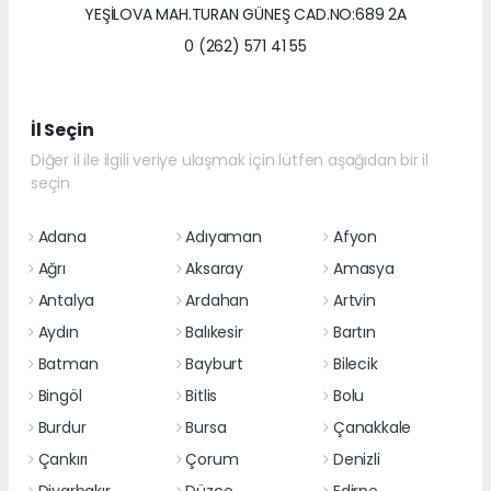
YEŞİLOVA MAH.TURAN GÜNEŞ CAD.NO:689 2A
0 (262) 571 41 55
İl Seçin
Diğer il ile ilgili veriye ulaşmak için lütfen aşağıdan bir il
seçin
Adana
Adıyaman
Afyon
Ağrı
Aksaray
Amasya
Antalya
Ardahan
Artvin
Aydın
Balıkesir
Bartın
Batman
Bayburt
Bilecik
Bingöl
Bitlis
Bolu
Burdur
Bursa
Çanakkale
Çankırı
Çorum
Denizli
Diyarbakır
Düzce
Edirne