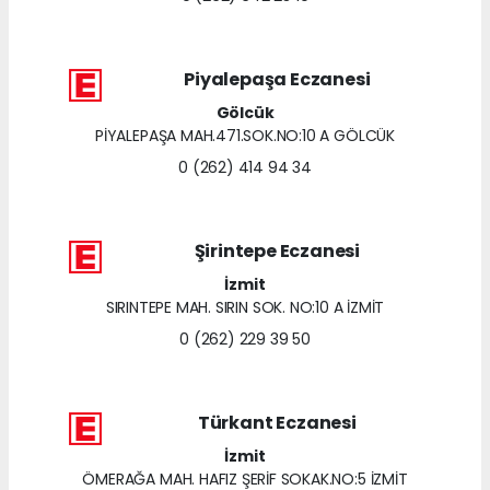
Piyalepaşa Eczanesi
Gölcük
PİYALEPAŞA MAH.471.SOK.NO:10 A GÖLCÜK
0 (262) 414 94 34
Şirintepe Eczanesi
İzmit
SIRINTEPE MAH. SIRIN SOK. NO:10 A İZMİT
0 (262) 229 39 50
Türkant Eczanesi
İzmit
ÖMERAĞA MAH. HAFIZ ŞERİF SOKAK.NO:5 İZMİT