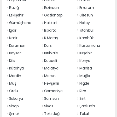
Elazığ
Erzincan
Erzurum
Eskişehir
Gaziantep
Giresun
Gümüşhane
Hakkari
Hatay
Iğdır
Isparta
İstanbul
İzmir
K.Maraş
Karabük
Karaman
Kars
Kastamonu
Kayseri
Kırıkkale
Kırşehir
Kilis
Kocaeli
Konya
Kütahya
Malatya
Manisa
Mardin
Mersin
Muğla
Muş
Nevşehir
Niğde
Ordu
Osmaniye
Rize
Sakarya
Samsun
Siirt
Sinop
Sivas
Şanlıurfa
Şırnak
Tekirdağ
Tokat