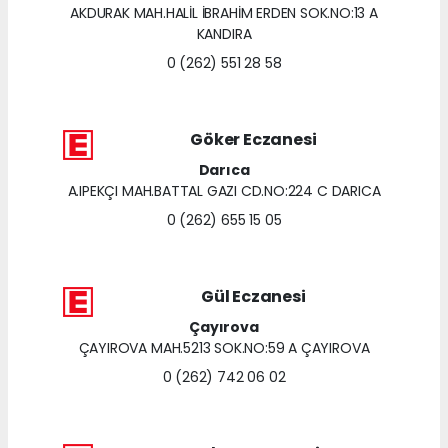
AKDURAK MAH.HALİL İBRAHİM ERDEN SOK.NO:13 A
KANDIRA
0 (262) 551 28 58
Göker Eczanesi
Darıca
A.IPEKÇI MAH.BATTAL GAZI CD.NO:224 C DARICA
0 (262) 655 15 05
Gül Eczanesi
Çayırova
ÇAYIROVA MAH.5213 SOK.NO:59 A ÇAYIROVA
0 (262) 742 06 02