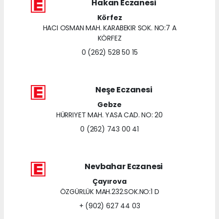
Hakan Eczanesi
Körfez
HACI OSMAN MAH. KARABEKIR SOK. NO:7 A
KÖRFEZ
0 (262) 528 50 15
Neşe Eczanesi
Gebze
HÜRRIYET MAH. YASA CAD. NO: 20
0 (262) 743 00 41
Nevbahar Eczanesi
Çayırova
ÖZGÜRLÜK MAH.232.SOK.NO:1 D
+ (902) 627 44 03