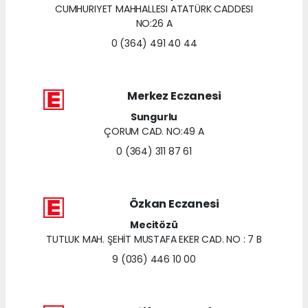
CUMHURIYET MAHHALLESI ATATÜRK CADDESI
NO:26 A
0 (364) 491 40 44
Merkez Eczanesi
Sungurlu
ÇORUM CAD. NO:49 A
0 (364) 311 87 61
Özkan Eczanesi
Mecitözü
TUTLUK MAH. ŞEHİT MUSTAFA EKER CAD. NO : 7 B
9 (036) 446 10 00