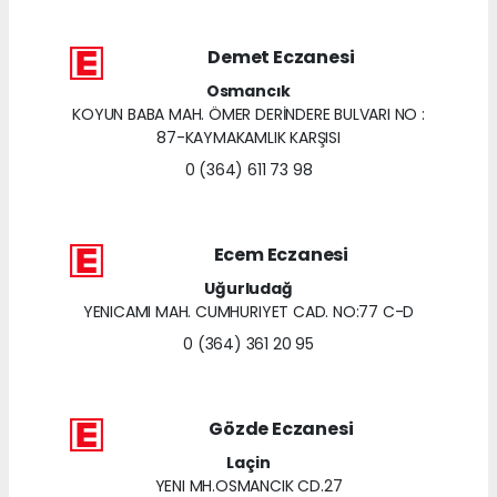
Demet Eczanesi
Osmancık
KOYUN BABA MAH. ÖMER DERİNDERE BULVARI NO :
87-KAYMAKAMLIK KARŞISI
0 (364) 611 73 98
Ecem Eczanesi
Uğurludağ
YENICAMI MAH. CUMHURIYET CAD. NO:77 C-D
0 (364) 361 20 95
Gözde Eczanesi
Laçin
YENI MH.OSMANCIK CD.27