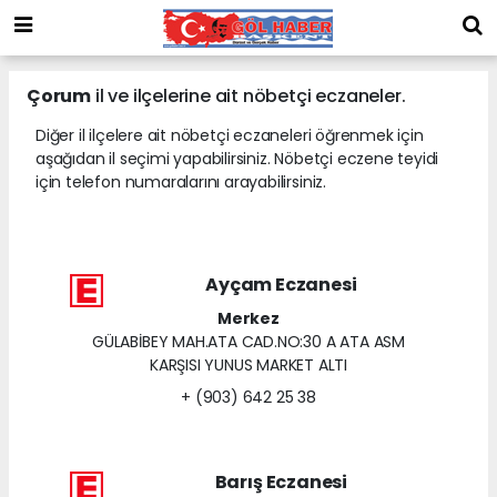
Çorum
il ve ilçelerine ait nöbetçi eczaneler.
Diğer il ilçelere ait nöbetçi eczaneleri öğrenmek için
aşağıdan il seçimi yapabilirsiniz. Nöbetçi eczene teyidi
için telefon numaralarını arayabilirsiniz.
Ayçam Eczanesi
Merkez
GÜLABİBEY MAH.ATA CAD.NO:30 A ATA ASM
KARŞISI YUNUS MARKET ALTI
+ (903) 642 25 38
Barış Eczanesi