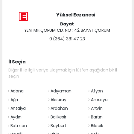
Yüksel Eczanesi
Bayat
YENI MH.ÇORUM CD. NO : 42 BAYAT ÇORUM
0 (364) 381 47 23
İl Seçin
Diğer il ile ilgili veriye ulaşmak için lütfen aşağıdan bir il
seçin
Adana
Adıyaman
Afyon
Ağrı
Aksaray
Amasya
Antalya
Ardahan
Artvin
Aydın
Balıkesir
Bartın
Batman
Bayburt
Bilecik