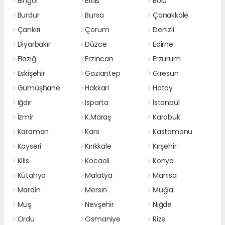
Bingöl
Bitlis
Bolu
Burdur
Bursa
Çanakkale
Çankırı
Çorum
Denizli
Diyarbakır
Düzce
Edirne
Elazığ
Erzincan
Erzurum
Eskişehir
Gaziantep
Giresun
Gümüşhane
Hakkari
Hatay
Iğdır
Isparta
İstanbul
İzmir
K.Maraş
Karabük
Karaman
Kars
Kastamonu
Kayseri
Kırıkkale
Kırşehir
Kilis
Kocaeli
Konya
Kütahya
Malatya
Manisa
Mardin
Mersin
Muğla
Muş
Nevşehir
Niğde
Ordu
Osmaniye
Rize