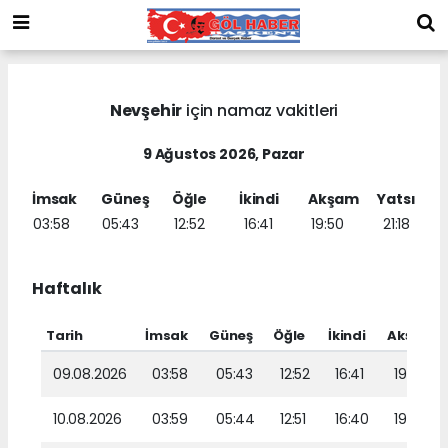
Nevşehir
için namaz vakitleri
9 Ağustos 2026, Pazar
İmsak
Güneş
Öğle
İkindi
Akşam
Yatsı
03:58
05:43
12:52
16:41
19:50
21:18
Haftalık
Tarih
İmsak
Güneş
Öğle
İkindi
Akşam
09.08.2026
03:58
05:43
12:52
16:41
19:50
10.08.2026
03:59
05:44
12:51
16:40
19:49