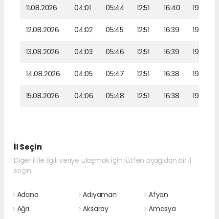
11.08.2026
04:01
05:44
12:51
16:40
19:48
12.08.2026
04:02
05:45
12:51
16:39
19:46
13.08.2026
04:03
05:46
12:51
16:39
19:45
14.08.2026
04:05
05:47
12:51
16:38
19:44
15.08.2026
04:06
05:48
12:51
16:38
19:43
İl Seçin
Diğer il ile ilgili veriye ulaşmak için lütfen aşağıdan bir il
seçin
Adana
Adıyaman
Afyon
Ağrı
Aksaray
Amasya