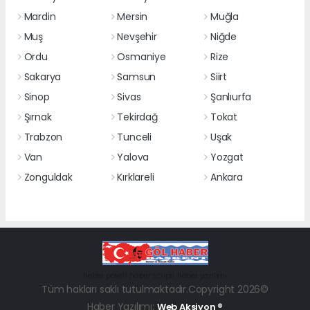
Mardin
Mersin
Muğla
Muş
Nevşehir
Niğde
Ordu
Osmaniye
Rize
Sakarya
Samsun
Siirt
Sinop
Sivas
Şanlıurfa
Şırnak
Tekirdağ
Tokat
Trabzon
Tunceli
Uşak
Van
Yalova
Yozgat
Zonguldak
Kırklareli
Ankara
haber paketi
haber scripti
haber yazılımı
Tüm hakları saklı tutulmaktadır.Copyright 2026©
Haber Yazılımı:
Web Aksiyon ®