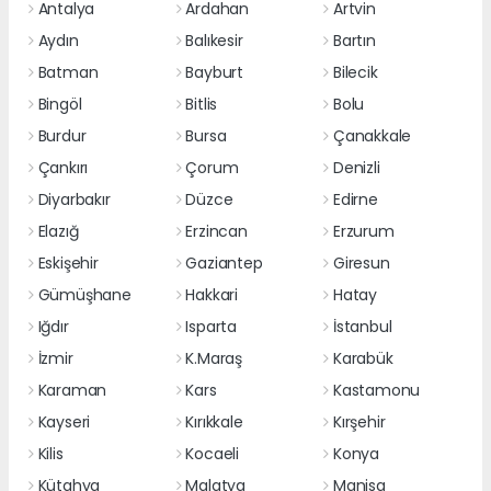
Antalya
Ardahan
Artvin
Aydın
Balıkesir
Bartın
Batman
Bayburt
Bilecik
Bingöl
Bitlis
Bolu
Burdur
Bursa
Çanakkale
Çankırı
Çorum
Denizli
Diyarbakır
Düzce
Edirne
Elazığ
Erzincan
Erzurum
Eskişehir
Gaziantep
Giresun
Gümüşhane
Hakkari
Hatay
Iğdır
Isparta
İstanbul
İzmir
K.Maraş
Karabük
Karaman
Kars
Kastamonu
Kayseri
Kırıkkale
Kırşehir
Kilis
Kocaeli
Konya
Kütahya
Malatya
Manisa