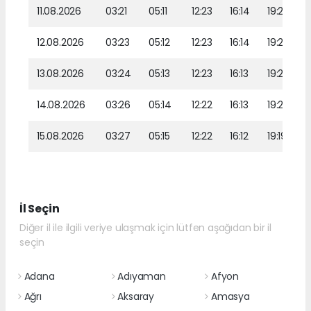
11.08.2026
03:21
05:11
12:23
16:14
19:24
12.08.2026
03:23
05:12
12:23
16:14
19:23
13.08.2026
03:24
05:13
12:23
16:13
19:22
14.08.2026
03:26
05:14
12:22
16:13
19:20
15.08.2026
03:27
05:15
12:22
16:12
19:19
İl Seçin
Diğer il ile ilgili veriye ulaşmak için lütfen aşağıdan bir il
seçin
Adana
Adıyaman
Afyon
Ağrı
Aksaray
Amasya