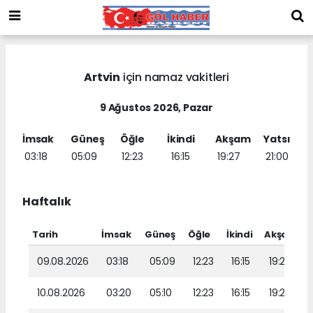
Artvin
için namaz vakitleri
9 Ağustos 2026, Pazar
İmsak
Güneş
Öğle
İkindi
Akşam
Yatsı
03:18
05:09
12:23
16:15
19:27
21:00
Haftalık
Tarih
İmsak
Güneş
Öğle
İkindi
Akşam
Y
09.08.2026
03:18
05:09
12:23
16:15
19:27
10.08.2026
03:20
05:10
12:23
16:15
19:26