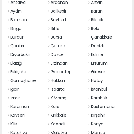
Antalya
Ardahan
Artvin
Aydın
Balıkesir
Bartın
Batman
Bayburt
Bilecik
Bingöl
Bitlis
Bolu
Burdur
Bursa
Çanakkale
Çankırı
Çorum
Denizli
Diyarbakır
Düzce
Edirne
Elazığ
Erzincan
Erzurum
Eskişehir
Gaziantep
Giresun
Gümüşhane
Hakkari
Hatay
Iğdır
Isparta
İstanbul
İzmir
K.Maraş
Karabük
Karaman
Kars
Kastamonu
Kayseri
Kırıkkale
Kırşehir
Kilis
Kocaeli
Konya
Kütahya
Malatya
Manisa