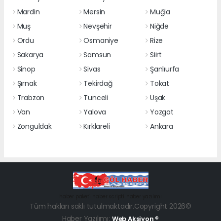
Mardin
Mersin
Muğla
Muş
Nevşehir
Niğde
Ordu
Osmaniye
Rize
Sakarya
Samsun
Siirt
Sinop
Sivas
Şanlıurfa
Şırnak
Tekirdağ
Tokat
Trabzon
Tunceli
Uşak
Van
Yalova
Yozgat
Zonguldak
Kırklareli
Ankara
haber paketi
haber scripti
haber yazılımı
Tüm hakları saklı tutulmaktadır.Copyright 2026©
Haber Yazılımı:
Web Aksiyon ®