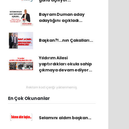
Bayram Duman aday
adaylığını açıkladı...
Başkan?!...nın Çakalları...
Yıldırım Ailesi
yaptırdıkları okula sahip
çıkmaya devam ediyor...
Reklam kod içeriği yüklenmemiş.
En Çok Okunanlar
Selamını aldım başkan...