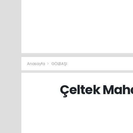
Anasayfa
GÖLBAŞI
Çeltek Maha