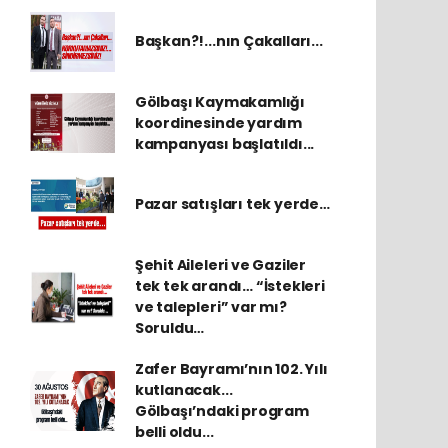
Başkan?!...nın Çakalları...
Gölbaşı Kaymakamlığı
koordinesinde yardım
kampanyası başlatıldı...
Pazar satışları tek yerde…
Şehit Aileleri ve Gaziler
tek tek arandı… “İstekleri
ve talepleri” var mı?
Soruldu…
Zafer Bayramı’nın 102. Yılı
kutlanacak...
Gölbaşı’ndaki program
belli oldu...