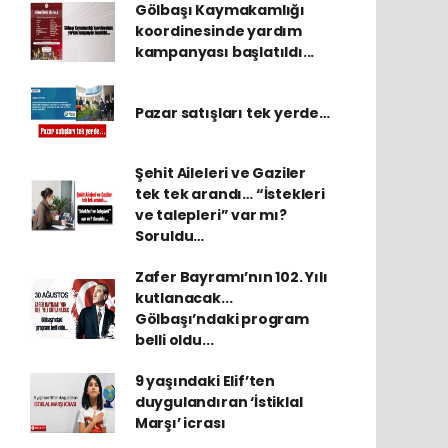
Gölbaşı Kaymakamlığı
koordinesinde yardım
kampanyası başlatıldı...
Pazar satışları tek yerde…
Şehit Aileleri ve Gaziler
tek tek arandı… “İstekleri
ve talepleri” var mı?
Soruldu…
Zafer Bayramı’nın 102. Yılı
kutlanacak...
Gölbaşı’ndaki program
belli oldu...
9 yaşındaki Elif’ten
duygulandıran ‘İstiklal
Marşı’ icrası