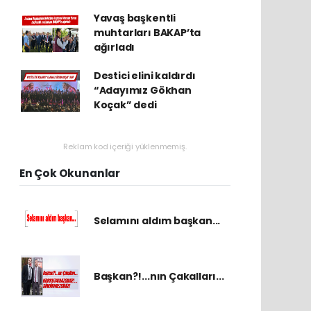
Yavaş başkentli
muhtarları BAKAP’ta
ağırladı
Destici elini kaldırdı
“Adayımız Gökhan
Koçak” dedi
Reklam kod içeriği yüklenmemiş.
En Çok Okunanlar
Selamını aldım başkan...
Başkan?!...nın Çakalları...