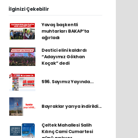
İlginizi Çekebilir
Yavaş başkentli
muhtarları BAKAP’ta
ağırladı
Destici elini kaldırdı
“Adayımız Gökhan
Koçak” dedi
596. Sayımız Yayında...
Bayraklar yarıya indirildi...
Çeltek Mahallesi Salih
Kılınç Cami Cumartesi
günü açılıyor...