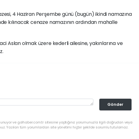
zesi, 4 Haziran Perşembe günü (bugün) ikindi namazına
nde kılınacak cenaze namazının ardından mahalle
i Aslan olmak üzere kederli ailesine, yakınlarına ve
z.
Gönder
lunuyor ve golhaber.com.tr sitesine yaptığınız yorumunuzla ilgili doğrudan veya
nuz. Yazılan tüm yorumlardan site yönetimi hiçbir şekilde sorumlu tutulamaz.