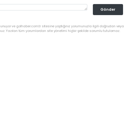
Gönder
lunuyor ve golhaber.com.tr sitesine yaptığınız yorumunuzla ilgili doğrudan veya
nuz. Yazılan tüm yorumlardan site yönetimi hiçbir şekilde sorumlu tutulamaz.