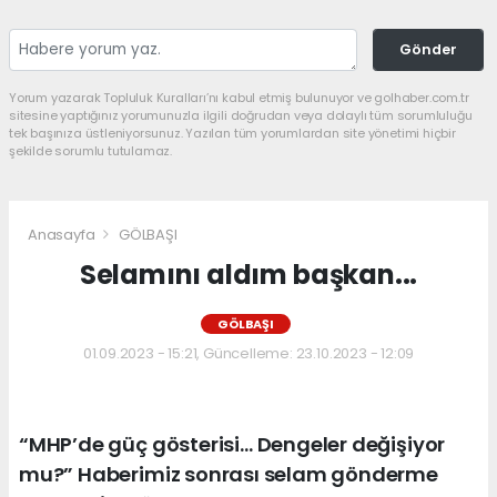
Gönder
Yorum yazarak Topluluk Kuralları’nı kabul etmiş bulunuyor ve golhaber.com.tr
sitesine yaptığınız yorumunuzla ilgili doğrudan veya dolaylı tüm sorumluluğu
tek başınıza üstleniyorsunuz. Yazılan tüm yorumlardan site yönetimi hiçbir
şekilde sorumlu tutulamaz.
Anasayfa
GÖLBAŞI
Selamını aldım başkan...
GÖLBAŞI
01.09.2023 - 15:21, Güncelleme: 23.10.2023 - 12:09
“MHP’de güç gösterisi… Dengeler değişiyor
mu?” Haberimiz sonrası selam gönderme