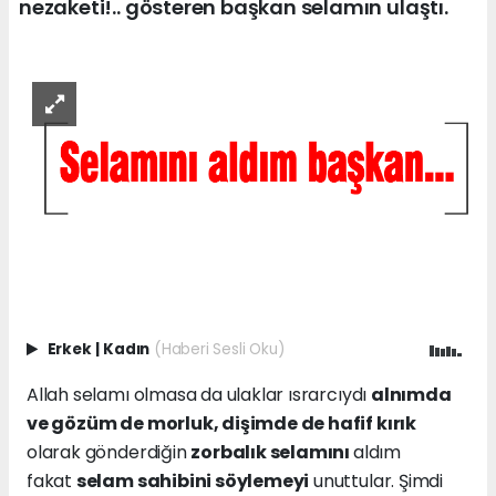
nezaketi!.. gösteren başkan selamın ulaştı.
Erkek
|
Kadın
(Haberi Sesli Oku)
Allah selamı olmasa da ulaklar ısrarcıydı
alnımda
ve gözüm de morluk, dişimde de hafif kırık
olarak gönderdiğin
zorbalık selamını
aldım
fakat
selam sahibini söylemeyi
unuttular. Şimdi