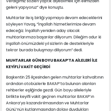
Verdiğimiz sözleri yaptık diyebilmek için elimizden
geleni yapıyoruz” diye konuştu.
Muhtarlar ile iş birliği yapmaya devam edeceklerini
söyleyen Yavaş, “İnşallah hizmetlerimize devam
edeceğiz. İnşallah yeniden aday olacak
muhtarlarımıza başarılar diliyorum. Dileğim odur ki
inşallah önümüzdeki yıl sizlerin de destekleriyle
tekrar burada buluşmayı diliyorum” dedi.
MUHTARLAR GÜN BOYU BAKAP’TA AİLELERİ İLE
KEYİFLİ VAKİT GEÇİRDİ
Başkentin 25 ilçesinden gelen muhtarlar kahvaltının
ardından otobüslerle BAKAP’ta bulunan alanları
rehberler eşliğinde gezdi. Gün boyu aileleriyle
birlikte keyifli vakit geçiren muhtarlar BAKAP’ın
Ankara’ya kazandırılmasından ve Muhtarlar
Günü’nün kutlanmasından dolayı duydukları