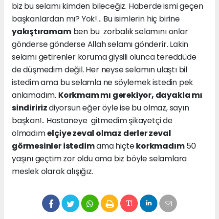
biz bu selamı kimden bileceğiz. Haberde ismi geçen
başkanlardan mı? Yok!... Bu isimlerin hiç birine
yakıştıramam
ben bu zorbalık selamını onlar
gönderse gönderse Allah selamı gönderir. Lakin
selamı getirenler koruma giysili olunca tereddüde
de düşmedim değil. Her neyse selamın ulaştı bil
istedim ama bu selamla ne söylemek istedin pek
anlamadım.
Korkmam mı gerekiyor, dayakla mı
sindiririz
diyorsun eğer öyle ise bu olmaz, sayın
başkan!.. Hastaneye gitmedim şikayetçi de
olmadım
elçiye zeval olmaz derler zeval
görmesinler istedim
ama hiçte
korkmadım
50
yaşını geçtim zor oldu ama biz böyle selamlara
meslek olarak alışığız.