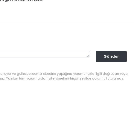
Gönder
lunuyor ve golhaber.com.tr sitesine yaptığınız yorumunuzla ilgili doğrudan veya
nuz. Yazılan tüm yorumlardan site yönetimi hiçbir şekilde sorumlu tutulamaz.