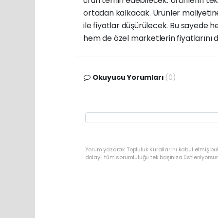
ürün temin edebilecek. Ürünlerin te
ortadan kalkacak. Ürünler maliyetine
ile fiyatlar düşürülecek. Bu sayede h
hem de özel marketlerin fiyatlarını 
Okuyucu Yorumları
(0)
Yorum yazarak Topluluk Kuralları’nı kabul etmiş bu
dolaylı tüm sorumluluğu tek başınıza üstleniyorsu