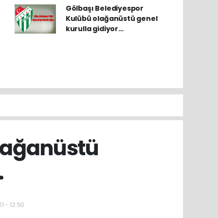
Gölbaşı Belediyespor
Kulübü olağanüstü genel
kurulla gidiyor…
olağanüstü
…
1 - 12:50