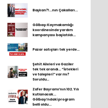
Başkan?!...nın Çakalları...
Gölbaşı Kaymakamlığı
koordinesinde yardım
kampanyası başlatıldı...
Pazar satışları tek yerde…
Şehit Aileleri ve Gaziler
tek tek arandı… “İstekleri
ve talepleri” var mı?
Soruldu…
Zafer Bayramı’nın 102. Yılı
kutlanacak...
Gölbaşı’ndaki program
belli oldu...