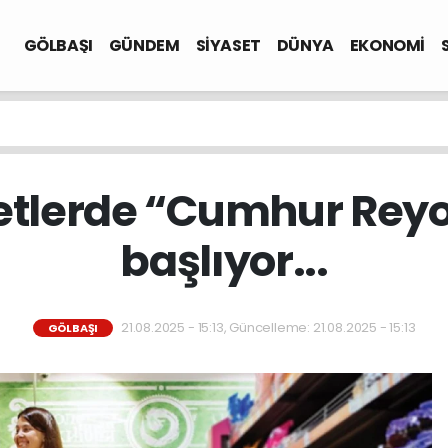
GÖLBAŞI
GÜNDEM
SİYASET
DÜNYA
EKONOMİ
ketlerde “Cumhur Rey
başlıyor...
21.08.2025 - 15:13, Güncelleme: 21.08.2025 - 15:13
GÖLBAŞI