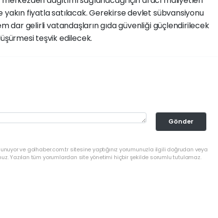
k merkezden dağıtımı sağlanacağı için aracı maliyetleri
 yakın fiyatla satılacak. Gerekirse devlet sübvansiyonu
em dar gelirli vatandaşların gıda güvenliği güçlendirilecek
düşürmesi teşvik edilecek.
Gönder
lunuyor ve golhaber.com.tr sitesine yaptığınız yorumunuzla ilgili doğrudan veya
nuz. Yazılan tüm yorumlardan site yönetimi hiçbir şekilde sorumlu tutulamaz.