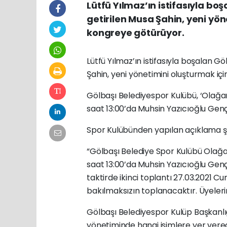
Lütfü Yılmaz’ın istifasıyla bo
getirilen Musa Şahin, yeni yö
kongreye götürüyor.
Lütfü Yılmaz’ın istifasıyla boşalan G
Şahin, yeni yönetimini oluşturmak iç
Gölbaşı Belediyespor Kulübü, ‘Olağa
saat 13:00’da Muhsin Yazıcıoğlu Genç
Spor Kulübünden yapılan açıklama ş
“Gölbaşı Belediye Spor Kulübü Olağa
saat 13:00’da Muhsin Yazıcıoğlu Gen
taktirde ikinci toplantı 27.03.2021 
bakılmaksızın toplanacaktır. Üyeleri
Gölbaşı Belediyespor Kulüp Başkanlı
yönetiminde hangi isimlere yer ver