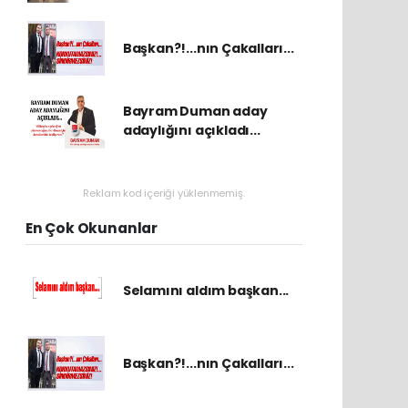
Başkan?!...nın Çakalları...
Bayram Duman aday
adaylığını açıkladı...
Reklam kod içeriği yüklenmemiş.
En Çok Okunanlar
Selamını aldım başkan...
Başkan?!...nın Çakalları...