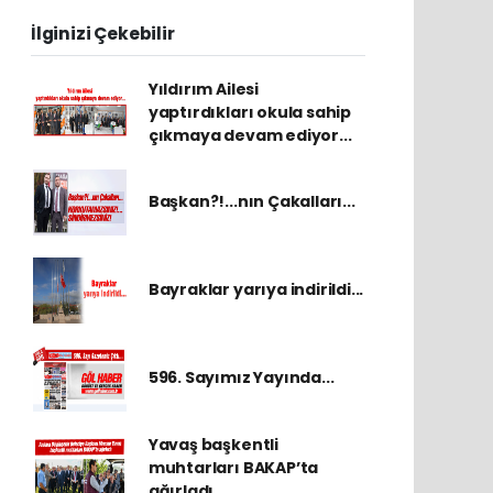
İlginizi Çekebilir
Yıldırım Ailesi
yaptırdıkları okula sahip
çıkmaya devam ediyor...
Başkan?!...nın Çakalları...
Bayraklar yarıya indirildi...
596. Sayımız Yayında...
Yavaş başkentli
muhtarları BAKAP’ta
ağırladı