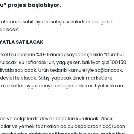
 projesi başlatılıyor.
aflarında sabit fiyatla satışa sunulurken dar gelirli
irilecek.
FİYATLA SATILACAK
ette ürünlerin %10-15’ini kapsayacak şekilde “Cumhur
lacak. Bu raflardaki un, yağ, şeker, bakliyat gibi 100 150
 fiyatla satılacak. Ürün tedariki kamu eliyle sağlanacak,
vlette olacak. Satışı yapacak zincir marketlere
r marketler uygulamaya entegre edilirken fiyat istikrarı
e ve bölgelerde devlet depoları kurulacak. Zincir
rcılar ve yemek fabrikaları da bu depolardan doğrudan