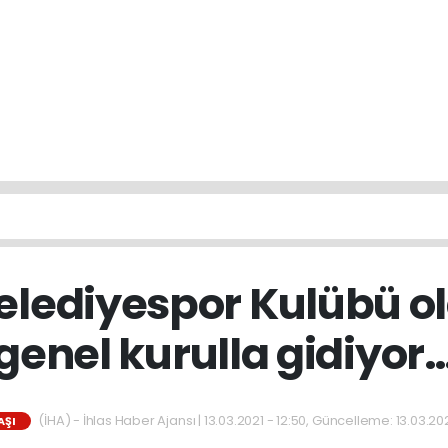
elediyespor Kulübü 
genel kurulla gidiyor
(İHA) - İhlas Haber Ajansı | 13.03.2021 - 12:50, Güncelleme: 13.03.202
AŞI