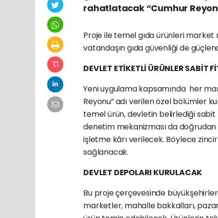
rahatlatacak “Cumhur Reyonu”
Proje ile temel gıda ürünleri market r
vatandaşın gıda güvenliği de güçlend
DEVLET ETİKETLİ ÜRÜNLER SABİT 
Yeni uygulama kapsamında her mark
Reyonu” adı verilen özel bölümler kuru
temel ürün, devletin belirlediği sabit
denetim mekanizması da doğrudan de
işletme kârı verilecek. Böylece zinci
sağlanacak.
DEVLET DEPOLARI KURULACAK
Bu proje çerçevesinde büyükşehirlerd
marketler, mahalle bakkalları, paza