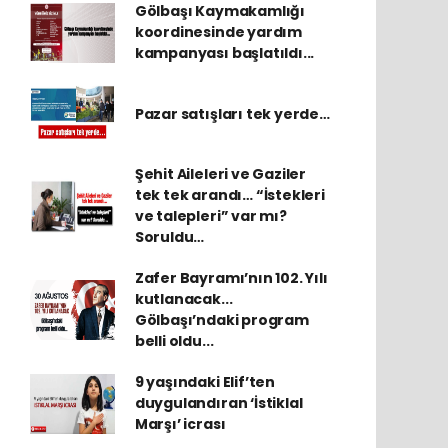
Gölbaşı Kaymakamlığı
koordinesinde yardım
kampanyası başlatıldı...
Pazar satışları tek yerde…
Şehit Aileleri ve Gaziler
tek tek arandı… “İstekleri
ve talepleri” var mı?
Soruldu…
Zafer Bayramı’nın 102. Yılı
kutlanacak...
Gölbaşı’ndaki program
belli oldu...
9 yaşındaki Elif’ten
duygulandıran ‘İstiklal
Marşı’ icrası