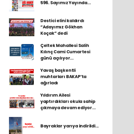
596. Sayımız Yayında...
Destici elini kaldırdı
“Adayımız Gökhan
Koçak” dedi
Çeltek Mahallesi Salih
Kılınç Cami Cumartesi
günü açılıyor...
Yavaş başkentli
muhtarları BAKAP’ta
ağırladı
Yıldırım Ailesi
yaptırdıkları okula sahip
çıkmaya devam ediyor...
Bayraklar yarıya indirildi...