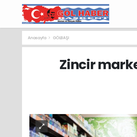
Anasayfa
GÖLBAŞI
Zincir mar