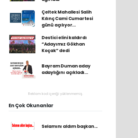
Çeltek Mahallesi Salih
Kılınç Cami Cumartesi
günü açılıyor...
Destici elini kaldırdı
“Adayımız Gökhan
Koçak” dedi
Bayram Duman aday
adaylığını açıkladı...
Reklam kod içeriği yüklenmemiş.
En Çok Okunanlar
Selamını aldım başkan...