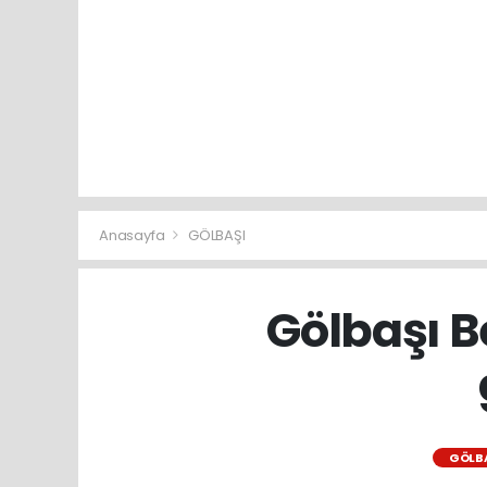
Anasayfa
GÖLBAŞI
Gölbaşı B
GÖLB