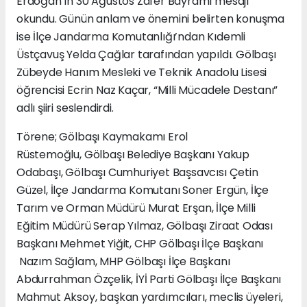
Erdoğan’ın 30 Ağustos Zafer Bayramı mesajı
okundu. Günün anlam ve önemini belirten konuşma
ise İlçe Jandarma Komutanlığı’ndan Kıdemli
Üstçavuş Yelda Çağlar tarafından yapıldı. Gölbaşı
Zübeyde Hanım Mesleki ve Teknik Anadolu Lisesi
öğrencisi Ecrin Naz Kaçar, “Milli Mücadele Destanı”
adlı şiiri seslendirdi.
Törene; Gölbaşı Kaymakamı Erol
Rüstemoğlu, Gölbaşı Belediye Başkanı Yakup
Odabaşı, Gölbaşı Cumhuriyet Başsavcısı Çetin
Güzel, İlçe Jandarma Komutanı Soner Ergün, İlçe
Tarım ve Orman Müdürü Murat Erşan, İlçe Milli
Eğitim Müdürü Serap Yılmaz, Gölbaşı Ziraat Odası
Başkanı Mehmet Yiğit, CHP Gölbaşı İlçe Başkanı
Nazım Sağlam, MHP Gölbaşı İlçe Başkanı
Abdurrahman Özçelik, İYİ Parti Gölbaşı İlçe Başkanı
Mahmut Aksoy, başkan yardımcıları, meclis üyeleri,