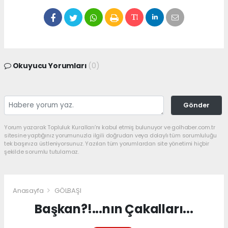
Okuyucu Yorumları
(0)
Gönder
Yorum yazarak Topluluk Kuralları’nı kabul etmiş bulunuyor ve golhaber.com.tr
sitesine yaptığınız yorumunuzla ilgili doğrudan veya dolaylı tüm sorumluluğu
tek başınıza üstleniyorsunuz. Yazılan tüm yorumlardan site yönetimi hiçbir
şekilde sorumlu tutulamaz.
Anasayfa
GÖLBAŞI
Başkan?!...nın Çakalları...