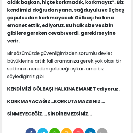
aldık başkan, hiçte korkmadık, korkmayız”.
Biz
kendimizi doğrudan yana, sağduyulu ve üç beş
çapulcudan korkmayacak Gölbaşı halkına
emanet ettik, ediyoruz. Bu halk size ve sizin
gibilere gereken cevabı verdi, gerekirse yine
verir.
Bir sözümüzde güvenliğimizden sorumlu devlet
büyüklerine artık fail aramanıza gerek yok olası bir
saldırının nereden geleceği aşikâr, ama biz
söylediğimiz gibi
KENDİMİZİ GÖLBAŞI HALKINA EMANET ediyoruz.
KORKMAYACAĞIZ…KORKUTAMAZSINIZ….
SİNMEYECEĞİZ…. SİNDİREMEZSİNİZ…