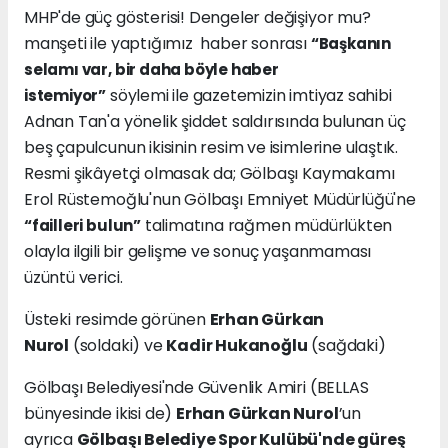
MHP'de güç gösterisi! Dengeler değişiyor mu?
manşeti ile yaptığımız haber sonrası
“Başkanın
selamı var, bir daha böyle haber
söylemi ile gazetemizin imtiyaz sahibi
istemiyor”
Adnan Tan'a yönelik şiddet saldırısında bulunan üç
beş çapulcunun ikisinin resim ve isimlerine ulaştık.
Resmi şikâyetçi olmasak da; Gölbaşı Kaymakamı
Erol Rüstemoğlu'nun Gölbaşı Emniyet Müdürlüğü'ne
talimatına rağmen müdürlükten
“failleri bulun”
olayla ilgili bir gelişme ve sonuç yaşanmaması
üzüntü verici.
Üsteki resimde görünen
Erhan Gürkan
Nurol
(soldaki) ve
Kadir Hukanoğlu
(sağdaki)
Gölbaşı Belediyesi'nde Güvenlik Amiri (BELLAS
bünyesinde ikisi de)
Erhan Gürkan Nurol
’un
ayrıca
Gölbaşı Belediye Spor Kulübü'nde güreş