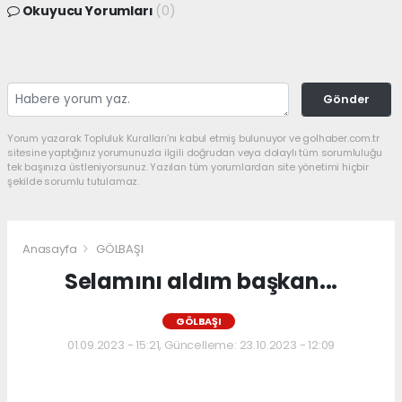
Okuyucu Yorumları
(0)
Gönder
Yorum yazarak Topluluk Kuralları’nı kabul etmiş bulunuyor ve golhaber.com.tr
sitesine yaptığınız yorumunuzla ilgili doğrudan veya dolaylı tüm sorumluluğu
tek başınıza üstleniyorsunuz. Yazılan tüm yorumlardan site yönetimi hiçbir
şekilde sorumlu tutulamaz.
Anasayfa
GÖLBAŞI
Selamını aldım başkan...
GÖLBAŞI
01.09.2023 - 15:21, Güncelleme: 23.10.2023 - 12:09