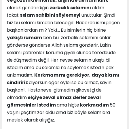
ve gözüm de morluk, dişimde de hafif kırık
olarak gönderdiğin
zorbalık selamını
aldım
fakat
selam sahibini söylemeyi
unuttular. Şimdi
biz bu selamı kimden bileceğiz. Haberde ismi geçen
başkanlardan mı? Yok!... Bu isimlerin hiç birine
yakıştıramam
ben bu zorbalık selamını onlar
gönderse gönderse Allah selamı gönderir. Lakin
selamı getirenler koruma giysili olunca tereddüde
de düşmedim değil. Her neyse selamın ulaştı bil
istedim ama bu selamla ne söylemek istedin pek
anlamadım.
Korkmam mı gerekiyor, dayakla mı
sindiririz
diyorsun eğer öyle ise bu olmaz, sayın
başkan!.. Hastaneye gitmedim şikayetçi de
olmadım
elçiye zeval olmaz derler zeval
görmesinler istedim
ama hiçte
korkmadım
50
yaşını geçtim zor oldu ama biz böyle selamlara
meslek olarak alışığız.