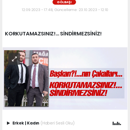
GÖLBAŞI
12.09.2023 - 17:48, Güncelleme: 23.10.2023 - 12:10
KORKUTAMAZSINIZ!... SİNDİRMEZSİNİZ!
Erkek
|
Kadın
(Haberi Sesli Oku)