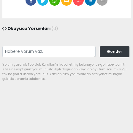
Okuyucu Yorumları
(0)
Gönder
Yorum yazarak Topluluk Kuralları’nı kabul etmiş bulunuyor ve golhaber.com.tr
sitesine yaptığınız yorumunuzla ilgili doğrudan veya dolaylı tüm sorumluluğu
tek başınıza üstleniyorsunuz. Yazılan tüm yorumlardan site yönetimi hiçbir
şekilde sorumlu tutulamaz.
haber paketi
haber scripti
haber yazılımı
Tüm hakları saklı tutulmaktadır.Copyright 2026©
Haber Yazılımı:
Web Aksiyon ®