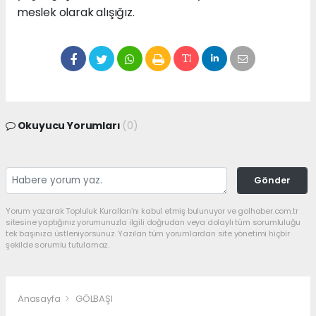
meslek olarak alışığız.
Okuyucu Yorumları
(0)
Gönder
Yorum yazarak Topluluk Kuralları’nı kabul etmiş bulunuyor ve golhaber.com.tr
sitesine yaptığınız yorumunuzla ilgili doğrudan veya dolaylı tüm sorumluluğu
tek başınıza üstleniyorsunuz. Yazılan tüm yorumlardan site yönetimi hiçbir
şekilde sorumlu tutulamaz.
Anasayfa
GÖLBAŞI