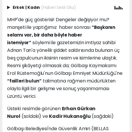
Erkek
|
Kadın
(Haberi Sesli Oku)
MHP'de güç gösterisi! Dengeler değişiyor mu?
manşeti ile yaptığımız haber sonrası
“Başkanın
selamı var, bir daha böyle haber
söylemi ile gazetemizin imtiyaz sahibi
istemiyor”
Adnan Tan'a yönelik şiddet saldırısında bulunan üç
beş çapulcunun ikisinin resim ve isimlerine ulaştık.
Resmi şikâyetçi olmasak da; Gölbaşı Kaymakamı
Erol Rüstemoğlu'nun Gölbaşı Emniyet Müdürlüğü'ne
talimatına rağmen müdürlükten
“failleri bulun”
olayla ilgili bir gelişme ve sonuç yaşanmaması
üzüntü verici.
Üsteki resimde görünen
Erhan Gürkan
Nurol
(soldaki) ve
Kadir Hukanoğlu
(sağdaki)
Gölbaşı Belediyesi'nde Güvenlik Amiri (BELLAS