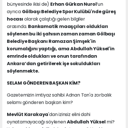
bünyesinde ikisi de)
Erhan Gürkan Nurol
’un
ayrıca
Gölbaşı Belediye Spor Kulübü'nde güreş
hocası
olarak çalıştığı gelen bilgiler
arasında.
Bankamatik maaşçıları oldukları
söylenen bu iki şahısın zaman zaman Gölbaşı
Belediye Başkanı Ramazan Şimşek'in
korumalığını yaptığı, ama Abdullah Yüksel'in
emrinde oldukları ve onun tarafından
Ankara’dan getirilerek işe sokuldukları
söylenmekte.
SELAM GÖNDEREN BAŞKAN KİM?
Gazetemizin imtiyaz sahibi Adnan Tan'a zorbalık
selamı gönderen başkan kim?
Mevlüt Karakaya
'dan izinsiz elini dahi
oynatamayacağı söylenen
Abdullah Yüksel
mi?