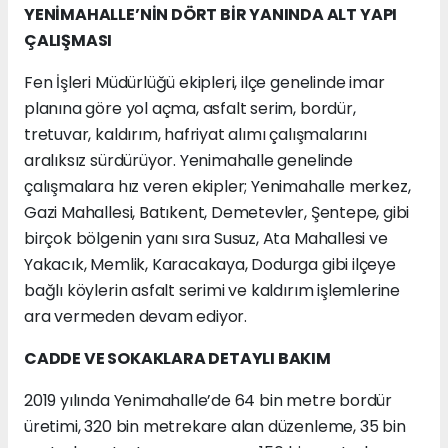
YENİMAHALLE’NİN DÖRT BİR YANINDA ALT YAPI
ÇALIŞMASI
Fen İşleri Müdürlüğü ekipleri, ilçe genelinde imar
planına göre yol açma, asfalt serim, bordür,
tretuvar, kaldırım, hafriyat alımı çalışmalarını
aralıksız sürdürüyor. Yenimahalle genelinde
çalışmalara hız veren ekipler; Yenimahalle merkez,
Gazi Mahallesi, Batıkent, Demetevler, Şentepe, gibi
birçok bölgenin yanı sıra Susuz, Ata Mahallesi ve
Yakacık, Memlik, Karacakaya, Dodurga gibi ilçeye
bağlı köylerin asfalt serimi ve kaldırım işlemlerine
ara vermeden devam ediyor.
CADDE VE SOKAKLARA DETAYLI BAKIM
2019 yılında Yenimahalle’de 64 bin metre bordür
üretimi, 320 bin metrekare alan düzenleme, 35 bin