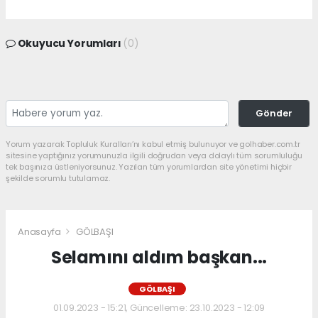
Okuyucu Yorumları
(0)
Gönder
Yorum yazarak Topluluk Kuralları’nı kabul etmiş bulunuyor ve golhaber.com.tr
sitesine yaptığınız yorumunuzla ilgili doğrudan veya dolaylı tüm sorumluluğu
tek başınıza üstleniyorsunuz. Yazılan tüm yorumlardan site yönetimi hiçbir
şekilde sorumlu tutulamaz.
Anasayfa
GÖLBAŞI
Selamını aldım başkan...
GÖLBAŞI
01.09.2023 - 15:21, Güncelleme: 23.10.2023 - 12:09