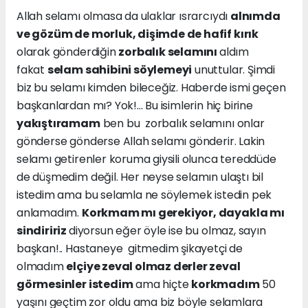
Allah selamı olmasa da ulaklar ısrarcıydı
alnımda
ve gözüm de morluk, dişimde de hafif kırık
olarak gönderdiğin
zorbalık selamını
aldım
fakat
selam sahibini söylemeyi
unuttular. Şimdi
biz bu selamı kimden bileceğiz. Haberde ismi geçen
başkanlardan mı? Yok!... Bu isimlerin hiç birine
yakıştıramam
ben bu zorbalık selamını onlar
gönderse gönderse Allah selamı gönderir. Lakin
selamı getirenler koruma giysili olunca tereddüde
de düşmedim değil. Her neyse selamın ulaştı bil
istedim ama bu selamla ne söylemek istedin pek
anlamadım.
Korkmam mı gerekiyor, dayakla mı
sindiririz
diyorsun eğer öyle ise bu olmaz, sayın
başkan!.. Hastaneye gitmedim şikayetçi de
olmadım
elçiye zeval olmaz derler zeval
görmesinler istedim
ama hiçte
korkmadım
50
yaşını geçtim zor oldu ama biz böyle selamlara