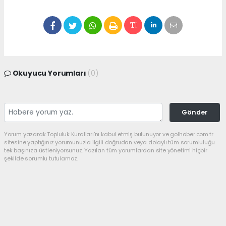
Okuyucu Yorumları
(0)
Gönder
Yorum yazarak Topluluk Kuralları’nı kabul etmiş bulunuyor ve golhaber.com.tr
sitesine yaptığınız yorumunuzla ilgili doğrudan veya dolaylı tüm sorumluluğu
tek başınıza üstleniyorsunuz. Yazılan tüm yorumlardan site yönetimi hiçbir
şekilde sorumlu tutulamaz.
haber paketi
haber scripti
haber yazılımı