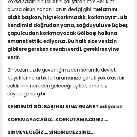
Yoksa saldırının faillerini çalıştıran mı? Her kim
olursa olsun Adnan Tan'ın dediği gibi
“Selamını
aldık başkan, hiçte korkmadık, korkmayız”.
Biz
kendimizi doğrudan yana, sağduyulu ve üç beş
çapulcudan korkmayacak Gölbaşı halkına
emanet ettik, ediyoruz. Bu halk size ve sizin
gibilere gereken cevabı verdi, gerekirse yine
verir.
Bir sözümüzde güvenliğimizden sorumlu devlet
büyüklerine artık fail aramanıza gerek yok olası bir
saldırının nereden geleceği aşikâr, ama biz
söylediğimiz gibi
KENDİMİZİ GÖLBAŞI HALKINA EMANET ediyoruz.
KORKMAYACAĞIZ…KORKUTAMAZSINIZ….
SİNMEYECEĞİZ…. SİNDİREMEZSİNİZ…