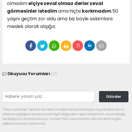
olmadım
elçiye zeval olmaz derler zeval
görmesinler istedim
ama hiçte
korkmadım
50
yaşını geçtim zor oldu ama biz böyle selamlara
meslek olarak alışığız.
Okuyucu Yorumları
(0)
Gönder
Yorum yazarak Topluluk Kuralları’nı kabul etmiş bulunuyor ve golhaber.com.tr
sitesine yaptığınız yorumunuzla ilgili doğrudan veya dolaylı tüm sorumluluğu
tek başınıza üstleniyorsunuz. Yazılan tüm yorumlardan site yönetimi hiçbir
şekilde sorumlu tutulamaz.