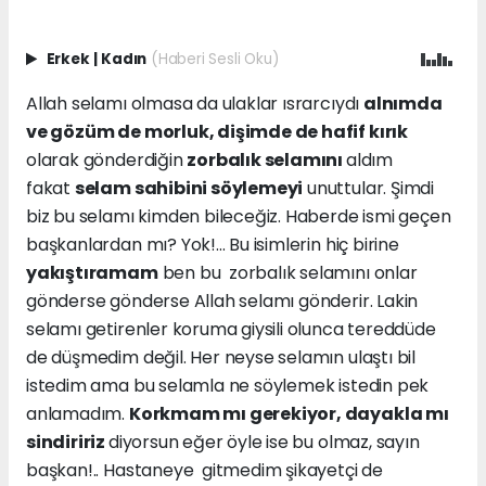
Erkek
|
Kadın
(Haberi Sesli Oku)
Allah selamı olmasa da ulaklar ısrarcıydı
alnımda
ve gözüm de morluk, dişimde de hafif kırık
olarak gönderdiğin
zorbalık selamını
aldım
fakat
selam sahibini söylemeyi
unuttular. Şimdi
biz bu selamı kimden bileceğiz. Haberde ismi geçen
başkanlardan mı? Yok!... Bu isimlerin hiç birine
yakıştıramam
ben bu zorbalık selamını onlar
gönderse gönderse Allah selamı gönderir. Lakin
selamı getirenler koruma giysili olunca tereddüde
de düşmedim değil. Her neyse selamın ulaştı bil
istedim ama bu selamla ne söylemek istedin pek
anlamadım.
Korkmam mı gerekiyor, dayakla mı
sindiririz
diyorsun eğer öyle ise bu olmaz, sayın
başkan!.. Hastaneye gitmedim şikayetçi de