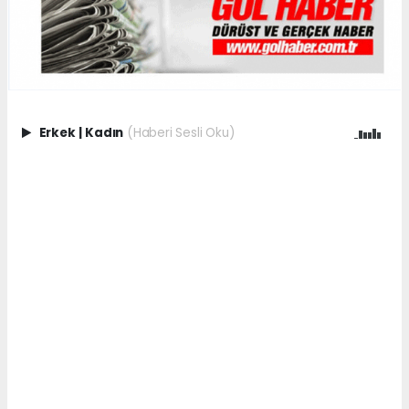
Erkek
|
Kadın
(Haberi Sesli Oku)