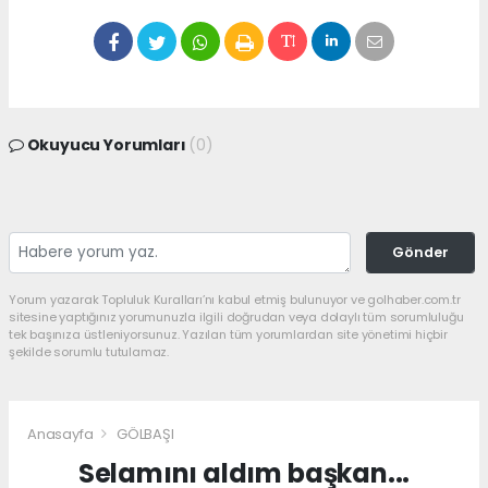
Okuyucu Yorumları
(0)
Gönder
Yorum yazarak Topluluk Kuralları’nı kabul etmiş bulunuyor ve golhaber.com.tr
sitesine yaptığınız yorumunuzla ilgili doğrudan veya dolaylı tüm sorumluluğu
tek başınıza üstleniyorsunuz. Yazılan tüm yorumlardan site yönetimi hiçbir
şekilde sorumlu tutulamaz.
Anasayfa
GÖLBAŞI
Selamını aldım başkan...