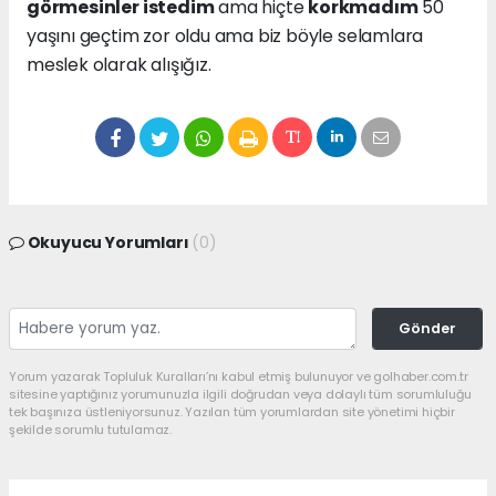
görmesinler istedim
ama hiçte
korkmadım
50
yaşını geçtim zor oldu ama biz böyle selamlara
meslek olarak alışığız.
Okuyucu Yorumları
(0)
Gönder
Yorum yazarak Topluluk Kuralları’nı kabul etmiş bulunuyor ve golhaber.com.tr
sitesine yaptığınız yorumunuzla ilgili doğrudan veya dolaylı tüm sorumluluğu
tek başınıza üstleniyorsunuz. Yazılan tüm yorumlardan site yönetimi hiçbir
şekilde sorumlu tutulamaz.