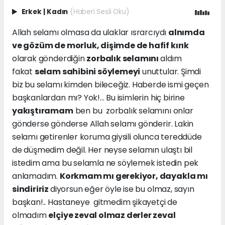
Erkek
|
Kadın
(Haberi Sesli Oku)
Allah selamı olmasa da ulaklar ısrarcıydı
alnımda
ve gözüm de morluk, dişimde de hafif kırık
olarak gönderdiğin
zorbalık selamını
aldım
fakat
selam sahibini söylemeyi
unuttular. Şimdi
biz bu selamı kimden bileceğiz. Haberde ismi geçen
başkanlardan mı? Yok!... Bu isimlerin hiç birine
yakıştıramam
ben bu zorbalık selamını onlar
gönderse gönderse Allah selamı gönderir. Lakin
selamı getirenler koruma giysili olunca tereddüde
de düşmedim değil. Her neyse selamın ulaştı bil
istedim ama bu selamla ne söylemek istedin pek
anlamadım.
Korkmam mı gerekiyor, dayakla mı
sindiririz
diyorsun eğer öyle ise bu olmaz, sayın
başkan!.. Hastaneye gitmedim şikayetçi de
olmadım
elçiye zeval olmaz derler zeval