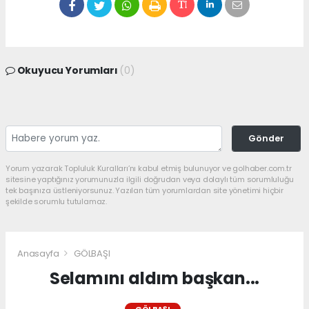
Okuyucu Yorumları
(0)
Gönder
Yorum yazarak Topluluk Kuralları’nı kabul etmiş bulunuyor ve golhaber.com.tr
sitesine yaptığınız yorumunuzla ilgili doğrudan veya dolaylı tüm sorumluluğu
tek başınıza üstleniyorsunuz. Yazılan tüm yorumlardan site yönetimi hiçbir
şekilde sorumlu tutulamaz.
Anasayfa
GÖLBAŞI
Selamını aldım başkan...