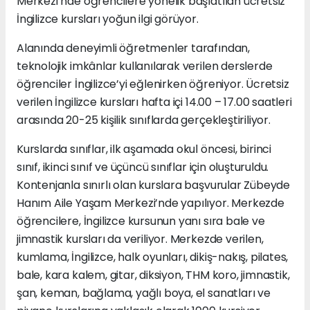
Merkezi’nde öğrencilere yönelik başlatılan ücretsiz
İngilizce kursları yoğun ilgi görüyor.
Alanında deneyimli öğretmenler tarafından,
teknolojik imkânlar kullanılarak verilen derslerde
öğrenciler İngilizce’yi eğlenirken öğreniyor. Ücretsiz
verilen İngilizce kursları hafta içi 14.00 – 17.00 saatleri
arasında 20-25 kişilik sınıflarda gerçekleştiriliyor.
Kurslarda sınıflar, ilk aşamada okul öncesi, birinci
sınıf, ikinci sınıf ve üçüncü sınıflar için oluşturuldu.
Kontenjanla sınırlı olan kurslara başvurular Zübeyde
Hanım Aile Yaşam Merkezi’nde yapılıyor. Merkezde
öğrencilere, İngilizce kursunun yanı sıra bale ve
jimnastik kursları da veriliyor. Merkezde verilen,
kumlama, İngilizce, halk oyunları, dikiş-nakış, pilates,
bale, kara kalem, gitar, diksiyon, THM koro, jimnastik,
şan, keman, bağlama, yağlı boya, el sanatları ve