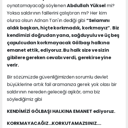
oynatamayacağı söylenen
Abdullah Yüksel
mi?
Yoksa saldırının faillerini çalıştıran mı? Her kim
olursa olsun Adnan Tan'ın dediği gibi
“Selamını
aldık başkan, hiçte korkmadık, korkmayız”.
Biz
kendimizi doğrudan yana, sağduyulu ve üç beş
çapulcudan korkmayacak Gölbaşı halkına
emanet ettik, ediyoruz. Bu halk size ve sizin
gibilere gereken cevabı verdi, gerekirse yine
verir.
Bir sözümüzde güvenliğimizden sorumlu devlet
büyüklerine artık fail aramanıza gerek yok olası bir
saldırının nereden geleceği aşikâr, ama biz
söylediğimiz gibi
KENDİMİZİ GÖLBAŞI HALKINA EMANET ediyoruz.
KORKMAYACAĞIZ…KORKUTAMAZSINIZ….