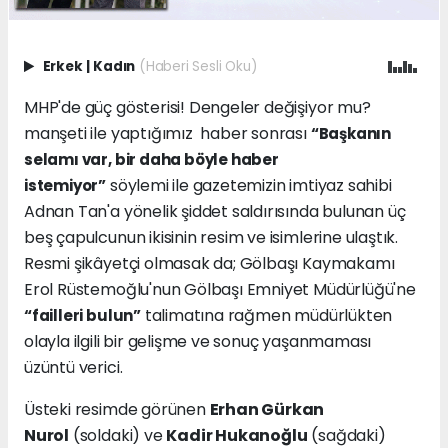
Erkek
|
Kadın
(Haberi Sesli Oku)
MHP'de güç gösterisi! Dengeler değişiyor mu?
manşeti ile yaptığımız haber sonrası
“Başkanın
selamı var, bir daha böyle haber
söylemi ile gazetemizin imtiyaz sahibi
istemiyor”
Adnan Tan'a yönelik şiddet saldırısında bulunan üç
beş çapulcunun ikisinin resim ve isimlerine ulaştık.
Resmi şikâyetçi olmasak da; Gölbaşı Kaymakamı
Erol Rüstemoğlu'nun Gölbaşı Emniyet Müdürlüğü'ne
talimatına rağmen müdürlükten
“failleri bulun”
olayla ilgili bir gelişme ve sonuç yaşanmaması
üzüntü verici.
Üsteki resimde görünen
Erhan Gürkan
Nurol
(soldaki) ve
Kadir Hukanoğlu
(sağdaki)