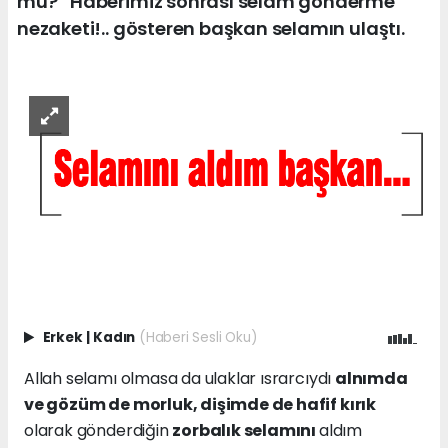
mu?” Haberimiz sonrası selam gönderme
nezaketi!.. gösteren başkan selamın ulaştı.
Erkek
|
Kadın
(Haberi Sesli Oku)
Allah selamı olmasa da ulaklar ısrarcıydı
alnımda
ve gözüm de morluk, dişimde de hafif kırık
olarak gönderdiğin
zorbalık selamını
aldım