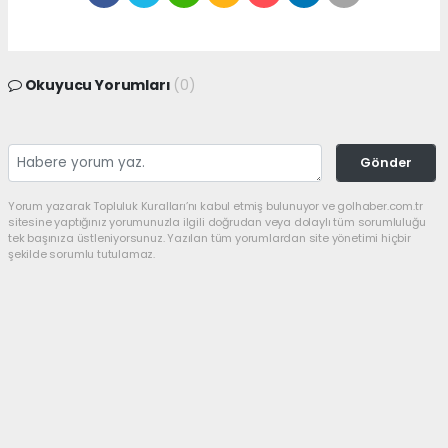
Okuyucu Yorumları
(0)
Gönder
Yorum yazarak Topluluk Kuralları’nı kabul etmiş bulunuyor ve golhaber.com.tr
sitesine yaptığınız yorumunuzla ilgili doğrudan veya dolaylı tüm sorumluluğu
tek başınıza üstleniyorsunuz. Yazılan tüm yorumlardan site yönetimi hiçbir
şekilde sorumlu tutulamaz.
haber paketi
haber scripti
haber yazılımı
Tüm hakları saklı tutulmaktadır.Copyright 2026©
Haber Yazılımı:
Web Aksiyon ®