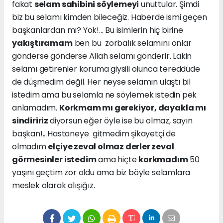
fakat
selam sahibini söylemeyi
unuttular. Şimdi
biz bu selamı kimden bileceğiz. Haberde ismi geçen
başkanlardan mı? Yok!... Bu isimlerin hiç birine
yakıştıramam
ben bu zorbalık selamını onlar
gönderse gönderse Allah selamı gönderir. Lakin
selamı getirenler koruma giysili olunca tereddüde
de düşmedim değil. Her neyse selamın ulaştı bil
istedim ama bu selamla ne söylemek istedin pek
anlamadım.
Korkmam mı gerekiyor, dayakla mı
sindiririz
diyorsun eğer öyle ise bu olmaz, sayın
başkan!.. Hastaneye gitmedim şikayetçi de
olmadım
elçiye zeval olmaz derler zeval
görmesinler istedim
ama hiçte
korkmadım
50
yaşını geçtim zor oldu ama biz böyle selamlara
meslek olarak alışığız.