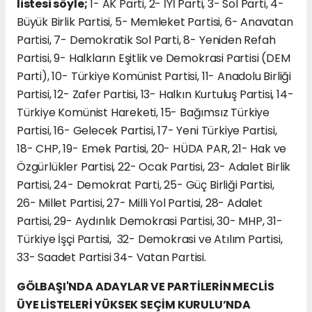
listesi söyle;
1- AK Parti, 2- İYİ Parti, 3- Sol Parti, 4-
Büyük Birlik Partisi, 5- Memleket Partisi, 6- Anavatan
Partisi, 7- Demokratik Sol Parti, 8- Yeniden Refah
Partisi, 9- Halkların Eşitlik ve Demokrasi Partisi (DEM
Parti), 10- Türkiye Komünist Partisi, 11- Anadolu Birliği
Partisi, 12- Zafer Partisi, 13- Halkın Kurtuluş Partisi, 14-
Türkiye Komünist Hareketi, 15- Bağımsız Türkiye
Partisi, 16- Gelecek Partisi, 17- Yeni Türkiye Partisi,
18- CHP, 19- Emek Partisi, 20- HÜDA PAR, 21- Hak ve
Özgürlükler Partisi, 22- Ocak Partisi, 23- Adalet Birlik
Partisi, 24- Demokrat Parti, 25- Güç Birliği Partisi,
26- Millet Partisi, 27- Milli Yol Partisi, 28- Adalet
Partisi, 29- Aydınlık Demokrasi Partisi, 30- MHP, 31-
Türkiye İşçi Partisi, 32- Demokrasi ve Atılım Partisi,
33- Saadet Partisi 34- Vatan Partisi.
GÖLBAŞI'NDA ADAYLAR VE PARTİLERİN MECLİS
ÜYE LİSTELERİ YÜKSEK SEÇİM KURULU’NDA