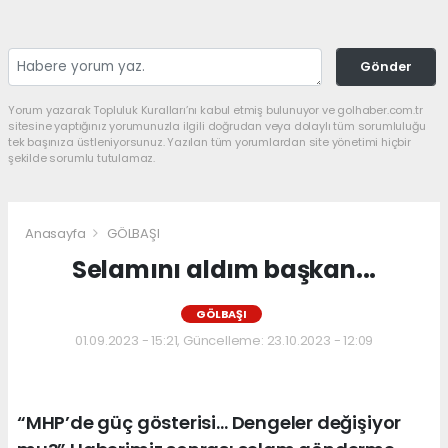
Gönder
Yorum yazarak Topluluk Kuralları’nı kabul etmiş bulunuyor ve golhaber.com.tr
sitesine yaptığınız yorumunuzla ilgili doğrudan veya dolaylı tüm sorumluluğu
tek başınıza üstleniyorsunuz. Yazılan tüm yorumlardan site yönetimi hiçbir
şekilde sorumlu tutulamaz.
Anasayfa
GÖLBAŞI
Selamını aldım başkan...
GÖLBAŞI
01.09.2023 - 15:21, Güncelleme: 23.10.2023 - 12:09
“MHP’de güç gösterisi… Dengeler değişiyor