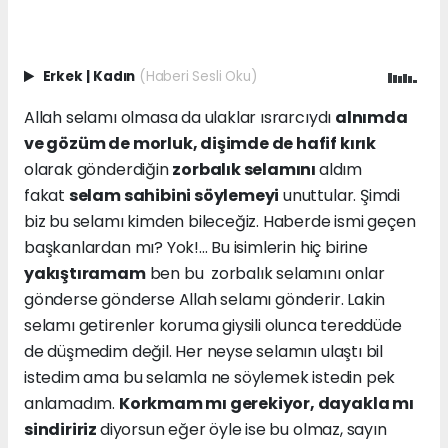
Erkek
|
Kadın
(Haberi Sesli Oku)
Allah selamı olmasa da ulaklar ısrarcıydı
alnımda
ve gözüm de morluk, dişimde de hafif kırık
olarak gönderdiğin
zorbalık selamını
aldım
fakat
selam sahibini söylemeyi
unuttular. Şimdi
biz bu selamı kimden bileceğiz. Haberde ismi geçen
başkanlardan mı? Yok!... Bu isimlerin hiç birine
yakıştıramam
ben bu zorbalık selamını onlar
gönderse gönderse Allah selamı gönderir. Lakin
selamı getirenler koruma giysili olunca tereddüde
de düşmedim değil. Her neyse selamın ulaştı bil
istedim ama bu selamla ne söylemek istedin pek
anlamadım.
Korkmam mı gerekiyor, dayakla mı
sindiririz
diyorsun eğer öyle ise bu olmaz, sayın