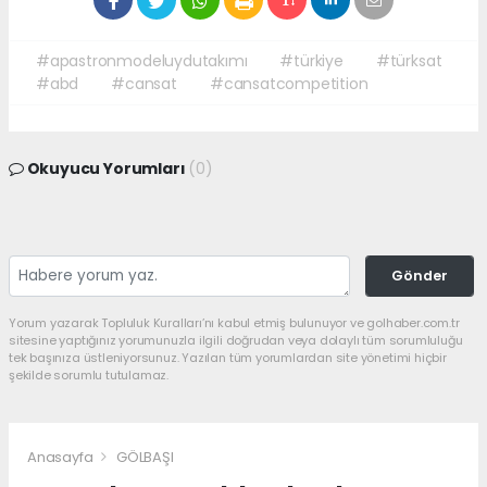
#apastronmodeluydutakımı
#türkiye
#türksat
#abd
#cansat
#cansatcompetition
Okuyucu Yorumları
(0)
Gönder
Yorum yazarak Topluluk Kuralları’nı kabul etmiş bulunuyor ve golhaber.com.tr
sitesine yaptığınız yorumunuzla ilgili doğrudan veya dolaylı tüm sorumluluğu
tek başınıza üstleniyorsunuz. Yazılan tüm yorumlardan site yönetimi hiçbir
şekilde sorumlu tutulamaz.
Anasayfa
GÖLBAŞI