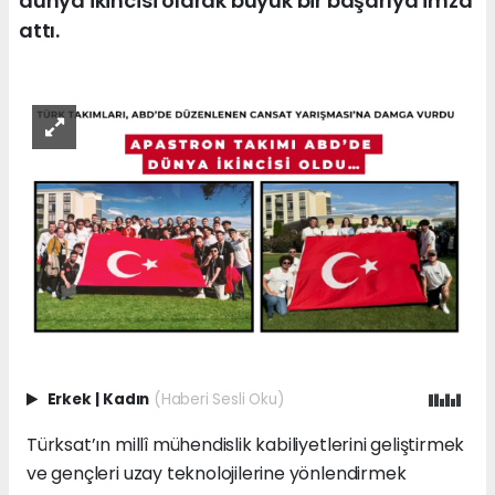
dünya ikincisi olarak büyük bir başarıya imza
attı.
Erkek
|
Kadın
(Haberi Sesli Oku)
Türksat’ın millî mühendislik kabiliyetlerini geliştirmek
ve gençleri uzay teknolojilerine yönlendirmek