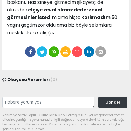
başkan!.. Hastaneye gitmedim şikayetçi de
olmadım
elçiye zeval olmaz derler zeval
görmesinler istedim
ama hiçte
korkmadım
50
yaşını geçtim zor oldu ama biz böyle selamlara
meslek olarak alışığız.
Okuyucu Yorumları
(0)
Gönder
Yorum yazarak Topluluk Kuralları’nı kabul etmiş bulunuyor ve golhaber.com.tr
sitesine yaptığınız yorumunuzla ilgili doğrudan veya dolaylı tüm sorumluluğu
tek başınıza üstleniyorsunuz. Yazılan tüm yorumlardan site yönetimi hiçbir
şekilde sorumlu tutulamaz.