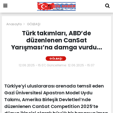
Anasayfa
GÖLBAŞI
Türk takımları, ABD’de
düzenlenen CanSat
Yarışması’na damga vurdu...
GÖLBAŞI
12.06.2025 - 15:07, Güncelleme: 12.06.2025 - 15:07
Türkiye’yi uluslararası arenada temsil eden
Gazi Üniversitesi Apastron Model Uydu
Takımı, Amerika Birleşik Devletleri’nde
düzenlenen CanSat Competition 2025’te