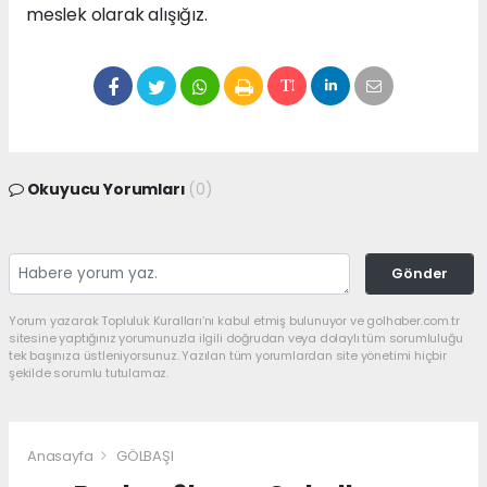
meslek olarak alışığız.
Okuyucu Yorumları
(0)
Gönder
Yorum yazarak Topluluk Kuralları’nı kabul etmiş bulunuyor ve golhaber.com.tr
sitesine yaptığınız yorumunuzla ilgili doğrudan veya dolaylı tüm sorumluluğu
tek başınıza üstleniyorsunuz. Yazılan tüm yorumlardan site yönetimi hiçbir
şekilde sorumlu tutulamaz.
Anasayfa
GÖLBAŞI