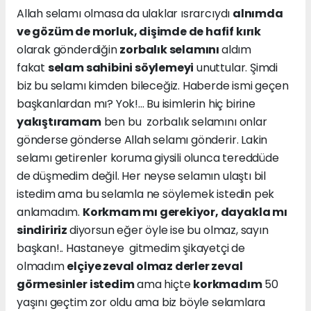
Allah selamı olmasa da ulaklar ısrarcıydı
alnımda
ve gözüm de morluk, dişimde de hafif kırık
olarak gönderdiğin
zorbalık selamını
aldım
fakat
selam sahibini söylemeyi
unuttular. Şimdi
biz bu selamı kimden bileceğiz. Haberde ismi geçen
başkanlardan mı? Yok!... Bu isimlerin hiç birine
yakıştıramam
ben bu zorbalık selamını onlar
gönderse gönderse Allah selamı gönderir. Lakin
selamı getirenler koruma giysili olunca tereddüde
de düşmedim değil. Her neyse selamın ulaştı bil
istedim ama bu selamla ne söylemek istedin pek
anlamadım.
Korkmam mı gerekiyor, dayakla mı
sindiririz
diyorsun eğer öyle ise bu olmaz, sayın
başkan!.. Hastaneye gitmedim şikayetçi de
olmadım
elçiye zeval olmaz derler zeval
görmesinler istedim
ama hiçte
korkmadım
50
yaşını geçtim zor oldu ama biz böyle selamlara