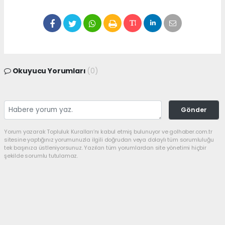
Okuyucu Yorumları
(0)
Gönder
Yorum yazarak Topluluk Kuralları’nı kabul etmiş bulunuyor ve golhaber.com.tr
sitesine yaptığınız yorumunuzla ilgili doğrudan veya dolaylı tüm sorumluluğu
tek başınıza üstleniyorsunuz. Yazılan tüm yorumlardan site yönetimi hiçbir
şekilde sorumlu tutulamaz.
haber paketi
haber scripti
haber yazılımı
Tüm hakları saklı tutulmaktadır.Copyright 2026©