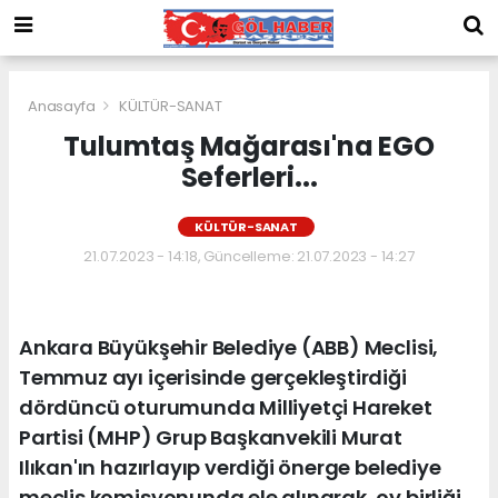
Anasayfa
KÜLTÜR-SANAT
Tulumtaş Mağarası'na EGO
Seferleri...
KÜLTÜR-SANAT
21.07.2023 - 14:18, Güncelleme: 21.07.2023 - 14:27
Ankara Büyükşehir Belediye (ABB) Meclisi,
Temmuz ayı içerisinde gerçekleştirdiği
dördüncü oturumunda Milliyetçi Hareket
Partisi (MHP) Grup Başkanvekili Murat
Ilıkan'ın hazırlayıp verdiği önerge belediye
meclis komisyonunda ele alınarak, oy birliği