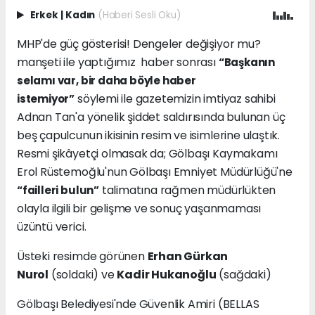
Erkek
|
Kadın
(Haberi Sesli Oku)
MHP'de güç gösterisi! Dengeler değişiyor mu?
manşeti ile yaptığımız haber sonrası
“Başkanın
selamı var, bir daha böyle haber
söylemi ile gazetemizin imtiyaz sahibi
istemiyor”
Adnan Tan'a yönelik şiddet saldırısında bulunan üç
beş çapulcunun ikisinin resim ve isimlerine ulaştık.
Resmi şikâyetçi olmasak da; Gölbaşı Kaymakamı
Erol Rüstemoğlu'nun Gölbaşı Emniyet Müdürlüğü'ne
talimatına rağmen müdürlükten
“failleri bulun”
olayla ilgili bir gelişme ve sonuç yaşanmaması
üzüntü verici.
Üsteki resimde görünen
Erhan Gürkan
Nurol
(soldaki) ve
Kadir Hukanoğlu
(sağdaki)
Gölbaşı Belediyesi'nde Güvenlik Amiri (BELLAS