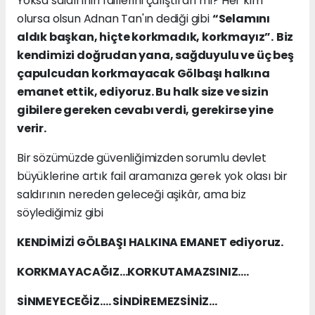
Yoksa saldırının faillerini çalıştıran mı? Her kim
olursa olsun Adnan Tan'ın dediği gibi
“Selamını
aldık başkan, hiçte korkmadık, korkmayız”.
Biz
kendimizi doğrudan yana, sağduyulu ve üç beş
çapulcudan korkmayacak Gölbaşı halkına
emanet ettik, ediyoruz. Bu halk size ve sizin
gibilere gereken cevabı verdi, gerekirse yine
verir.
Bir sözümüzde güvenliğimizden sorumlu devlet
büyüklerine artık fail aramanıza gerek yok olası bir
saldırının nereden geleceği aşikâr, ama biz
söylediğimiz gibi
KENDİMİZİ GÖLBAŞI HALKINA EMANET ediyoruz.
KORKMAYACAĞIZ…KORKUTAMAZSINIZ….
SİNMEYECEĞİZ…. SİNDİREMEZSİNİZ…