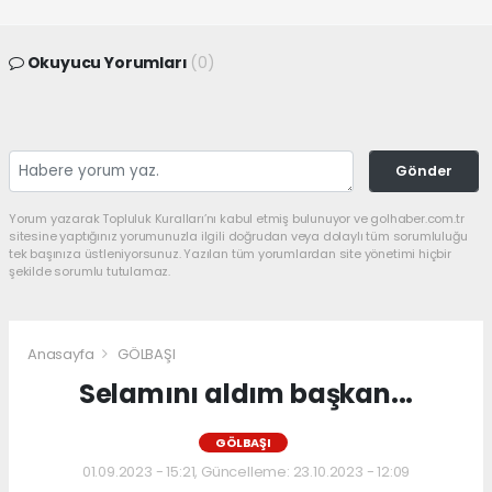
Okuyucu Yorumları
(0)
Gönder
Yorum yazarak Topluluk Kuralları’nı kabul etmiş bulunuyor ve golhaber.com.tr
sitesine yaptığınız yorumunuzla ilgili doğrudan veya dolaylı tüm sorumluluğu
tek başınıza üstleniyorsunuz. Yazılan tüm yorumlardan site yönetimi hiçbir
şekilde sorumlu tutulamaz.
Anasayfa
GÖLBAŞI
Selamını aldım başkan...
GÖLBAŞI
01.09.2023 - 15:21, Güncelleme: 23.10.2023 - 12:09