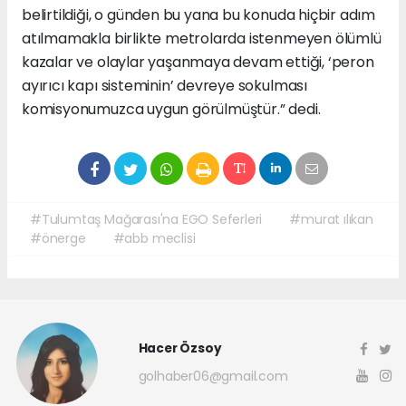
belirtildiği, o günden bu yana bu konuda hiçbir adım
atılmamakla birlikte metrolarda istenmeyen ölümlü
kazalar ve olaylar yaşanmaya devam ettiği, ‘peron
ayırıcı kapı sisteminin’ devreye sokulması
komisyonumuzca uygun görülmüştür.” dedi.
#Tulumtaş Mağarası'na EGO Seferleri
#murat ılıkan
#önerge
#abb meclisi
Hacer Özsoy
golhaber06@gmail.com