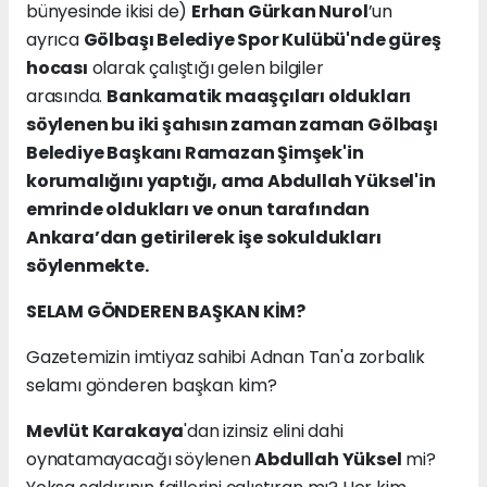
bünyesinde ikisi de)
Erhan Gürkan Nurol
’un
ayrıca
Gölbaşı Belediye Spor Kulübü'nde güreş
hocası
olarak çalıştığı gelen bilgiler
arasında.
Bankamatik maaşçıları oldukları
söylenen bu iki şahısın zaman zaman Gölbaşı
Belediye Başkanı Ramazan Şimşek'in
korumalığını yaptığı, ama Abdullah Yüksel'in
emrinde oldukları ve onun tarafından
Ankara’dan getirilerek işe sokuldukları
söylenmekte.
SELAM GÖNDEREN BAŞKAN KİM?
Gazetemizin imtiyaz sahibi Adnan Tan'a zorbalık
selamı gönderen başkan kim?
Mevlüt Karakaya
'dan izinsiz elini dahi
oynatamayacağı söylenen
Abdullah Yüksel
mi?