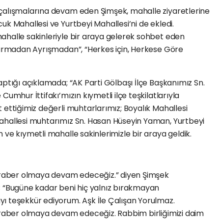
çalışmalarına devam eden Şimşek, mahalle ziyaretlerine
uk Mahallesi ve Yurtbeyi Mahallesi’ni de ekledi.
ahalle sakinleriyle bir araya gelerek sohbet eden
Ayırmadan Ayrışmadan”, “Herkes için, Herkese Göre
aptığı açıklamada; “AK Parti Gölbaşı İlçe Başkanımız Sn.
Cumhur İttifakı’mızın kıymetli ilçe teşkilatlarıyla
 ettiğimiz değerli muhtarlarımız; Boyalık Mahallesi
ahallesi muhtarımız Sn. Hasan Hüseyin Yaman, Yurtbeyi
 ve kıymetli mahalle sakinlerimizle bir araya geldik.
beraber olmaya devam edeceğiz.” diyen Şimşek
; “Bugüne kadar beni hiç yalnız bırakmayan
ı teşekkür ediyorum. Aşk İle Çalışan Yorulmaz.
beraber olmaya devam edeceğiz. Rabbim birliğimizi daim