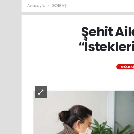
Anasayfa
GÖLBAŞI
Şehit Ail
“İstekler
GÖLBAŞ