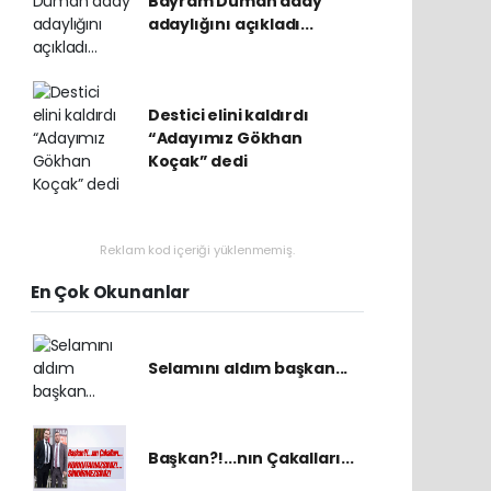
Bayram Duman aday
adaylığını açıkladı...
Destici elini kaldırdı
“Adayımız Gökhan
Koçak” dedi
Reklam kod içeriği yüklenmemiş.
En Çok Okunanlar
Selamını aldım başkan...
Başkan?!...nın Çakalları...