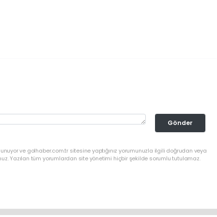
Gönder
lunuyor ve golhaber.com.tr sitesine yaptığınız yorumunuzla ilgili doğrudan veya
nuz. Yazılan tüm yorumlardan site yönetimi hiçbir şekilde sorumlu tutulamaz.