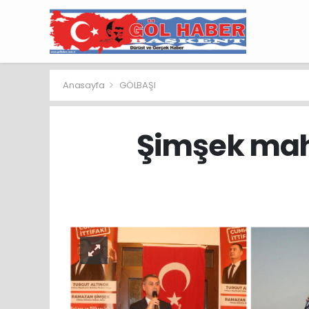
Anasayfa
GÖLBAŞI
Şimşek maha