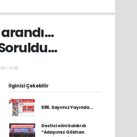
ek arandı…
? Soruldu…
20 - 13:39
İlginizi Çekebilir
596. Sayımız Yayında...
Destici elini kaldırdı
“Adayımız Gökhan