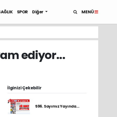
MENÜ
SAĞLIK
SPOR
Diğer
am ediyor...
İlginizi Çekebilir
596. Sayımız Yayında...