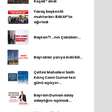
Koçak” dedi
Yavaş başkentli
muhtarları BAKAP’ta
ağırladı
Başkan?!...nın Çakalları...
Bayraklar yarıya indirildi...
Çeltek Mahallesi Salih
Kılınç Cami Cumartesi
günü açılıyor...
Bayram Duman aday
adaylığını açıkladı...