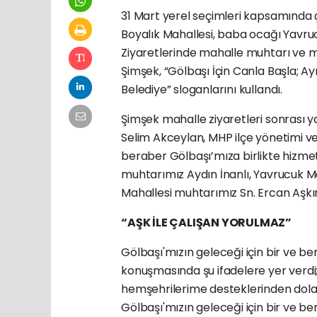
31 Mart yerel seçimleri kapsamında 
Boyalık Mahallesi, baba ocağı Yavruc
Ziyaretlerinde mahalle muhtarı ve m
Şimşek,
“Gölbaşı İçin Canla Başla; 
Belediye” sloganlarını kullandı.
Şimşek mahalle ziyaretleri sonrası y
Selim Akceylan, MHP ilçe yönetimi ve 
beraber Gölbaşı’mıza birlikte hizmet
muhtarımız Aydın İnanlı, Yavrucuk M
Mahallesi muhtarımız Sn. Ercan Aşkın
“AŞK İLE ÇALIŞAN YORULMAZ”
Gölbaşı'mızın geleceği için bir ve 
konuşmasında şu ifadelere yer verdi
hemşehrilerime desteklerinden dolay
Gölbaşı'mızın geleceği için bir ve 