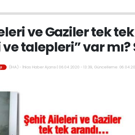
eleri ve Gaziler tek t
i ve talepleri” var mı
(İHA) - İhlas Haber Ajansı | 06.04.2020 - 13:39, Güncelleme: 06.04.20
I