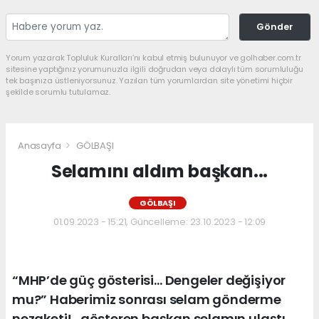
Gönder
Yorum yazarak Topluluk Kuralları’nı kabul etmiş bulunuyor ve golhaber.com.tr
sitesine yaptığınız yorumunuzla ilgili doğrudan veya dolaylı tüm sorumluluğu
tek başınıza üstleniyorsunuz. Yazılan tüm yorumlardan site yönetimi hiçbir
şekilde sorumlu tutulamaz.
Anasayfa
GÖLBAŞI
Selamını aldım başkan...
GÖLBAŞI
01.09.2023 - 15:21, Güncelleme: 23.10.2023 - 12:09
“MHP’de güç gösterisi… Dengeler değişiyor
mu?” Haberimiz sonrası selam gönderme
nezaketi!.. gösteren başkan selamın ulaştı.