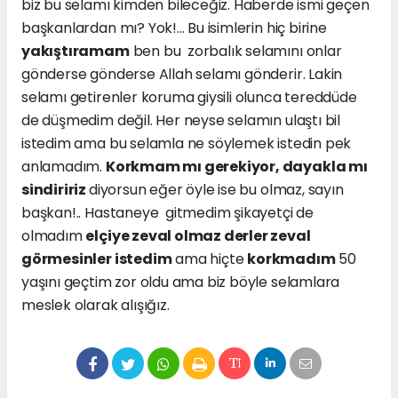
biz bu selamı kimden bileceğiz. Haberde ismi geçen
başkanlardan mı? Yok!... Bu isimlerin hiç birine
yakıştıramam
ben bu zorbalık selamını onlar
gönderse gönderse Allah selamı gönderir. Lakin
selamı getirenler koruma giysili olunca tereddüde
de düşmedim değil. Her neyse selamın ulaştı bil
istedim ama bu selamla ne söylemek istedin pek
anlamadım.
Korkmam mı gerekiyor, dayakla mı
sindiririz
diyorsun eğer öyle ise bu olmaz, sayın
başkan!.. Hastaneye gitmedim şikayetçi de
olmadım
elçiye zeval olmaz derler zeval
görmesinler istedim
ama hiçte
korkmadım
50
yaşını geçtim zor oldu ama biz böyle selamlara
meslek olarak alışığız.