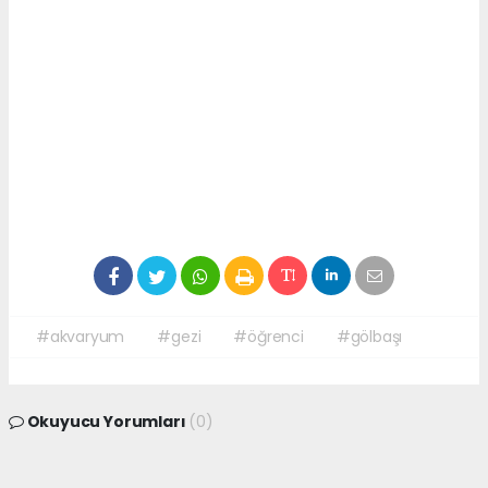
#akvaryum
#gezi
#öğrenci
#gölbaşı
Okuyucu Yorumları
(0)