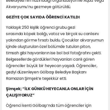
Belediyesi’nin hazırladığı organizasyon ile Aqua Vega
Akvaryumu’nu gezmeye götürüldü.
GEZİYE ÇOK SAYIDA ÖĞRENCİ KATILDI
Yaklaşık 250 kişilik öğrenci grubu gezi
sırasında köpek balığı, vatoz ve birçok su canlısını
yakından görme fırsatı buldu. Çocuklar akvaryumun
içinde oluşturulan özel bölümde tutulan piton,
timsah gibi hayvanların ise bol bol fotoğrafını çekti.
Belgesellerde gördükleri hayvanları canlı gören
öğrenciler büyük bir heyecan yaşadı. Öğrenciler,
geziyi düzenleyen Gölbaşı Belediye Başkanı
Ramazan Şimşek’e teşekkür etti.
Şimşek; “İLK GÜNKÜ HEYECANLA ONLAR İÇİN
ÇALIŞIYORUZ”
Öğrenci kenti Gölbaşı’nda tüm öğrenciler için