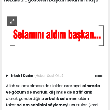
Erkek
|
Kadın
(Haberi Sesli Oku)
Allah selamı olmasa da ulaklar ısrarcıydı
alnımda
ve gözüm de morluk, dişimde de hafif kırık
olarak gönderdiğin
zorbalık selamını
aldım
fakat
selam sahibini söylemeyi
unuttular. Şimdi