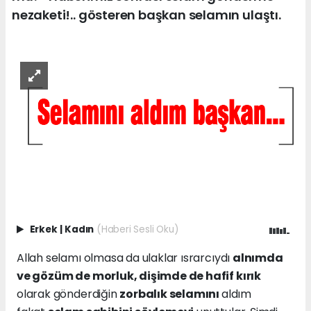
nezaketi!.. gösteren başkan selamın ulaştı.
Erkek
|
Kadın
(Haberi Sesli Oku)
Allah selamı olmasa da ulaklar ısrarcıydı
alnımda
ve gözüm de morluk, dişimde de hafif kırık
olarak gönderdiğin
zorbalık selamını
aldım