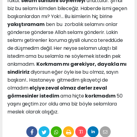
fakat
selam sahibini söylemeyi
unuttular. Şimdi
biz bu selamı kimden bileceğiz. Haberde ismi geçen
başkanlardan mı? Yok!... Bu isimlerin hiç birine
yakıştıramam
ben bu zorbalık selamını onlar
gönderse gönderse Allah selamı gönderir. Lakin
selamı getirenler koruma giysili olunca tereddüde
de düşmedim değil. Her neyse selamın ulaştı bil
istedim ama bu selamla ne söylemek istedin pek
anlamadım.
Korkmam mı gerekiyor, dayakla mı
sindiririz
diyorsun eğer öyle ise bu olmaz, sayın
başkan!.. Hastaneye gitmedim şikayetçi de
olmadım
elçiye zeval olmaz derler zeval
görmesinler istedim
ama hiçte
korkmadım
50
yaşını geçtim zor oldu ama biz böyle selamlara
meslek olarak alışığız.