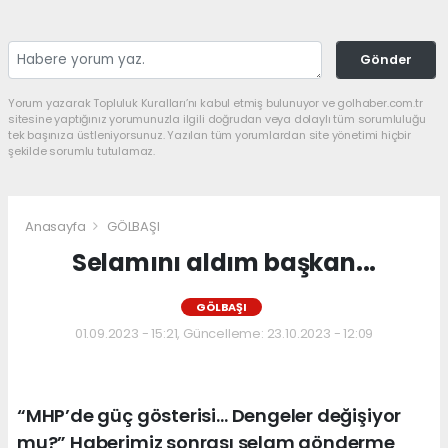
Gönder
Yorum yazarak Topluluk Kuralları’nı kabul etmiş bulunuyor ve golhaber.com.tr
sitesine yaptığınız yorumunuzla ilgili doğrudan veya dolaylı tüm sorumluluğu
tek başınıza üstleniyorsunuz. Yazılan tüm yorumlardan site yönetimi hiçbir
şekilde sorumlu tutulamaz.
Anasayfa
GÖLBAŞI
Selamını aldım başkan...
GÖLBAŞI
01.09.2023 - 15:21, Güncelleme: 23.10.2023 - 12:09
“MHP’de güç gösterisi… Dengeler değişiyor
mu?” Haberimiz sonrası selam gönderme