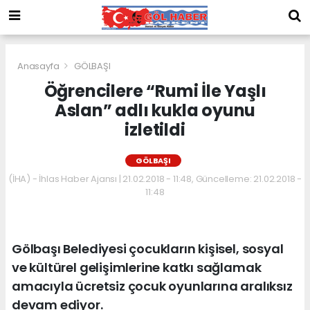
Anasayfa
GÖLBAŞI
Öğrencilere “Rumi İle Yaşlı
Aslan” adlı kukla oyunu
izletildi
GÖLBAŞI
(İHA) - İhlas Haber Ajansı | 21.02.2018 - 11:48, Güncelleme: 21.02.2018 -
11:48
Gölbaşı Belediyesi çocukların kişisel, sosyal
ve kültürel gelişimlerine katkı sağlamak
amacıyla ücretsiz çocuk oyunlarına aralıksız
devam ediyor.