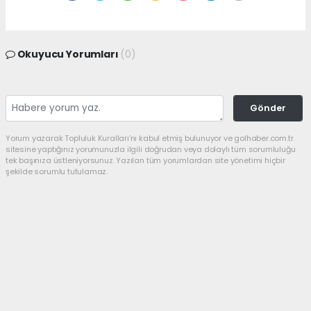
Okuyucu Yorumları
(0)
Gönder
Yorum yazarak Topluluk Kuralları’nı kabul etmiş bulunuyor ve golhaber.com.tr
sitesine yaptığınız yorumunuzla ilgili doğrudan veya dolaylı tüm sorumluluğu
tek başınıza üstleniyorsunuz. Yazılan tüm yorumlardan site yönetimi hiçbir
şekilde sorumlu tutulamaz.
haber paketi
haber scripti
haber yazılımı
Tüm hakları saklı tutulmaktadır.Copyright 2026©
Haber Yazılımı:
Web Aksiyon ®