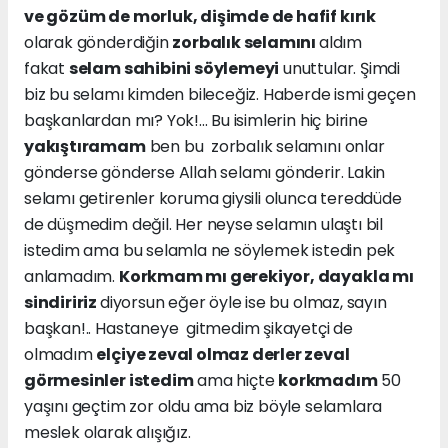
ve gözüm de morluk, dişimde de hafif kırık
olarak gönderdiğin
zorbalık selamını
aldım
fakat
selam sahibini söylemeyi
unuttular. Şimdi
biz bu selamı kimden bileceğiz. Haberde ismi geçen
başkanlardan mı? Yok!... Bu isimlerin hiç birine
yakıştıramam
ben bu zorbalık selamını onlar
gönderse gönderse Allah selamı gönderir. Lakin
selamı getirenler koruma giysili olunca tereddüde
de düşmedim değil. Her neyse selamın ulaştı bil
istedim ama bu selamla ne söylemek istedin pek
anlamadım.
Korkmam mı gerekiyor, dayakla mı
sindiririz
diyorsun eğer öyle ise bu olmaz, sayın
başkan!.. Hastaneye gitmedim şikayetçi de
olmadım
elçiye zeval olmaz derler zeval
görmesinler istedim
ama hiçte
korkmadım
50
yaşını geçtim zor oldu ama biz böyle selamlara
meslek olarak alışığız.