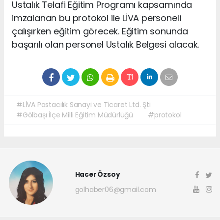
Ustalık Telafi Eğitim Programı kapsamında
imzalanan bu protokol ile LİVA personeli
çalışırken eğitim görecek. Eğitim sonunda
başarılı olan personel Ustalık Belgesi alacak.
#LİVA Pastacılık Sanayi ve Ticaret Ltd. Şti
#Gölbaşı İlçe Milli Eğitim Müdürlüğü
#protokol
Hacer Özsoy
golhaber06@gmail.com