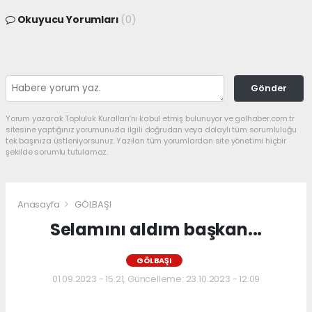
Okuyucu Yorumları
(0)
Gönder
Yorum yazarak Topluluk Kuralları’nı kabul etmiş bulunuyor ve golhaber.com.tr
sitesine yaptığınız yorumunuzla ilgili doğrudan veya dolaylı tüm sorumluluğu
tek başınıza üstleniyorsunuz. Yazılan tüm yorumlardan site yönetimi hiçbir
şekilde sorumlu tutulamaz.
Anasayfa
GÖLBAŞI
Selamını aldım başkan...
GÖLBAŞI
01.09.2023 - 15:21, Güncelleme: 23.10.2023 - 12:09