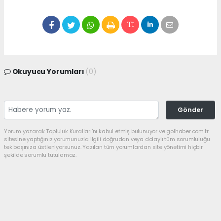
Okuyucu Yorumları
(0)
Gönder
Yorum yazarak Topluluk Kuralları’nı kabul etmiş bulunuyor ve golhaber.com.tr
sitesine yaptığınız yorumunuzla ilgili doğrudan veya dolaylı tüm sorumluluğu
tek başınıza üstleniyorsunuz. Yazılan tüm yorumlardan site yönetimi hiçbir
şekilde sorumlu tutulamaz.
haber paketi
haber scripti
haber yazılımı