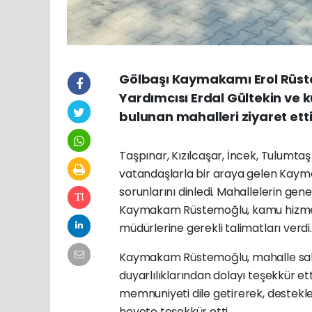
Gölbaşı Kaymakamı Erol Rüst
Yardımcısı Erdal Gültekin ve k
bulunan mahalleri ziyaret etti
Taşpınar, Kızılcaşar, İncek, Tulumtaş
vatandaşlarla bir araya gelen Kayma
sorunlarını dinledi. Mahallelerin g
Kaymakam Rüstemoğlu, kamu hizmetl
müdürlerine gerekli talimatları verdi.
Kaymakam Rüstemoğlu, mahalle sakin
duyarlılıklarından dolayı teşekkür et
memnuniyeti dile getirerek, deste
heyete teşekkür etti.