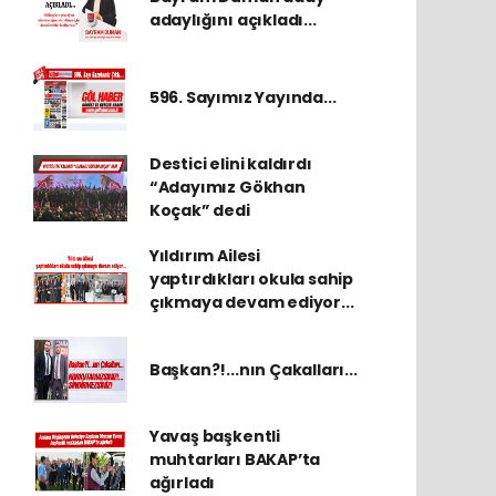
adaylığını açıkladı...
596. Sayımız Yayında...
Destici elini kaldırdı
“Adayımız Gökhan
Koçak” dedi
Yıldırım Ailesi
yaptırdıkları okula sahip
çıkmaya devam ediyor...
Başkan?!...nın Çakalları...
Yavaş başkentli
muhtarları BAKAP’ta
ağırladı