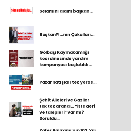
Selamını aldım başkan...
Başkan?!...nın Çakalları...
Gölbaşı Kaymakamlığı
koordinesinde yardım
kampanyası başlatıldı...
Pazar satışları tek yerde…
Şehit Aileleri ve Gaziler
tek tek arandı… “İstekleri
ve talepleri” var mı?
Soruldu…
Zafer Bayramı’nın 102. Yılı