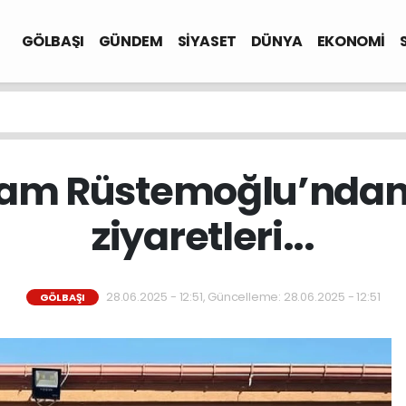
GÖLBAŞI
GÜNDEM
SİYASET
DÜNYA
EKONOMİ
m Rüstemoğlu’ndan
ziyaretleri...
28.06.2025 - 12:51, Güncelleme: 28.06.2025 - 12:51
GÖLBAŞI