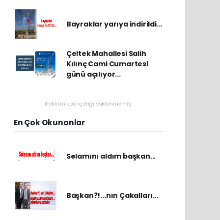
Bayraklar yarıya indirildi...
Çeltek Mahallesi Salih
Kılınç Cami Cumartesi
günü açılıyor...
Reklam kod içeriği yüklenmemiş.
En Çok Okunanlar
Selamını aldım başkan...
Başkan?!...nın Çakalları...