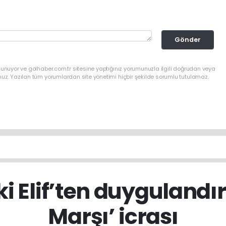
Gönder
lunuyor ve golhaber.com.tr sitesine yaptığınız yorumunuzla ilgili doğrudan veya
nuz. Yazılan tüm yorumlardan site yönetimi hiçbir şekilde sorumlu tutulamaz.
i Elif’ten duygulandıra
Marşı’ icrası