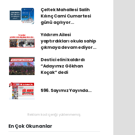
Çeltek Mahallesi Salih
Kılınç Cami Cumartesi
günü açılıyor...
Yıldırım Ailesi
yaptırdıkları okula sahip
çıkmaya devam ediyor...
Destici elini kaldırdı
“Adayımız Gökhan
Koçak” dedi
596. Sayımız Yayında...
Reklam kod içeriği yüklenmemiş.
En Çok Okunanlar