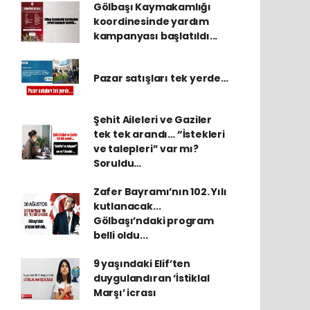
Gölbaşı Kaymakamlığı
koordinesinde yardım
kampanyası başlatıldı...
Pazar satışları tek yerde…
Şehit Aileleri ve Gaziler
tek tek arandı… “İstekleri
ve talepleri” var mı?
Soruldu…
Zafer Bayramı’nın 102. Yılı
kutlanacak...
Gölbaşı’ndaki program
belli oldu...
9 yaşındaki Elif’ten
duygulandıran ‘İstiklal
Marşı’ icrası