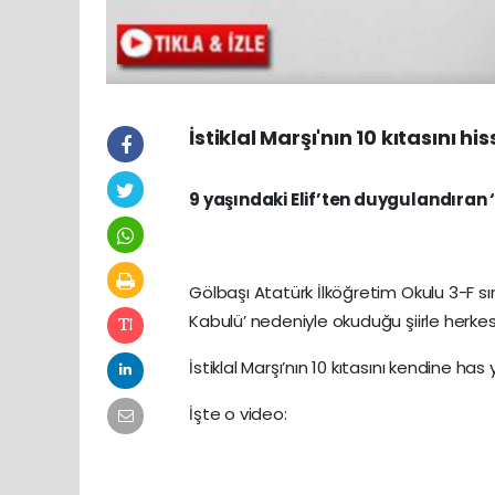
İstiklal Marşı'nın 10 kıtasını h
9 yaşındaki Elif’ten duygulandıran ‘
Gölbaşı Atatürk İlköğretim Okulu 3-F sınıf
Kabulü’ nedeniyle okuduğu şiirle herkes
İstiklal Marşı’nın 10 kıtasını kendine ha
İşte o video: