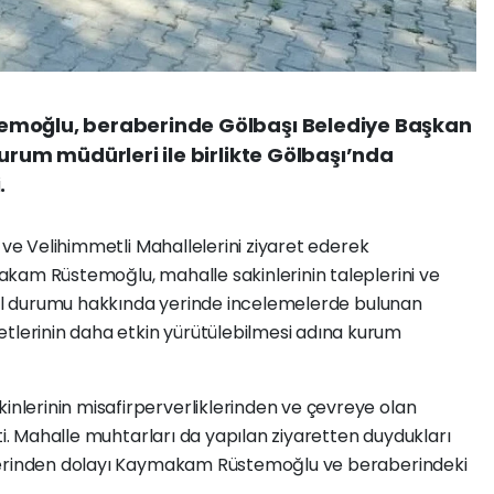
emoğlu, beraberinde Gölbaşı Belediye Başkan
urum müdürleri ile birlikte Gölbaşı’nda
.
 ve Velihimmetli Mahallelerini ziyaret ederek
kam Rüstemoğlu, mahalle sakinlerinin taleplerini ve
enel durumu hakkında yerinde incelemelerde bulunan
erinin daha etkin yürütülebilmesi adına kurum
lerinin misafirperverliklerinden ve çevreye olan
ti. Mahalle muhtarları da yapılan ziyaretten duydukları
klerinden dolayı Kaymakam Rüstemoğlu ve beraberindeki