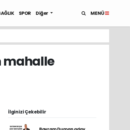
MENÜ
SAĞLIK
SPOR
Diğer
 mahalle
İlginizi Çekebilir
Bayram Duman aday