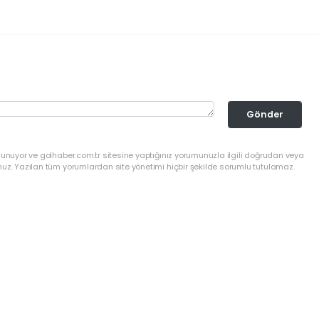
Gönder
lunuyor ve golhaber.com.tr sitesine yaptığınız yorumunuzla ilgili doğrudan veya
nuz. Yazılan tüm yorumlardan site yönetimi hiçbir şekilde sorumlu tutulamaz.