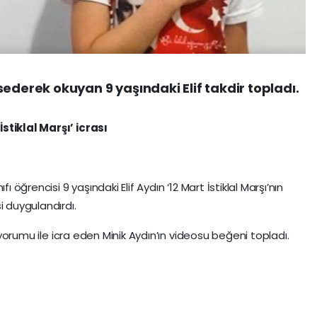
issederek okuyan 9 yaşındaki Elif takdir topladı.
İstiklal Marşı’ icrası
ı öğrencisi 9 yaşındaki Elif Aydın ‘12 Mart İstiklal Marşı’nın
i duygulandırdı.
s yorumu ile icra eden Minik Aydın’ın videosu beğeni topladı.