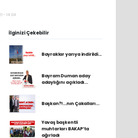
1 - 14:04
İlginizi Çekebilir
Bayraklar yarıya indirildi...
Bayram Duman aday
adaylığını açıkladı...
Başkan?!...nın Çakalları...
Yavaş başkentli
muhtarları BAKAP’ta
ağırladı