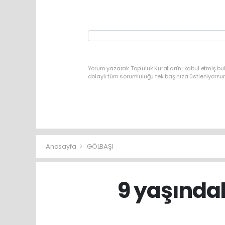
Yorum yazarak Topluluk Kuralları’nı kabul etmiş bu
dolaylı tüm sorumluluğu tek başınıza üstleniyorsu
Anasayfa
GÖLBAŞI
9 yaşındak