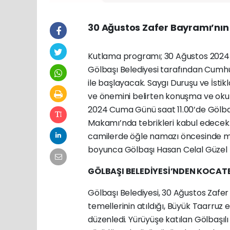
30 Ağustos Zafer Bayramı’nın 
Kutlama
programı; 30 Ağustos 2024
Gölbaşı
Belediyesi tarafından Cumh
ile
başlayacak. Saygı Duruşu ve İsti
ve
önemini belirten konuşma ve oku
2024 Cuma Günü saat 11.00’de Göl
Makamı’nda tebrikleri kabul edecek
camilerde öğle namazı öncesinde me
boyunca Gölbaşı Hasan Celal Güzel İl
GÖLBAŞI BELEDİYESİ’NDEN KOCAT
Gölbaşı Belediyesi, 30 Ağustos Zafer 
temellerinin atıldığı, Büyük Taarruz 
düzenledi. Yürüyüşe katılan Gölbaşıl