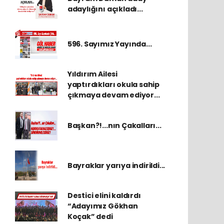
adaylığını açıkladı...
596. Sayımız Yayında...
Yıldırım Ailesi
yaptırdıkları okula sahip
çıkmaya devam ediyor...
Başkan?!...nın Çakalları...
Bayraklar yarıya indirildi...
Destici elini kaldırdı
“Adayımız Gökhan
Koçak” dedi