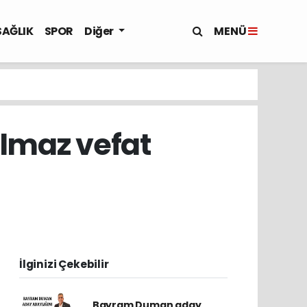
MENÜ
SAĞLIK
SPOR
Diğer
ılmaz vefat
İlginizi Çekebilir
Bayram Duman aday