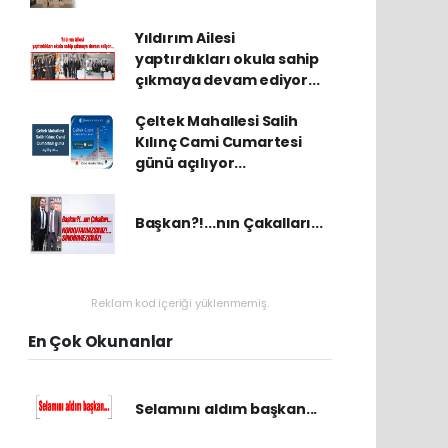
Yıldırım Ailesi
yaptırdıkları okula sahip
çıkmaya devam ediyor...
Çeltek Mahallesi Salih
Kılınç Cami Cumartesi
günü açılıyor...
Başkan?!...nın Çakalları...
Reklam kod içeriği yüklenmemiş.
En Çok Okunanlar
Selamını aldım başkan...