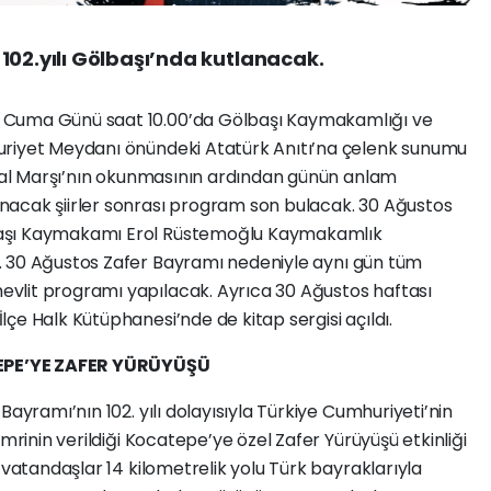
102.yılı Gölbaşı’nda kutlanacak.
 Cuma Günü saat 10.00’da Gölbaşı Kaymakamlığı ve
uriyet Meydanı önündeki Atatürk Anıtı’na çelenk sunumu
klal Marşı’nın okunmasının ardından günün anlam
nacak şiirler sonrası program son bulacak.
30 Ağustos
başı Kaymakamı Erol Rüstemoğlu
Kaymakamlık
. 30 Ağustos Zafer Bayramı nedeniyle aynı
gün tüm
vlit programı yapılacak. Ayrıca 30 Ağustos
haftası
çe Halk Kütüphanesi’nde de kitap sergisi açıldı.
EPE’YE ZAFER YÜRÜYÜŞÜ
Bayramı’nın 102. yılı dolayısıyla Türkiye
Cumhuriyeti’nin
emrinin verildiği Kocatepe’ye özel
Zafer Yürüyüşü etkinliği
ı vatandaşlar 14 kilometrelik
yolu Türk bayraklarıyla