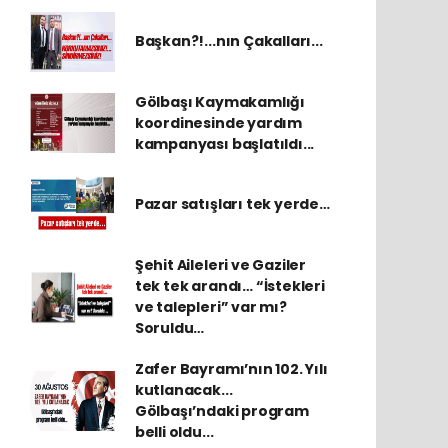
Başkan?!...nın Çakalları...
Gölbaşı Kaymakamlığı
koordinesinde yardım
kampanyası başlatıldı...
Pazar satışları tek yerde…
Şehit Aileleri ve Gaziler
tek tek arandı… “İstekleri
ve talepleri” var mı?
Soruldu…
Zafer Bayramı’nın 102. Yılı
kutlanacak...
Gölbaşı’ndaki program
belli oldu...