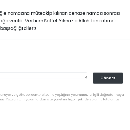
ğle namazına müteakip kılınan cenaze namazı sonrası
rağa verildi. Merhum Saffet Yılmaz’a Allah’tan rahmet
başsağlığı dileriz.
Gönder
lunuyor ve golhaber.com.tr sitesine yaptığınız yorumunuzla ilgili doğrudan veya
nuz. Yazılan tüm yorumlardan site yönetimi hiçbir şekilde sorumlu tutulamaz.