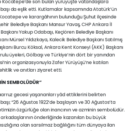
ıp Kocatepe’de son bulan
yürüyüşte vatandaşlara
aşı da eşlik etti. Kutlamalar
kapsamında Atatürk’ün
i Kocatepe ve karargâhının
bulunduğu Şuhut ilçesinde
şehir Belediye Başkanı
Mansur Yavaş, CHP Ankara İl
e Başkanı Yakup
Odabaşı, Keçiören Belediye Başkanı
şkanı Mürsel
Yıldızkaya, Kalecik Belediye Başkanı Satılmış
aşkanı
Burcu Köksal, Ankara Kent Konseyi (AKK) Başkanı
rulu üyeleri, Gölbaşı ve Türkiye’nin dört bir yanından
si’nin organizasyonuyla Zafer Yürüyüşü’ne katılan
ehitlik ve anıtları ziyaret etti.
MİN SEMBOLÜDÜR”
arruz gecesi yaşananları yâd ettiklerini belirten
aşı; “26 Ağustos 1922’de başlayan ve 30 Ağustos’ta
etimizin özgürlüğe olan inancının ve azminin sembolüdür.
 arkadaşlarının önderliğinde kazanılan bu büyük
sızlığına olan sarsılmaz bağlılığını tüm dünyaya ilan