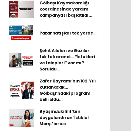
Gölbaşı Kaymakamlığı
koordinesinde yardım
kampanyası başlatıldı...
Pazar satışları tek yerde…
Şehit Aileleri ve Gaziler
tek tek arandı… “İstekleri
ve talepleri” var mı?
Soruldu…
Zafer Bayramı’nın 102. Yılı
kutlanacak...
Gölbaşı’ndaki program
belli oldu...
9 yaşındaki Elif’ten
duygulandıran ‘İstiklal
Marşı’ icrası