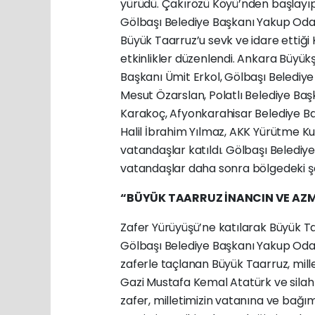
yürüdü. Çakırözü Köyü’nden başlay
Gölbaşı Belediye Başkanı Yakup Odab
Büyük Taarruz’u sevk ve idare ettiğ
etkinlikler düzenlendi. Ankara Büyük
Başkanı Ümit Erkol, Gölbaşı Belediy
Mesut Özarslan, Polatlı Belediye Ba
Karakoç, Afyonkarahisar Belediye B
Halil İbrahim Yılmaz, AKK Yürütme
Ku
vatandaşlar katıldı. Gölbaşı
Belediye
vatandaşlar daha sonra bölgedeki
ş
“BÜYÜK TAARRUZ İNANCIN VE AZ
Zafer Yürüyüşü’ne katılarak Büyük Ta
Gölbaşı
Belediye Başkanı Yakup Odab
zaferle
taçlanan Büyük Taarruz, mill
Gazi
Mustafa Kemal Atatürk ve silah
zafer,
milletimizin vatanına ve bağım