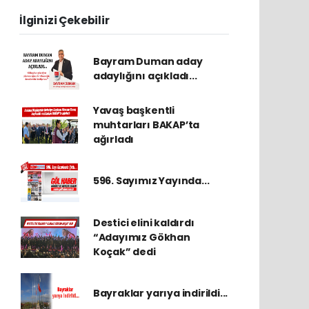
İlginizi Çekebilir
Bayram Duman aday
adaylığını açıkladı...
Yavaş başkentli
muhtarları BAKAP’ta
ağırladı
596. Sayımız Yayında...
Destici elini kaldırdı
“Adayımız Gökhan
Koçak” dedi
Bayraklar yarıya indirildi...