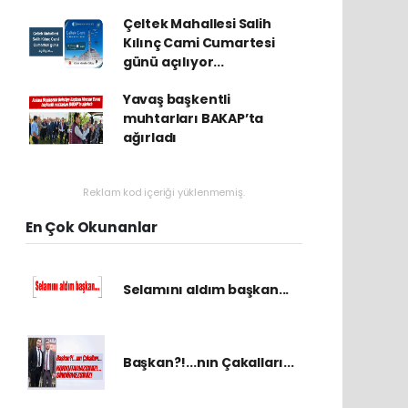
Çeltek Mahallesi Salih
Kılınç Cami Cumartesi
günü açılıyor...
Yavaş başkentli
muhtarları BAKAP’ta
ağırladı
Reklam kod içeriği yüklenmemiş.
En Çok Okunanlar
Selamını aldım başkan...
Başkan?!...nın Çakalları...