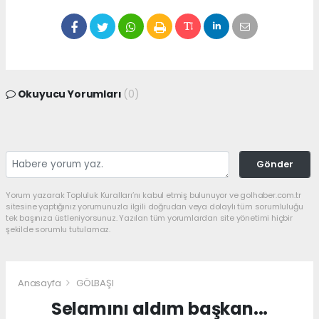
Okuyucu Yorumları
(0)
Gönder
Yorum yazarak Topluluk Kuralları’nı kabul etmiş bulunuyor ve golhaber.com.tr
sitesine yaptığınız yorumunuzla ilgili doğrudan veya dolaylı tüm sorumluluğu
tek başınıza üstleniyorsunuz. Yazılan tüm yorumlardan site yönetimi hiçbir
şekilde sorumlu tutulamaz.
Anasayfa
GÖLBAŞI
Selamını aldım başkan...