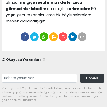
olmadım
elçiye zeval olmaz derler zeval
görmesinler istedim
ama hiçte
korkmadım
50
yaşını geçtim zor oldu ama biz böyle selamlara
meslek olarak alışığız.
Okuyucu Yorumları
(0)
Gönder
Yorum yazarak Topluluk Kuralları’nı kabul etmiş bulunuyor ve golhaber.com.tr
sitesine yaptığınız yorumunuzla ilgili doğrudan veya dolaylı tüm sorumluluğu
tek başınıza üstleniyorsunuz. Yazılan tüm yorumlardan site yönetimi hiçbir
şekilde sorumlu tutulamaz.