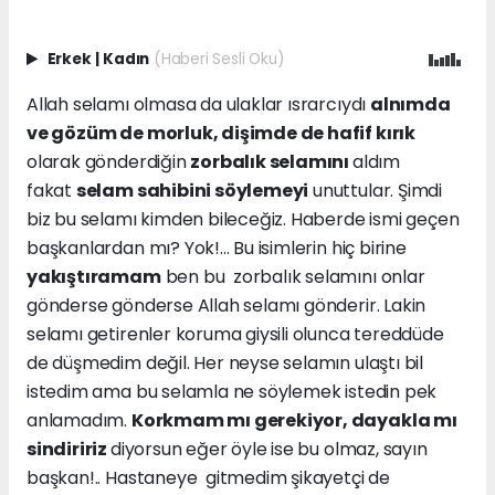
Erkek
|
Kadın
(Haberi Sesli Oku)
Allah selamı olmasa da ulaklar ısrarcıydı
alnımda
ve gözüm de morluk, dişimde de hafif kırık
olarak gönderdiğin
zorbalık selamını
aldım
fakat
selam sahibini söylemeyi
unuttular. Şimdi
biz bu selamı kimden bileceğiz. Haberde ismi geçen
başkanlardan mı? Yok!... Bu isimlerin hiç birine
yakıştıramam
ben bu zorbalık selamını onlar
gönderse gönderse Allah selamı gönderir. Lakin
selamı getirenler koruma giysili olunca tereddüde
de düşmedim değil. Her neyse selamın ulaştı bil
istedim ama bu selamla ne söylemek istedin pek
anlamadım.
Korkmam mı gerekiyor, dayakla mı
sindiririz
diyorsun eğer öyle ise bu olmaz, sayın
başkan!.. Hastaneye gitmedim şikayetçi de