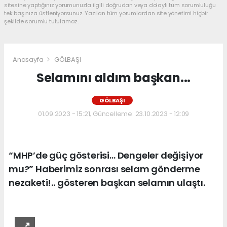
sitesine yaptığınız yorumunuzla ilgili doğrudan veya dolaylı tüm sorumluluğu
tek başınıza üstleniyorsunuz. Yazılan tüm yorumlardan site yönetimi hiçbir
şekilde sorumlu tutulamaz.
Anasayfa
GÖLBAŞI
Selamını aldım başkan...
GÖLBAŞI
01.09.2023 - 15:21, Güncelleme: 23.10.2023 - 12:09
“MHP’de güç gösterisi… Dengeler değişiyor
mu?” Haberimiz sonrası selam gönderme
nezaketi!.. gösteren başkan selamın ulaştı.