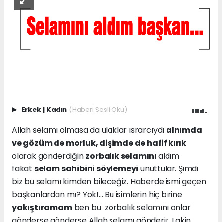
Erkek
|
Kadın
(Haberi Sesli Oku)
Allah selamı olmasa da ulaklar ısrarcıydı
alnımda
ve gözüm de morluk, dişimde de hafif kırık
olarak gönderdiğin
zorbalık selamını
aldım
fakat
selam sahibini söylemeyi
unuttular. Şimdi
biz bu selamı kimden bileceğiz. Haberde ismi geçen
başkanlardan mı? Yok!... Bu isimlerin hiç birine
yakıştıramam
ben bu zorbalık selamını onlar
gönderse gönderse Allah selamı gönderir. Lakin