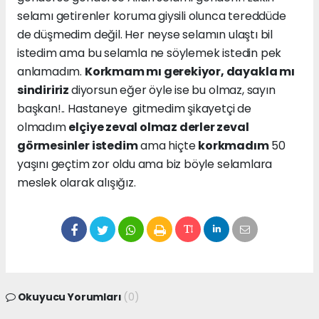
selamı getirenler koruma giysili olunca tereddüde
de düşmedim değil. Her neyse selamın ulaştı bil
istedim ama bu selamla ne söylemek istedin pek
anlamadım.
Korkmam mı gerekiyor, dayakla mı
sindiririz
diyorsun eğer öyle ise bu olmaz, sayın
başkan!.. Hastaneye gitmedim şikayetçi de
olmadım
elçiye zeval olmaz derler zeval
görmesinler istedim
ama hiçte
korkmadım
50
yaşını geçtim zor oldu ama biz böyle selamlara
meslek olarak alışığız.
Okuyucu Yorumları
(0)