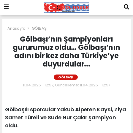
Anasayfa
GÖLBAŞI
Gölbaşı’nın Şampiyonları
gururumuz oldu… Gölbaşı’nın
adını bir kez daha Türkiye’ye
duyurdular...
GÖLBAŞI
11.04.2025 - 12:57, Güncelleme: 11.04.2025 - 12:57
Gölbaşılı sporcular Yakub Alperen Kaysi, Ziya
Samet Türeli ve Sude Nur Çakır şampiyon
oldu.