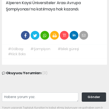
Alperen Kaysi Üniversiteler Arası Avrupa
Şampiyonası’na katılmaya hak kazandı.
#Gölbaşı
#Şampiyon
#bilek güreşi
#Kick Boks
Okuyucu Yorumları
(0)
Gönder
Yorum yazarak Topluluk Kuralları’nı kabul etmiş bulunuyor ve golhaber.com.tr