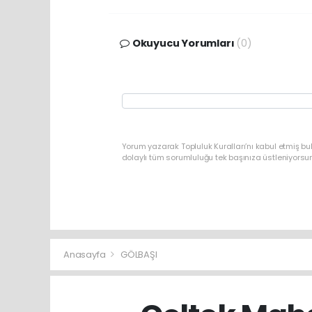
Okuyucu Yorumları
(0)
Yorum yazarak Topluluk Kuralları’nı kabul etmiş bu
dolaylı tüm sorumluluğu tek başınıza üstleniyorsu
Anasayfa
GÖLBAŞI