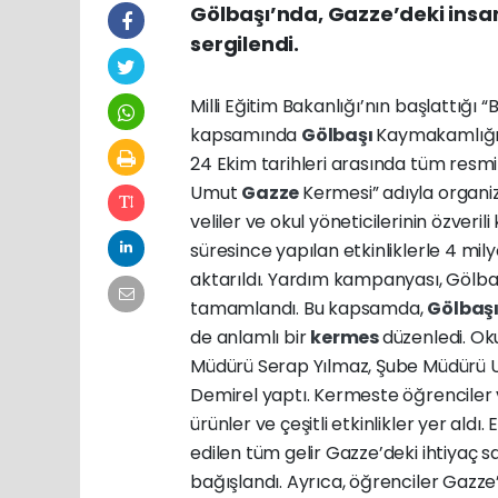
Gölbaşı’nda, Gazze’deki insan
sergilendi.
Milli Eğitim Bakanlığı’nın başlattığı 
kapsamında
Gölbaşı
Kaymakamlığı v
24 Ekim tarihleri arasında tüm resmi
Umut
Gazze
Kermesi” adıyla organi
veliler ve okul yöneticilerinin özveril
süresince yapılan etkinliklerle 4 mily
aktarıldı. Yardım kampanyası, Gölbaş
tamamlandı. Bu kapsamda,
Gölbaş
de anlamlı bir
kermes
düzenledi. Oku
Müdürü Serap Yılmaz, Şube Müdürü 
Demirel yaptı. Kermeste öğrenciler v
ürünler ve çeşitli etkinlikler yer aldı
edilen tüm gelir Gazze’deki ihtiyaç
bağışlandı. Ayrıca, öğrenciler Gazze