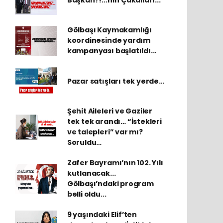
Gölbaşı Kaymakamlığı
koordinesinde yardım
kampanyası başlatıldı...
Pazar satışları tek yerde…
Şehit Aileleri ve Gaziler
tek tek arandı… “İstekleri
ve talepleri” var mı?
Soruldu…
Zafer Bayramı’nın 102. Yılı
kutlanacak...
Gölbaşı’ndaki program
belli oldu...
9 yaşındaki Elif’ten