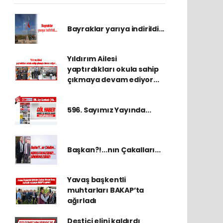
Bayraklar yarıya indirildi...
Yıldırım Ailesi
yaptırdıkları okula sahip
çıkmaya devam ediyor...
596. Sayımız Yayında...
Başkan?!...nın Çakalları...
Yavaş başkentli
muhtarları BAKAP’ta
ağırladı
Destici elini kaldırdı