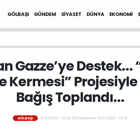
GÖLBAŞI
GÜNDEM
SİYASET
DÜNYA
EKONOMİ
n Gazze’ye Destek... “
 Kermesi” Projesiyle 
Bağış Toplandı...
01.11.2025 - 13:19, Güncelleme: 01.11.2025 - 13:19
GÖLBAŞI