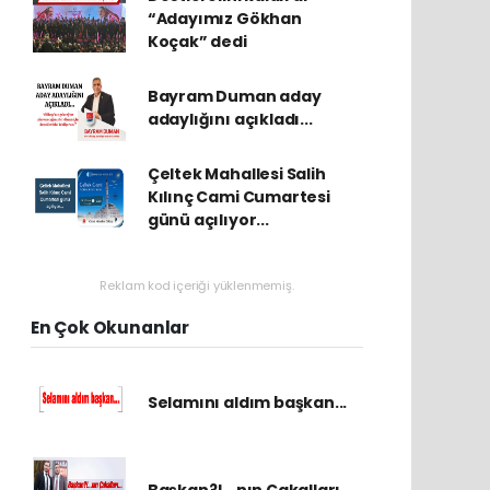
“Adayımız Gökhan
Koçak” dedi
Bayram Duman aday
adaylığını açıkladı...
Çeltek Mahallesi Salih
Kılınç Cami Cumartesi
günü açılıyor...
Reklam kod içeriği yüklenmemiş.
En Çok Okunanlar
Selamını aldım başkan...
Başkan?!...nın Çakalları...