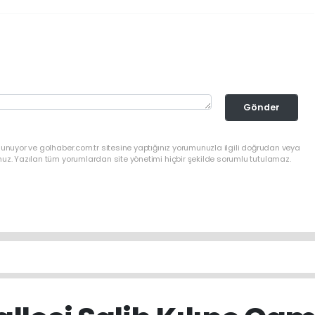
Gönder
lunuyor ve golhaber.com.tr sitesine yaptığınız yorumunuzla ilgili doğrudan veya
nuz. Yazılan tüm yorumlardan site yönetimi hiçbir şekilde sorumlu tutulamaz.