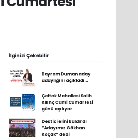
mi Cumartesi
İlginizi Çekebilir
Bayram Duman aday
adaylığını açıkladı...
Çeltek Mahallesi Salih
Kılınç Cami Cumartesi
günü açılıyor...
Destici elini kaldırdı
“Adayımız Gökhan
Koçak” dedi