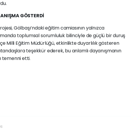
rdu.
AYANIŞMA GÖSTERDİ
rojesi, Gölbaşı’ndaki eğitim camiasının yalnızca
amanda toplumsal sorumluluk bilinciyle de güçlü bir duruş
lçe Milli Eğitim Müdürlüğü, etkinlikte duyarlılık gösteren
tandaşlara teşekkür ederek, bu anlamlı dayanışmanın
temenni etti.
es