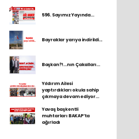
596. Sayımız Yayında...
Bayraklar yarıya indirildi...
Başkan?!...nın Çakalları...
Yıldırım Ailesi
yaptırdıkları okula sahip
çıkmaya devam ediyor...
Yavaş başkentli
muhtarları BAKAP’ta
ağırladı