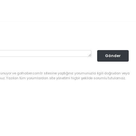
Gönder
lunuyor ve golhaber.com.tr sitesine yaptığınız yorumunuzla ilgili doğrudan veya
nuz. Yazılan tüm yorumlardan site yönetimi hiçbir şekilde sorumlu tutulamaz.