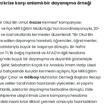
i krize karşı anlamlı bir dayanışma örneği
“Bir Okul Bin Umut
Gazze
Kermesi” kampanyası
e İlçe Millî Eğitim Müdürlüğü’nün koordinasyonuyla, 20-
 ve özel okullarda kermesler düzenlendi. “Bir Okul Bin
ze edilen dayanışma hareketi, öğrenciler, öğretmenler,
i katkılarıyla büyük bir başarıya dönüştü. Bir hafta
on TL’lik bağış toplandı ve AFAD’ın ilgili hesabına
ı’nda büyük bir dayanışma ve duyarlılık gösterisiyle
ı
Şehit Sebahattin Koçak Kız Anadolu İmam Hatip Lisesi
l bahçesinde kurulan kermesin açılışını, İlçe Milli Eğitim
Uğur Çınar ve
Gölbaşı
Muhtarlar Derneği Başkanı Recep
e veliler tarafından hazırlanan yiyecekler, el yapımı
. Etkinlik, adeta bir dayanışma festivaline dönüştü. Elde
 sahiplerine ulaştırılmak üzere kampanya hesabına
’deki insani krize dikkat çekmek amacıyla hazırladıkları