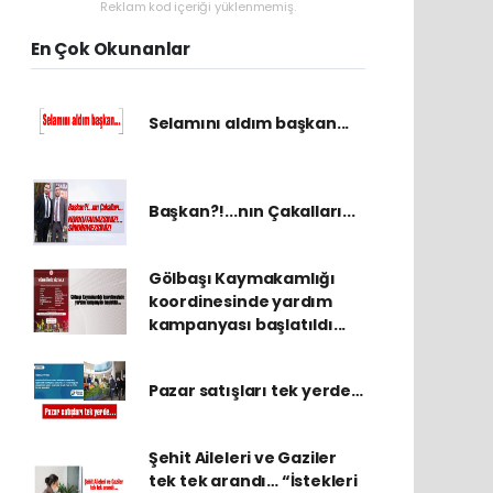
Reklam kod içeriği yüklenmemiş.
En Çok Okunanlar
Selamını aldım başkan...
Başkan?!...nın Çakalları...
Gölbaşı Kaymakamlığı
koordinesinde yardım
kampanyası başlatıldı...
Pazar satışları tek yerde…
Şehit Aileleri ve Gaziler
tek tek arandı… “İstekleri