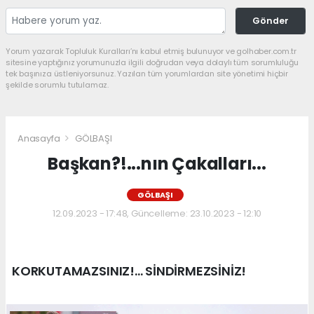
Gönder
Yorum yazarak Topluluk Kuralları’nı kabul etmiş bulunuyor ve golhaber.com.tr
sitesine yaptığınız yorumunuzla ilgili doğrudan veya dolaylı tüm sorumluluğu
tek başınıza üstleniyorsunuz. Yazılan tüm yorumlardan site yönetimi hiçbir
şekilde sorumlu tutulamaz.
Anasayfa
GÖLBAŞI
Başkan?!...nın Çakalları...
GÖLBAŞI
12.09.2023 - 17:48, Güncelleme: 23.10.2023 - 12:10
KORKUTAMAZSINIZ!... SİNDİRMEZSİNİZ!