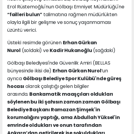
Erol Rüstemoğlu'nun Gölbaşı Emniyet Müdürlüğü'ne
talimatına rağmen müdürlükten
“failleri bulun”
olayla ilgili bir gelişme ve sonuç yaşanmaması
üzüntü verici.
Üsteki resimde görünen
Erhan Gürkan
Nurol
(soldaki) ve
Kadir Hukanoğlu
(sağdaki)
Gölbaşı Belediyesi'nde Güvenlik Amiri (BELLAS
bünyesinde ikisi de)
Erhan Gürkan Nurol
’un
ayrıca
Gölbaşı Belediye Spor Kulübü'nde güreş
hocası
olarak çalıştığı gelen bilgiler
arasında.
Bankamatik maaşçıları oldukları
söylenen bu iki şahısın zaman zaman Gölbaşı
Belediye Başkanı Ramazan Şimşek'in
korumalığını yaptığı, ama Abdullah Yüksel'in
emrinde oldukları ve onun tarafından
Ankara’dan getirilerek işe sokuldukları