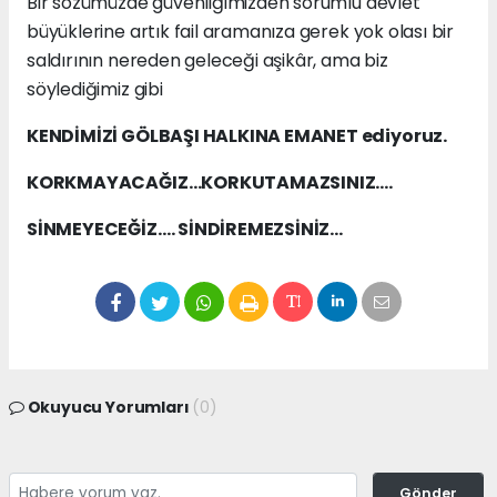
Bir sözümüzde güvenliğimizden sorumlu devlet
büyüklerine artık fail aramanıza gerek yok olası bir
saldırının nereden geleceği aşikâr, ama biz
söylediğimiz gibi
KENDİMİZİ GÖLBAŞI HALKINA EMANET ediyoruz.
KORKMAYACAĞIZ…KORKUTAMAZSINIZ….
SİNMEYECEĞİZ…. SİNDİREMEZSİNİZ…
Okuyucu Yorumları
(0)
Gönder