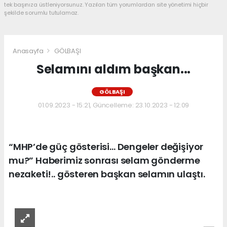
tek başınıza üstleniyorsunuz. Yazılan tüm yorumlardan site yönetimi hiçbir
şekilde sorumlu tutulamaz.
Anasayfa
GÖLBAŞI
Selamını aldım başkan...
GÖLBAŞI
01.09.2023 - 15:21, Güncelleme: 23.10.2023 - 12:09
“MHP’de güç gösterisi… Dengeler değişiyor
mu?” Haberimiz sonrası selam gönderme
nezaketi!.. gösteren başkan selamın ulaştı.