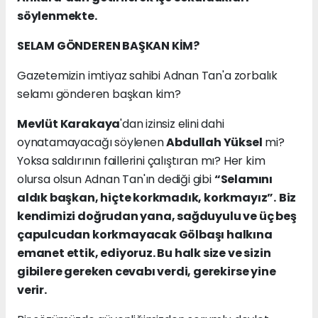
söylenmekte.
SELAM GÖNDEREN BAŞKAN KİM?
Gazetemizin imtiyaz sahibi Adnan Tan'a zorbalık
selamı gönderen başkan kim?
Mevlüt Karakaya
'dan izinsiz elini dahi
oynatamayacağı söylenen
Abdullah Yüksel
mi?
Yoksa saldırının faillerini çalıştıran mı? Her kim
olursa olsun Adnan Tan'ın dediği gibi
“Selamını
aldık başkan, hiçte korkmadık, korkmayız”.
Biz
kendimizi doğrudan yana, sağduyulu ve üç beş
çapulcudan korkmayacak Gölbaşı halkına
emanet ettik, ediyoruz. Bu halk size ve sizin
gibilere gereken cevabı verdi, gerekirse yine
verir.