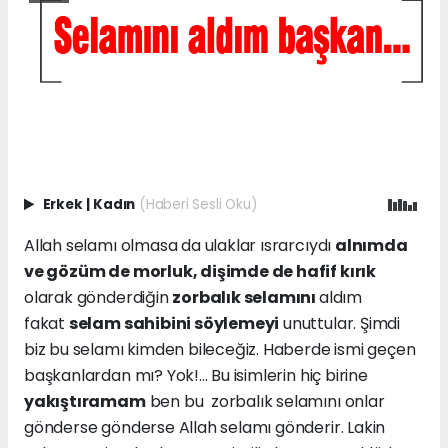
Erkek
|
Kadın
(Haberi Sesli Oku)
Allah selamı olmasa da ulaklar ısrarcıydı
alnımda
ve gözüm de morluk, dişimde de hafif kırık
olarak gönderdiğin
zorbalık selamını
aldım
fakat
selam sahibini söylemeyi
unuttular. Şimdi
biz bu selamı kimden bileceğiz. Haberde ismi geçen
başkanlardan mı? Yok!... Bu isimlerin hiç birine
yakıştıramam
ben bu zorbalık selamını onlar
gönderse gönderse Allah selamı gönderir. Lakin