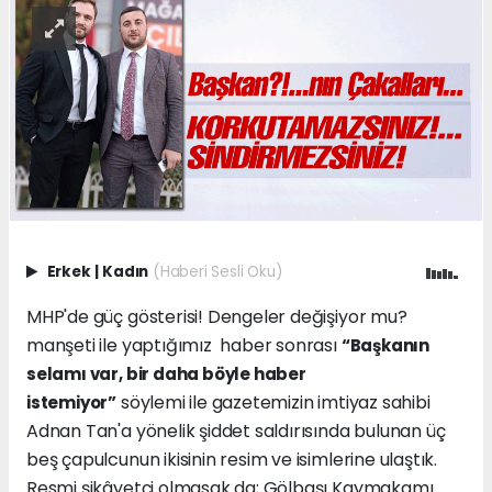
Erkek
|
Kadın
(Haberi Sesli Oku)
MHP'de güç gösterisi! Dengeler değişiyor mu?
manşeti ile yaptığımız haber sonrası
“Başkanın
selamı var, bir daha böyle haber
söylemi ile gazetemizin imtiyaz sahibi
istemiyor”
Adnan Tan'a yönelik şiddet saldırısında bulunan üç
beş çapulcunun ikisinin resim ve isimlerine ulaştık.
Resmi şikâyetçi olmasak da; Gölbaşı Kaymakamı