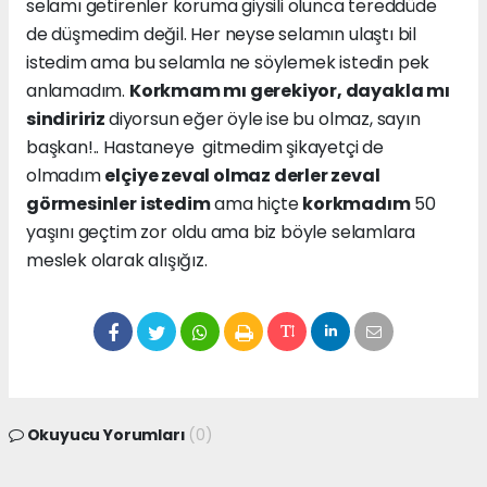
selamı getirenler koruma giysili olunca tereddüde
de düşmedim değil. Her neyse selamın ulaştı bil
istedim ama bu selamla ne söylemek istedin pek
anlamadım.
Korkmam mı gerekiyor, dayakla mı
sindiririz
diyorsun eğer öyle ise bu olmaz, sayın
başkan!.. Hastaneye gitmedim şikayetçi de
olmadım
elçiye zeval olmaz derler zeval
görmesinler istedim
ama hiçte
korkmadım
50
yaşını geçtim zor oldu ama biz böyle selamlara
meslek olarak alışığız.
Okuyucu Yorumları
(0)