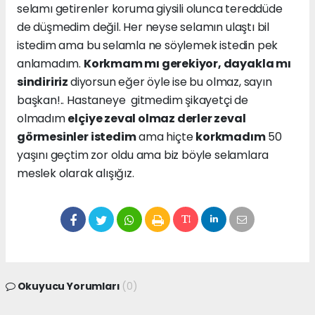
selamı getirenler koruma giysili olunca tereddüde
de düşmedim değil. Her neyse selamın ulaştı bil
istedim ama bu selamla ne söylemek istedin pek
anlamadım.
Korkmam mı gerekiyor, dayakla mı
sindiririz
diyorsun eğer öyle ise bu olmaz, sayın
başkan!.. Hastaneye gitmedim şikayetçi de
olmadım
elçiye zeval olmaz derler zeval
görmesinler istedim
ama hiçte
korkmadım
50
yaşını geçtim zor oldu ama biz böyle selamlara
meslek olarak alışığız.
Okuyucu Yorumları
(0)