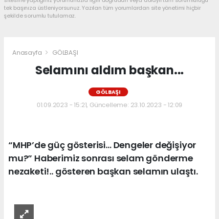
tek başınıza üstleniyorsunuz. Yazılan tüm yorumlardan site yönetimi hiçbir
şekilde sorumlu tutulamaz.
Anasayfa
GÖLBAŞI
Selamını aldım başkan...
GÖLBAŞI
01.09.2023 - 15:21, Güncelleme: 23.10.2023 - 12:09
“MHP’de güç gösterisi… Dengeler değişiyor
mu?” Haberimiz sonrası selam gönderme
nezaketi!.. gösteren başkan selamın ulaştı.