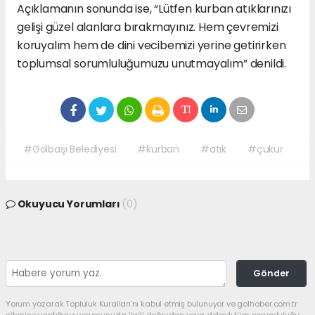
Açıklamanın sonunda ise, “Lütfen kurban atıklarınızı
gelişi güzel alanlara bırakmayınız. Hem çevremizi
koruyalım hem de dini vecibemizi yerine getirirken
toplumsal sorumluluğumuzu unutmayalım” denildi.
#Gölbaşı Belediyesi
#kurban
#atık
#çukur
Okuyucu Yorumları
(0)
Gönder
Yorum yazarak Topluluk Kuralları’nı kabul etmiş bulunuyor ve golhaber.com.tr
sitesine yaptığınız yorumunuzla ilgili doğrudan veya dolaylı tüm sorumluluğu