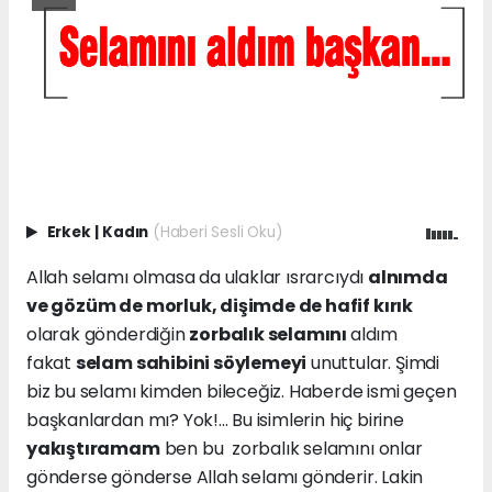
Erkek
|
Kadın
(Haberi Sesli Oku)
Allah selamı olmasa da ulaklar ısrarcıydı
alnımda
ve gözüm de morluk, dişimde de hafif kırık
olarak gönderdiğin
zorbalık selamını
aldım
fakat
selam sahibini söylemeyi
unuttular. Şimdi
biz bu selamı kimden bileceğiz. Haberde ismi geçen
başkanlardan mı? Yok!... Bu isimlerin hiç birine
yakıştıramam
ben bu zorbalık selamını onlar
gönderse gönderse Allah selamı gönderir. Lakin