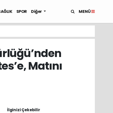
MENÜ
SAĞLIK
SPOR
Diğer
dürlüğü’nden
tes’e, Matını
İlginizi Çekebilir