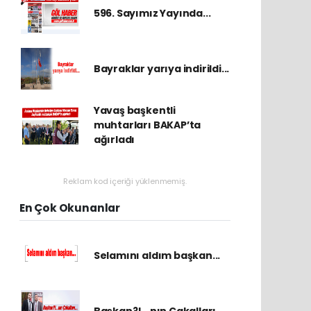
596. Sayımız Yayında...
Bayraklar yarıya indirildi...
Yavaş başkentli
muhtarları BAKAP’ta
ağırladı
Reklam kod içeriği yüklenmemiş.
En Çok Okunanlar
Selamını aldım başkan...
Başkan?!...nın Çakalları...