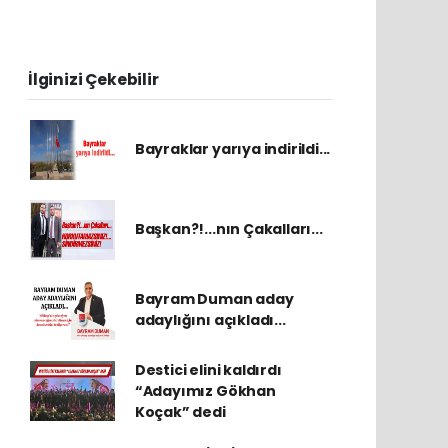
İlginizi Çekebilir
Bayraklar yarıya indirildi...
Başkan?!...nın Çakalları...
Bayram Duman aday
adaylığını açıkladı...
Destici elini kaldırdı
“Adayımız Gökhan
Koçak” dedi