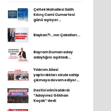
Çeltek Mahallesi Salih
Kılınç Cami Cumartesi
günü açılıyor...
Başkan?!...nın Çakalları...
Bayram Duman aday
adaylığını açıkladı...
Yıldırım Ailesi
yaptırdıkları okula sahip
çıkmaya devam ediyor...
Destici elini kaldırdı
“Adayımız Gökhan
Koçak” dedi