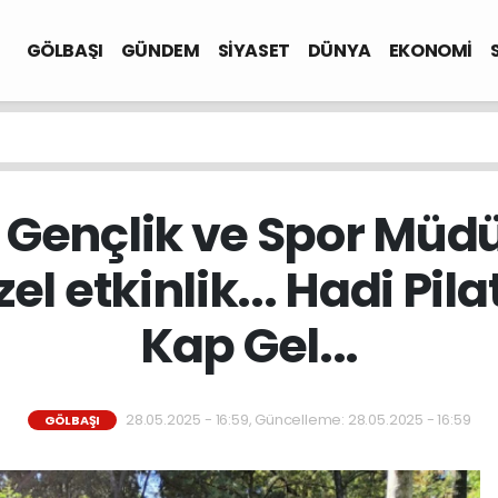
GÖLBAŞI
GÜNDEM
SİYASET
DÜNYA
EKONOMİ
e Gençlik ve Spor Mü
el etkinlik... Hadi Pila
Kap Gel...
28.05.2025 - 16:59, Güncelleme: 28.05.2025 - 16:59
GÖLBAŞI