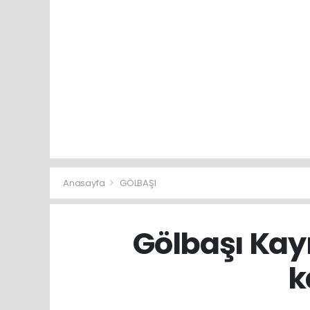
Anasayfa
GÖLBAŞI
Gölbaşı Ka
k