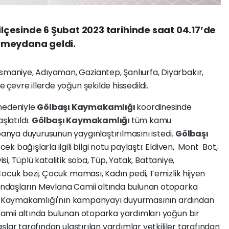
çesinde 6 Şubat 2023 tarihinde saat 04.17’de
 meydana geldi.
niye, Adıyaman, Gaziantep, Şanlıurfa, Diyarbakır,
evre illerde yoğun şekilde hissedildi.
nedeniyle
Gölbaşı Kaymakamlığı
koordinesinde
latıldı.
Gölbaşı Kaymakamlığı
tüm kamu
nya duyurusunun yaygınlaştırılmasını istedi.
Gölbaşı
cek bağışlarla ilgili bilgi notu paylaştı: Eldiven, Mont Bot,
isi, Tüplü katalitik soba, Tüp, Yatak, Battaniye,
Çocuk bezi, Çocuk maması, Kadın pedi, Temizlik hijyen
ndaşların Mevlana Camii altında bulunan otoparka
aşı Kaymakamlığı'nın kampanyayı duyurmasının ardından
amii altında bulunan otoparka yardımları yoğun bir
lar tarafından ulaştırılan yardımlar yetkililer tarafından