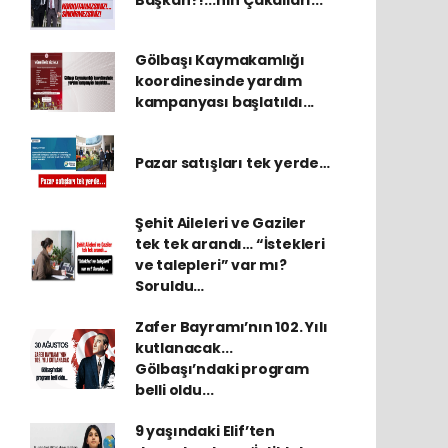
Gölbaşı Kaymakamlığı
koordinesinde yardım
kampanyası başlatıldı...
Pazar satışları tek yerde…
Şehit Aileleri ve Gaziler
tek tek arandı… “İstekleri
ve talepleri” var mı?
Soruldu…
Zafer Bayramı’nın 102. Yılı
kutlanacak...
Gölbaşı’ndaki program
belli oldu...
9 yaşındaki Elif’ten