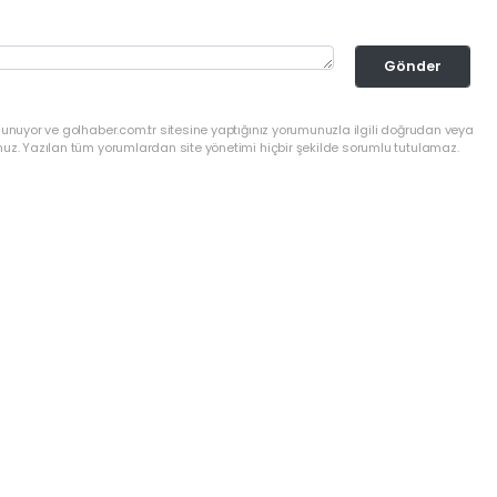
Gönder
lunuyor ve golhaber.com.tr sitesine yaptığınız yorumunuzla ilgili doğrudan veya
nuz. Yazılan tüm yorumlardan site yönetimi hiçbir şekilde sorumlu tutulamaz.