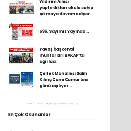
Yıldırım Ailesi
yaptırdıkları okula sahip
çıkmaya devam ediyor...
596. Sayımız Yayında...
Yavaş başkentli
muhtarları BAKAP’ta
ağırladı
Çeltek Mahallesi Salih
Kılınç Cami Cumartesi
günü açılıyor...
Reklam kod içeriği yüklenmemiş.
En Çok Okunanlar