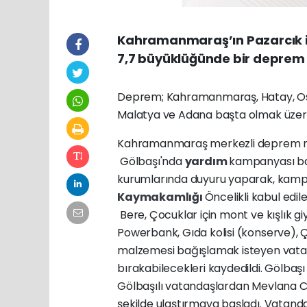
Kahramanmaraş’ın Pazarcık il
7,7 büyüklüğünde bir deprem
Deprem; Kahramanmaraş, Hatay, Osma
Malatya ve Adana başta olmak üzere ç
Kahramanmaraş merkezli deprem 
Gölbaşı'nda
yardım
kampanyası baş
kurumlarında duyuru yaparak, kampa
Kaymakamlığı
Öncelikli kabul edile
Bere, Çocuklar için mont ve kışlık giy
Powerbank, Gıda kolisi (konserve), 
malzemesi bağışlamak isteyen vata
bırakabilecekleri kaydedildi. Gölb
Gölbaşılı vatandaşlardan Mevlana C
şekilde ulaştırmaya başladı. Vatandaş