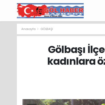
Anasayfa
GÖLBAŞI
Gölbaşı İlç
kadınlara öz