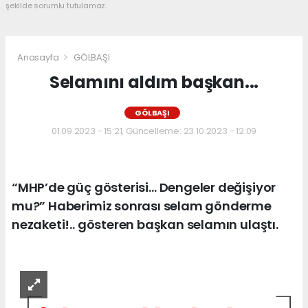
şekilde sorumlu tutulamaz.
Anasayfa
GÖLBAŞI
Selamını aldım başkan...
GÖLBAŞI
01.09.2023 - 15:21, Güncelleme: 23.10.2023 - 12:09
“MHP’de güç gösterisi… Dengeler değişiyor
mu?” Haberimiz sonrası selam gönderme
nezaketi!.. gösteren başkan selamın ulaştı.