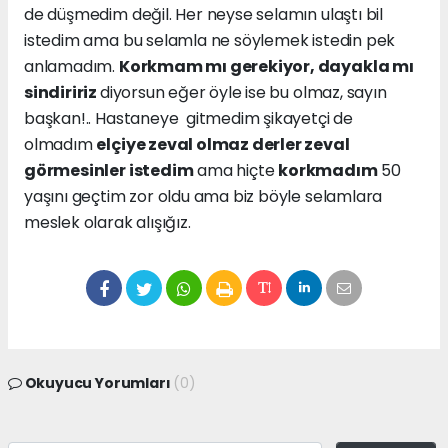
de düşmedim değil. Her neyse selamın ulaştı bil
istedim ama bu selamla ne söylemek istedin pek
anlamadım.
Korkmam mı gerekiyor, dayakla mı
sindiririz
diyorsun eğer öyle ise bu olmaz, sayın
başkan!.. Hastaneye gitmedim şikayetçi de
olmadım
elçiye zeval olmaz derler zeval
görmesinler istedim
ama hiçte
korkmadım
50
yaşını geçtim zor oldu ama biz böyle selamlara
meslek olarak alışığız.
Okuyucu Yorumları
(0)