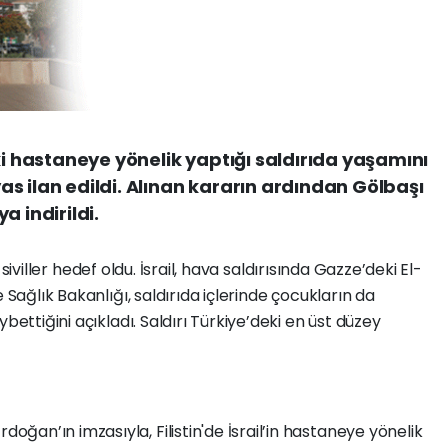
ki hastaneye yönelik yaptığı saldırıda yaşamını
 yas ilan edildi. Alınan kararın ardından Gölbaşı
a indirildi.
da siviller hedef oldu. İsrail, hava saldırısında Gazze’deki El-
 Sağlık Bakanlığı, saldırıda içlerinde çocukların da
bettiğini açıkladı. Saldırı Türkiye’deki en üst düzey
an’ın imzasıyla, Filistin'de İsrail’in hastaneye yönelik