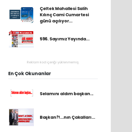
Çeltek Mahallesi Salih
Kılınç Cami Cumartesi
günü açılıyor...
596. Sayımız Yayında...
Reklam kod içeriği yüklenmemiş.
En Çok Okunanlar
Selamını aldım başkan...
Başkan?!...nın Çakalları...