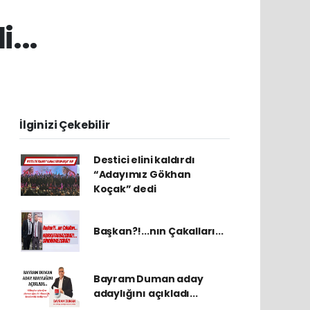
...
İlginizi Çekebilir
Destici elini kaldırdı
“Adayımız Gökhan
Koçak” dedi
Başkan?!...nın Çakalları...
Bayram Duman aday
adaylığını açıkladı...