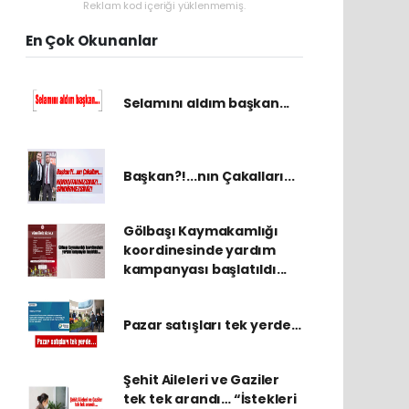
Reklam kod içeriği yüklenmemiş.
En Çok Okunanlar
Selamını aldım başkan...
Başkan?!...nın Çakalları...
Gölbaşı Kaymakamlığı
koordinesinde yardım
kampanyası başlatıldı...
Pazar satışları tek yerde…
Şehit Aileleri ve Gaziler
tek tek arandı… “İstekleri