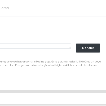
ücreti
Gönder
lunuyor ve golhaber.com.tr sitesine yaptığınız yorumunuzla ilgili doğrudan veya
nuz. Yazılan tüm yorumlardan site yönetimi hiçbir şekilde sorumlu tutulamaz.