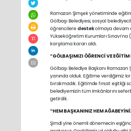
Ramazan Şimşek yönetiminde eğitime 
Gölbaşı Belediyesi, sosyal belediyeci
öğrencilere
destek
olmaya devam edi
Yükseköğretim Kurumları Sınavı’na 
karşılama kararı aldı.
“GÖLBAŞIMIZI ÖĞRENCİ VE EĞİTİM 
Gölbaşı Belediye Başkanı Ramazan Şim
yanında olduk. Eğitime verdiğimiz kırt
bırakmadık. Eğitimde fırsat eşitliği s
belediyemizin tüm imkânlarını seferb
getirdik.
“HEM BAŞKANINIZ HEM AĞABEYİNİ
Şimdi yine önemli dönemecin eşiğind
geçiyoruz. Geçtiğimiz yıl olduğu gibi 