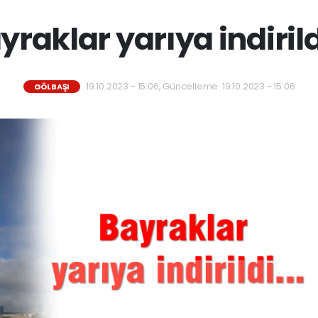
yraklar yarıya indirildi
19.10.2023 - 15:06, Güncelleme: 19.10.2023 - 15:06
GÖLBAŞI