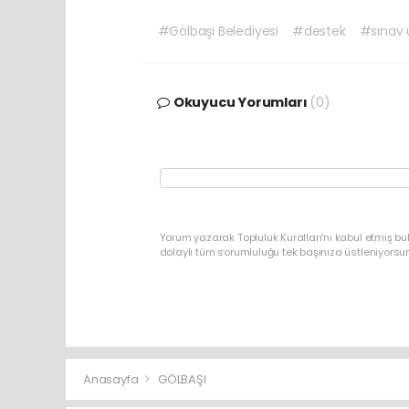
#Gölbaşı Belediyesi
#destek
#sınav 
Okuyucu Yorumları
(0)
Yorum yazarak Topluluk Kuralları’nı kabul etmiş bu
dolaylı tüm sorumluluğu tek başınıza üstleniyorsu
Anasayfa
GÖLBAŞI