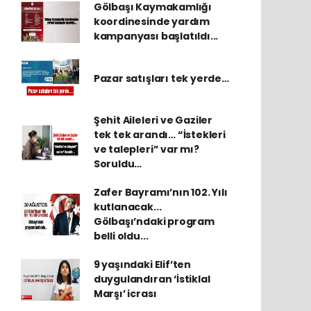
Gölbaşı Kaymakamlığı
koordinesinde yardım
kampanyası başlatıldı...
Pazar satışları tek yerde…
Şehit Aileleri ve Gaziler
tek tek arandı… “İstekleri
ve talepleri” var mı?
Soruldu…
Zafer Bayramı’nın 102. Yılı
kutlanacak...
Gölbaşı’ndaki program
belli oldu...
9 yaşındaki Elif’ten
duygulandıran ‘İstiklal
Marşı’ icrası