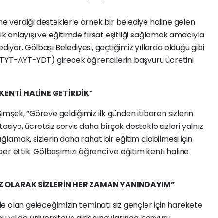
verdiği desteklerle örnek bir belediye haline gelen
lik anlayışı ve eğitimde fırsat eşitliği sağlamak amacıyla
yor. Gölbaşı Belediyesi, geçtiğimiz yıllarda olduğu gibi
(TYT-AYT-YDT) girecek öğrencilerin başvuru ücretini
KENTİ HALİNE GETİRDİK”
şek, “Göreve geldiğimiz ilk günden itibaren sizlerin
asiye, ücretsiz servis daha birçok destekle sizleri yalnız
ağlamak, sizlerin daha rahat bir eğitim alabilmesi için
er ettik. Gölbaşımızı öğrenci ve eğitim kenti haline
Z OLARAK SİZLERİN HER ZAMAN YANINDAYIM”
e olan geleceğimizin teminatı siz gençler için harekete
bu yıl da üniversiteye giriş sınavlarında başvuru