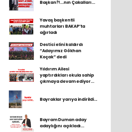
Başkan?!...nın Çakalları...
Yavaş başkentli
muhtarları BAKAP’ta
ağırladı
Destici elini kaldırdı
“Adayımız Gökhan
Koçak” dedi
Yıldırım Ailesi
yaptırdıkları okula sahip
çıkmaya devam ediyor...
Bayraklar yarıya indirildi...
Bayram Duman aday
adaylığını açıkladı...