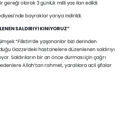
r gereği olarak 3 günlük milli yas ilan edildi.
iyesi’nde bayraklar yarıya indirildi.
ENEN SALDIRIYI KINIYORUZ”
mşek “Filistin’de yaşananlar bizi derinden
duğu Gazze’deki hastanelere düzenlenen saldırıyı
yor. Saldırıların bir an önce durması için çağrı
edenlere Allah’tan rahmet, yaralılara acil şifalar