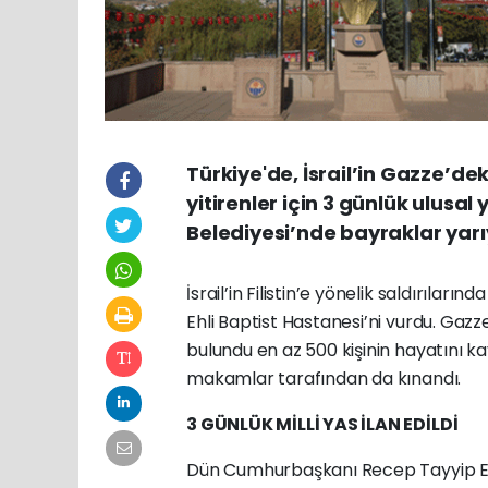
Türkiye'de, İsrail’in Gazze’de
yitirenler için 3 günlük ulusal
Belediyesi’nde bayraklar yarıy
İsrail’in Filistin’e yönelik saldırıların
Ehli Baptist Hastanesi’ni vurdu. Gazze
bulundu en az 500 kişinin hayatını kay
makamlar tarafından da kınandı.
3 GÜNLÜK MİLLİ YAS İLAN EDİLDİ
Dün Cumhurbaşkanı Recep Tayyip Erdoğ