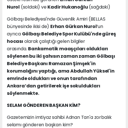
Nurol
(soldaki) ve
Kadir Hukanoğlu
(sağdaki)
Gölbaşı Belediyesi'nde Güvenlik Amiri (BELLAS
bünyesinde ikisi de)
Erhan Gürkan Nurol
’un
ayrıca
Gölbaşı Belediye Spor Kulübü'nde güreş
hocası
olarak çalıştığı gelen bilgiler
arasında.
Bankamatik maaşçıları oldukları
söylenen bu iki şahısın zaman zaman Gölbaşı
Belediye Başkanı Ramazan Şimşek'in
korumalığını yaptığı, ama Abdullah Yüksel'in
emrinde oldukları ve onun tarafından
Ankara’dan getirilerek işe sokuldukları
söylenmekte.
SELAM GÖNDEREN BAŞKAN KİM?
Gazetemizin imtiyaz sahibi Adnan Tan'a zorbalık
selamı gönderen başkan kim?