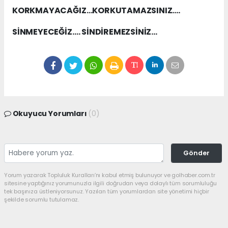
KORKMAYACAĞIZ…KORKUTAMAZSINIZ….
SİNMEYECEĞİZ…. SİNDİREMEZSİNİZ…
Okuyucu Yorumları
(0)
Gönder
Yorum yazarak Topluluk Kuralları’nı kabul etmiş bulunuyor ve golhaber.com.tr
sitesine yaptığınız yorumunuzla ilgili doğrudan veya dolaylı tüm sorumluluğu
tek başınıza üstleniyorsunuz. Yazılan tüm yorumlardan site yönetimi hiçbir
şekilde sorumlu tutulamaz.