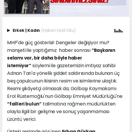
Erkek
|
Kadın
(Haberi Sesli Oku)
MHP'de güç gösterisi! Dengeler değişiyor mu?
manşeti ile yaptığımız haber sonrası
“Başkanın
selamı var, bir daha böyle haber
söylemi ile gazetemizin imtiyaz sahibi
istemiyor”
Adnan Tan'a yönelik şiddet saldırısında bulunan üç
beş çapulcunun ikisinin resim ve isimlerine ulaştık.
Resmi şikâyetçi olmasak da; Gölbaşı Kaymakamı
Erol Rüstemoğlu'nun Gölbaşı Emniyet Müdürlüğü'ne
talimatına rağmen müdürlükten
“failleri bulun”
olayla ilgili bir gelişme ve sonuç yaşanmaması
üzüntü verici.
Üsteki resimde görünen
Erhan Gürkan