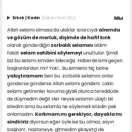
Erkek
|
Kadın
(Haberi Sesli Oku)
Allah selamı olmasa da ulaklar ısrarcıydı
alnımda
ve gözüm de morluk, dişimde de hafif kırık
olarak gönderdiğin
zorbalık selamını
aldım
fakat
selam sahibini söylemeyi
unuttular. Şimdi
biz bu selamı kimden bileceğiz. Haberde ismi geçen
başkanlardan mı? Yok!... Bu isimlerin hiç birine
yakıştıramam
ben bu zorbalık selamını onlar
gönderse gönderse Allah selamı gönderir. Lakin
selamı getirenler koruma giysili olunca tereddüde
de düşmedim değil. Her neyse selamın ulaştı bil
istedim ama bu selamla ne söylemek istedin pek
anlamadım.
Korkmam mı gerekiyor, dayakla mı
sindiririz
diyorsun eğer öyle ise bu olmaz, sayın
başkan!.. Hastaneye gitmedim şikayetçi de