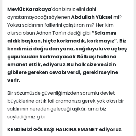
Mevlüt Karakaya
'dan izinsiz elini dahi
oynatamayacağı söylenen
Abdullah Yüksel
mi?
Yoksa saldırının faillerini çalıştıran mı? Her kim
olursa olsun Adnan Tan'ın dediği gibi
“Selamını
aldık başkan, hiçte korkmadık, korkmayız”.
Biz
kendimizi doğrudan yana, sağduyulu ve üç beş
çapulcudan korkmayacak Gölbaşı halkına
emanet ettik, ediyoruz. Bu halk size ve sizin
gibilere gereken cevabı verdi, gerekirse yine
verir.
Bir sözümüzde güvenliğimizden sorumlu devlet
büyüklerine artık fail aramanıza gerek yok olası bir
saldırının nereden geleceği aşikâr, ama biz
söylediğimiz gibi
KENDİMİZİ GÖLBAŞI HALKINA EMANET ediyoruz.