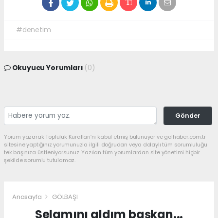
#denetim
Okuyucu Yorumları
(0)
Gönder
Yorum yazarak Topluluk Kuralları’nı kabul etmiş bulunuyor ve golhaber.com.tr
sitesine yaptığınız yorumunuzla ilgili doğrudan veya dolaylı tüm sorumluluğu
tek başınıza üstleniyorsunuz. Yazılan tüm yorumlardan site yönetimi hiçbir
şekilde sorumlu tutulamaz.
Anasayfa
GÖLBAŞI
Selamını aldım başkan...