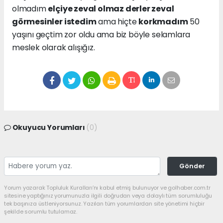
olmadım
elçiye zeval olmaz derler zeval
görmesinler istedim
ama hiçte
korkmadım
50
yaşını geçtim zor oldu ama biz böyle selamlara
meslek olarak alışığız.
Okuyucu Yorumları
(0)
Gönder
Yorum yazarak Topluluk Kuralları’nı kabul etmiş bulunuyor ve golhaber.com.tr
sitesine yaptığınız yorumunuzla ilgili doğrudan veya dolaylı tüm sorumluluğu
tek başınıza üstleniyorsunuz. Yazılan tüm yorumlardan site yönetimi hiçbir
şekilde sorumlu tutulamaz.