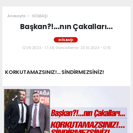
Anasayfa
GÖLBAŞI
Başkan?!...nın Çakalları...
GÖLBAŞI
12.09.2023 - 17:48, Güncelleme: 23.10.2023 - 12:10
KORKUTAMAZSINIZ!... SİNDİRMEZSİNİZ!