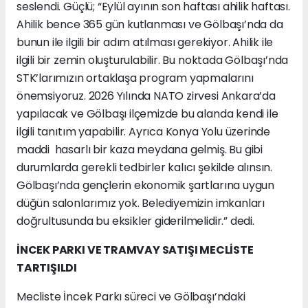
seslendi. Güçlü; “Eylül ayının son haftası ahilik haftası.
Ahilik bence 365 gün kutlanması ve Gölbaşı’nda da
bunun ile ilgili bir adım atılması gerekiyor. Ahilik ile
ilgili bir zemin oluşturulabilir. Bu noktada Gölbaşı’nda
STK’larımızın ortaklaşa program yapmalarını
önemsiyoruz. 2026 Yılında NATO zirvesi Ankara’da
yapılacak ve Gölbaşı ilçemizde bu alanda kendi ile
ilgili tanıtım yapabilir. Ayrıca Konya Yolu üzerinde
maddi hasarlı bir kaza meydana gelmiş. Bu gibi
durumlarda gerekli tedbirler kalıcı şekilde alınsın.
Gölbaşı’nda gençlerin ekonomik şartlarına uygun
düğün salonlarımız yok. Belediyemizin imkanları
doğrultusunda bu eksikler giderilmelidir.” dedi.
İNCEK PARKI VE TRAMVAY SATIŞI MECLİSTE
TARTIŞILDI
Mecliste İncek Parkı süreci ve Gölbaşı’ndaki