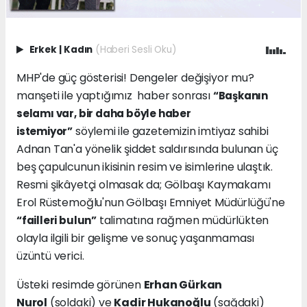
Erkek
|
Kadın
(Haberi Sesli Oku)
MHP'de güç gösterisi! Dengeler değişiyor mu?
manşeti ile yaptığımız haber sonrası
“Başkanın
selamı var, bir daha böyle haber
söylemi ile gazetemizin imtiyaz sahibi
istemiyor”
Adnan Tan'a yönelik şiddet saldırısında bulunan üç
beş çapulcunun ikisinin resim ve isimlerine ulaştık.
Resmi şikâyetçi olmasak da; Gölbaşı Kaymakamı
Erol Rüstemoğlu'nun Gölbaşı Emniyet Müdürlüğü'ne
talimatına rağmen müdürlükten
“failleri bulun”
olayla ilgili bir gelişme ve sonuç yaşanmaması
üzüntü verici.
Üsteki resimde görünen
Erhan Gürkan
Nurol
(soldaki) ve
Kadir Hukanoğlu
(sağdaki)