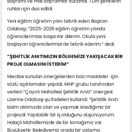
Bayramı ve milli bayramlar kutlandı. Tüm şehitlerin
ruhları için dua edildi.
Yeni eğitim öğretim yılını tebrik eden Başkan
Odabaşı; “2025-2026 eğitim öğretim yılında
öğrencilerimize başarılar dilerim. Okula yeni
başlayan öğrencilerimizi de tebrik ederim.” dedi.
“ŞEHİTLİK ANITIMIZIN BÖLGEMİZE YAKIŞACAK BİR
PROJE OLMASINI İSTERİM”
Meclise sunulan önergelerden bazı maddeler için
sözlü açıklamalar yapıldı. MHP grubu tarafından
verilen “Çayırlı Mahallesi Şehitlik Anıtı” önergesi
üzerine Odabaşı şu ifadeleri kullandı: “Şehitlik Anıtı
bizim aklımızda olan ve yapmak istediğimiz bir
projeydi. Yapılabilir bir iş olduğunu düşünüyorum.
Halaçlı Mahallemizde de bir konağımız var.
Büyükşehir Belediyemiz orada bir çalışma