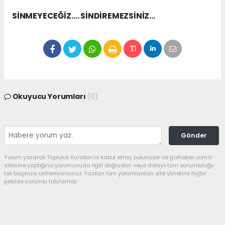
SİNMEYECEĞİZ…. SİNDİREMEZSİNİZ…
Okuyucu Yorumları
(0)
Gönder
Yorum yazarak Topluluk Kuralları’nı kabul etmiş bulunuyor ve golhaber.com.tr
sitesine yaptığınız yorumunuzla ilgili doğrudan veya dolaylı tüm sorumluluğu
tek başınıza üstleniyorsunuz. Yazılan tüm yorumlardan site yönetimi hiçbir
şekilde sorumlu tutulamaz.