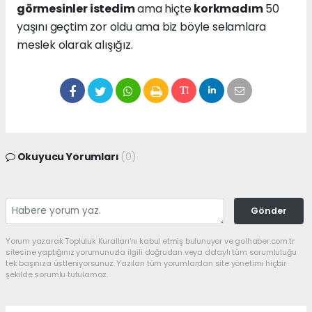
görmesinler istedim
ama hiçte
korkmadım
50
yaşını geçtim zor oldu ama biz böyle selamlara
meslek olarak alışığız.
Okuyucu Yorumları
(0)
Gönder
Yorum yazarak Topluluk Kuralları’nı kabul etmiş bulunuyor ve golhaber.com.tr
sitesine yaptığınız yorumunuzla ilgili doğrudan veya dolaylı tüm sorumluluğu
tek başınıza üstleniyorsunuz. Yazılan tüm yorumlardan site yönetimi hiçbir
şekilde sorumlu tutulamaz.