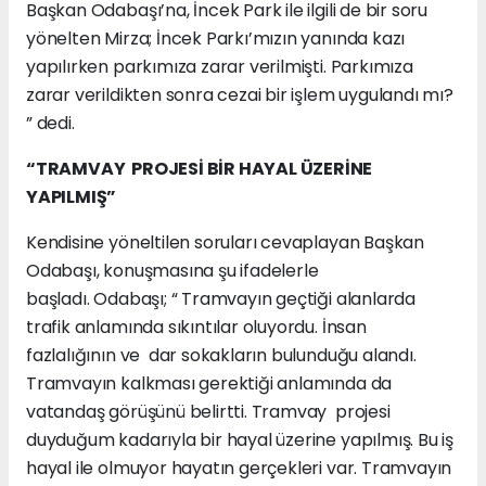
Başkan Odabaşı’na, İncek Park ile ilgili de bir soru
yönelten Mirza; İncek Parkı’mızın yanında kazı
yapılırken parkımıza zarar verilmişti. Parkımıza
zarar verildikten sonra cezai bir işlem uygulandı mı?
” dedi.
“TRAMVAY PROJESİ BİR HAYAL ÜZERİNE
YAPILMIŞ”
Kendisine yöneltilen soruları cevaplayan Başkan
Odabaşı, konuşmasına şu ifadelerle
başladı.
Odabaşı; “ Tramvayın geçtiği alanlarda
trafik anlamında sıkıntılar oluyordu. İnsan
fazlalığının ve dar sokakların bulunduğu alandı.
Tramvayın kalkması gerektiği anlamında da
vatandaş görüşünü belirtti. Tramvay projesi
duyduğum kadarıyla bir hayal üzerine yapılmış. Bu iş
hayal ile olmuyor hayatın gerçekleri var. Tramvayın