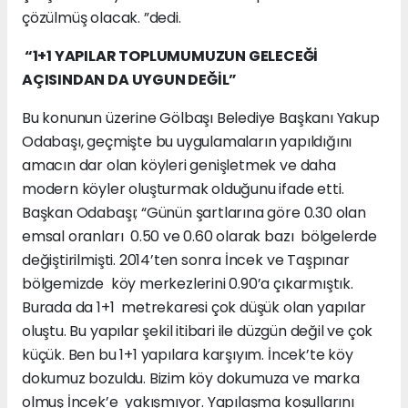
çözülmüş olacak. ”dedi.
“1+1 YAPILAR TOPLUMUMUZUN GELECEĞİ
AÇISINDAN DA UYGUN DEĞİL”
Bu konunun üzerine Gölbaşı Belediye Başkanı Yakup
Odabaşı, geçmişte bu uygulamaların yapıldığını
amacın dar olan köyleri genişletmek ve daha
modern köyler oluşturmak olduğunu ifade etti.
Başkan Odabaşı; “Günün şartlarına göre 0.30 olan
emsal oranları 0.50 ve 0.60 olarak bazı bölgelerde
değiştirilmişti. 2014’ten sonra İncek ve Taşpınar
bölgemizde köy merkezlerini 0.90’a çıkarmıştık.
Burada da 1+1 metrekaresi çok düşük olan yapılar
oluştu. Bu yapılar şekil itibari ile düzgün değil ve çok
küçük. Ben bu 1+1 yapılara karşıyım. İncek’te köy
dokumuz bozuldu. Bizim köy dokumuza ve marka
olmuş İncek’e yakışmıyor. Yapılaşma koşullarını