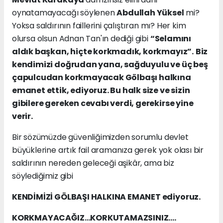
oynatamayacağı söylenen
Abdullah Yüksel
mi?
Yoksa saldırının faillerini çalıştıran mı? Her kim
olursa olsun Adnan Tan'ın dediği gibi
“Selamını
aldık başkan, hiçte korkmadık, korkmayız”.
Biz
kendimizi doğrudan yana, sağduyulu ve üç beş
çapulcudan korkmayacak Gölbaşı halkına
emanet ettik, ediyoruz. Bu halk size ve sizin
gibilere gereken cevabı verdi, gerekirse yine
verir.
Bir sözümüzde güvenliğimizden sorumlu devlet
büyüklerine artık fail aramanıza gerek yok olası bir
saldırının nereden geleceği aşikâr, ama biz
söylediğimiz gibi
KENDİMİZİ GÖLBAŞI HALKINA EMANET ediyoruz.
KORKMAYACAĞIZ…KORKUTAMAZSINIZ….