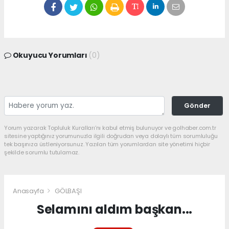
Okuyucu Yorumları
(0)
Gönder
Yorum yazarak Topluluk Kuralları’nı kabul etmiş bulunuyor ve golhaber.com.tr
sitesine yaptığınız yorumunuzla ilgili doğrudan veya dolaylı tüm sorumluluğu
tek başınıza üstleniyorsunuz. Yazılan tüm yorumlardan site yönetimi hiçbir
şekilde sorumlu tutulamaz.
Anasayfa
GÖLBAŞI
Selamını aldım başkan...