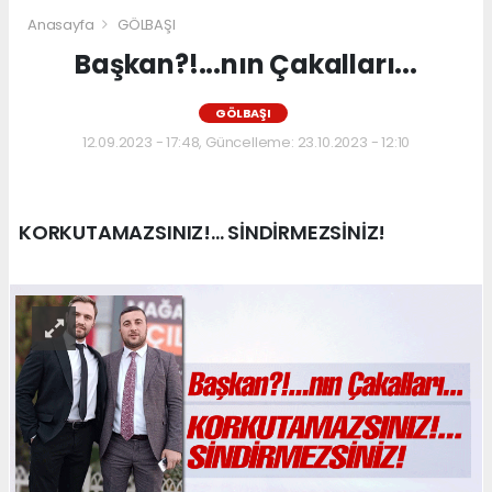
Anasayfa
GÖLBAŞI
Başkan?!...nın Çakalları...
GÖLBAŞI
12.09.2023 - 17:48, Güncelleme: 23.10.2023 - 12:10
KORKUTAMAZSINIZ!... SİNDİRMEZSİNİZ!