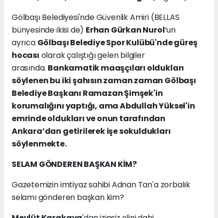
Gölbaşı Belediyesi'nde Güvenlik Amiri (BELLAS
bünyesinde ikisi de)
Erhan Gürkan Nurol
’un
ayrıca
Gölbaşı Belediye Spor Kulübü'nde güreş
hocası
olarak çalıştığı gelen bilgiler
arasında.
Bankamatik maaşçıları oldukları
söylenen bu iki şahısın zaman zaman Gölbaşı
Belediye Başkanı Ramazan Şimşek'in
korumalığını yaptığı, ama Abdullah Yüksel'in
emrinde oldukları ve onun tarafından
Ankara’dan getirilerek işe sokuldukları
söylenmekte.
SELAM GÖNDEREN BAŞKAN KİM?
Gazetemizin imtiyaz sahibi Adnan Tan'a zorbalık
selamı gönderen başkan kim?
Mevlüt Karakaya
'dan izinsiz elini dahi