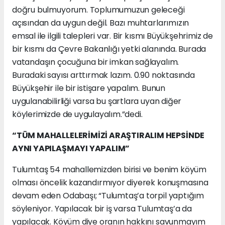
doğru bulmuyorum. Toplumumuzun geleceği
açısından da uygun değil. Bazı muhtarlarımızın
emsal ile ilgili talepleri var. Bir kısmı Büyükşehrimiz de
bir kısmı da Çevre Bakanlığı yetki alanında. Burada
vatandaşın çocuğuna bir imkan sağlayalım.
Buradaki sayısı arttırmak lazım. 0.90 noktasında
Büyükşehir ile bir istişare yapalım. Bunun
uygulanabilirliği varsa bu şartlara uyan diğer
köylerimizde de uygulayalım.”dedi.
“TÜM MAHALLELERİMİZİ ARAŞTIRALIM HEPSİNDE
AYNI YAPILAŞMAYI YAPALIM”
Tulumtaş 54 mahallemizden birisi ve benim köyüm
olması öncelik kazandırmıyor diyerek konuşmasına
devam eden Odabaşı; “Tulumtaş’a torpil yaptığım
söyleniyor. Yapılacak bir iş varsa Tulumtaş’a da
yapılacak. Köyüm diye oranın hakkını savunmayım