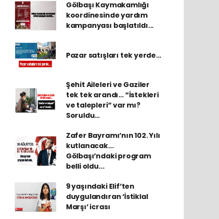
Gölbaşı Kaymakamlığı
koordinesinde yardım
kampanyası başlatıldı...
Pazar satışları tek yerde…
Şehit Aileleri ve Gaziler
tek tek arandı… “İstekleri
ve talepleri” var mı?
Soruldu…
Zafer Bayramı’nın 102. Yılı
kutlanacak...
Gölbaşı’ndaki program
belli oldu...
9 yaşındaki Elif’ten
duygulandıran ‘İstiklal
Marşı’ icrası