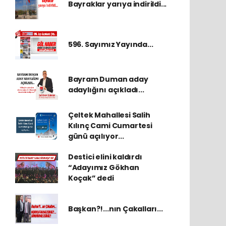
Bayraklar yarıya indirildi...
596. Sayımız Yayında...
Bayram Duman aday
adaylığını açıkladı...
Çeltek Mahallesi Salih
Kılınç Cami Cumartesi
günü açılıyor...
Destici elini kaldırdı
“Adayımız Gökhan
Koçak” dedi
Başkan?!...nın Çakalları...