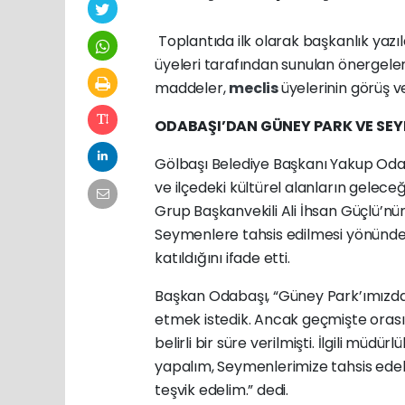
Toplantıda ilk olarak başkanlık yaz
üyeleri tarafından sunulan önergele
maddeler,
meclis
üyelerinin görüş v
ODABAŞI’DAN GÜNEY PARK VE SEY
Gölbaşı Belediye Başkanı Yakup Oda
ve ilçedeki kültürel alanların gelec
Grup Başkanvekili Ali İhsan Güçlü’nü
Seymenlere tahsis edilmesi yönündek
katıldığını ifade etti.
Başkan Odabaşı, “Güney Park’ımızda
etmek istedik. Ancak geçmişte ora
belirli bir süre verilmişti. İlgili müd
yapalım, Seymenlerimize tahsis edel
teşvik edelim.” dedi.