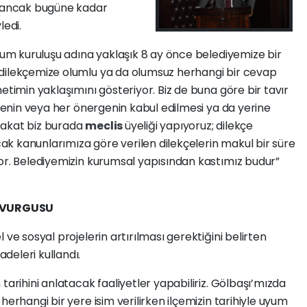
i ancak bugüne kadar
ledi.
plum kuruluşu adına yaklaşık 8 ay önce belediyemize bir
 dilekçemize olumlu ya da olumsuz herhangi bir cevap
etimin yaklaşımını gösteriyor. Biz de buna göre bir tavır
kçenin veya her önergenin kabul edilmesi ya da yerine
r fakat biz burada
meclis
üyeliği yapıyoruz; dilekçe
ncak kanunlarımıza göre verilen dilekçelerin makul bir süre
yor. Belediyemizin kurumsal yapısından kastımız budur”
 VURGUSU
 ve sosyal projelerin artırılması gerektiğini belirten
deleri kullandı.
tarihini anlatacak faaliyetler yapabiliriz. Gölbaşı’mızda
herhangi bir yere isim verilirken ilçemizin tarihiyle uyum