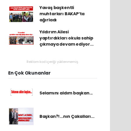
Yavaş başkentli
muhtarları BAKAP’ta
ağırladı
Yıldırım Ailesi
yaptırdıkları okula sahip
çıkmaya devam ediyor...
Reklam kod içeriği yüklenmemiş.
En Çok Okunanlar
Selamını aldım başkan...
Başkan?!...nın Çakalları...