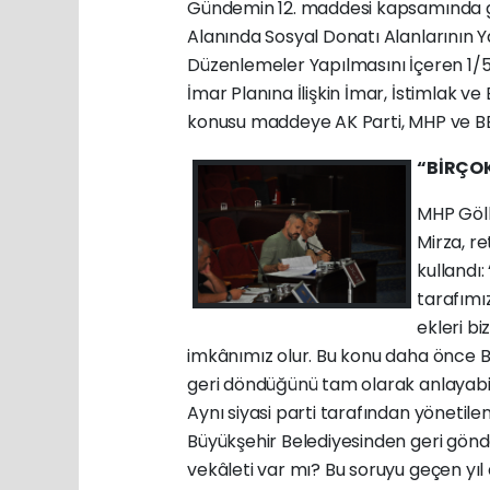
Gündemin 12. maddesi kapsamında gör
Alanında Sosyal Donatı Alanlarının Ya
Düzenlemeler Yapılmasını İçeren 1/5
İmar Planına İlişkin İmar, İstimlak 
konusu maddeye AK Parti, MHP ve BBP
“BİRÇO
MHP Göl
Mirza, re
kullandı:
tarafımı
ekleri bi
imkânımız olur. Bu konu daha önce 
geri döndüğünü tam olarak anlayabilm
Aynı siyasi parti tarafından yöneti
Büyükşehir Belediyesinden geri gönde
vekâleti var mı? Bu soruyu geçen yı