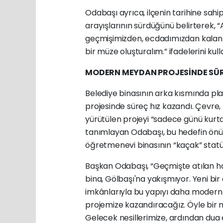
Odabaşı ayrıca, ilçenin tarihine sahi
arayışlarının sürdüğünü belirterek, 
geçmişimizden, ecdadımızdan kalan b
bir müze oluşturalım.” ifadelerini kull
MODERN MEYDAN PROJESİNDE SÜR
Belediye binasının arka kısmında pl
projesinde süreç hız kazandı. Çevre, Şe
yürütülen projeyi “sadece günü kurt
tanımlayan Odabaşı, bu hedefin önü
öğretmenevi binasının “kaçak” stat
Başkan Odabaşı, “Geçmişte atılan 
bina, Gölbaşı'na yakışmıyor. Yeni bir 
imkânlarıyla bu yapıyı daha modern b
projemize kazandıracağız. Öyle bir m
Gelecek nesillerimize, ardından dua e