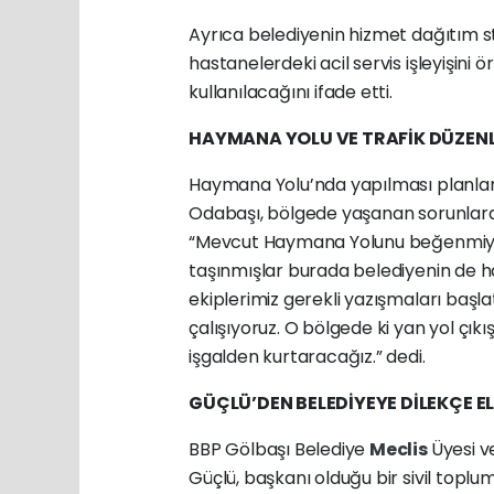
Ayrıca belediyenin hizmet dağıtım st
hastanelerdeki acil servis işleyişini 
kullanılacağını ifade etti.
HAYMANA YOLU VE TRAFİK DÜZEN
Haymana Yolu’nda yapılması planlan
Odabaşı, bölgede yaşanan sorunlara d
“Mevcut Haymana Yolunu beğenmiyo
taşınmışlar burada belediyenin de hat
ekiplerimiz gerekli yazışmaları başla
çalışıyoruz. O bölgede ki yan yol çı
işgalden kurtaracağız.” dedi.
GÜÇLÜ’DEN BELEDİYEYE DİLEKÇE EL
BBP Gölbaşı Belediye
Meclis
Üyesi v
Güçlü, başkanı olduğu bir sivil toplu