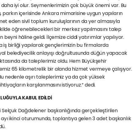
e daha iyi olur. Seymenlerimizin çok büyük önemi var. Bu
, parkın içerisinde Ankara mimarisine uygun yapıların
t eden sivil toplum kuruluşlarının da yer almasıyla
ekilde öğrenebilecekleri bir merkez yapılmasını talep
beyni hâline geldi. İlçemize ciddi yatırımlar yapılıyor.
iş birliği yapılarak gençlerimizin bu firmalarda
osyal belediyecilik anlayışı doğrultusunda düğün yapacak
ktasında da taleplerimiz oldu. Hem Büyükşehir
miz 65 kilometrelik bir alanda hizmet vermeye çalışıyor.
. Bu nedenle aşırı taleplerimiz ya da çok yüksek
htiyaçların karşılanmasını istiyoruz.” dedi.
KLUĞUYLA KABUL EDİLDİ
i Selçuk Dağdelener başkanlığında gerçekleştirilen
ayı ikinci oturumunda, toplantıya gelen 3 adet başkanlık
dü.