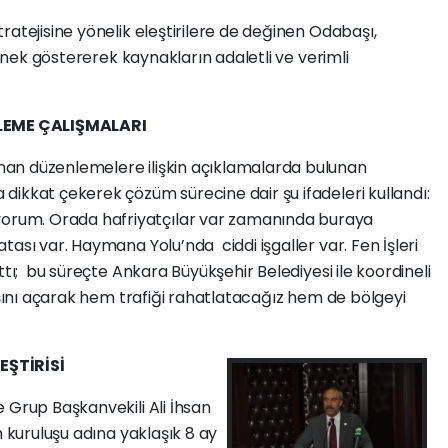
ratejisine yönelik eleştirilere de değinen Odabaşı,
örnek göstererek kaynakların adaletli ve verimli
LEME ÇALIŞMALARI
an düzenlemelere ilişkin açıklamalarda bulunan
ikkat çekerek çözüm sürecine dair şu ifadeleri kullandı:
rum. Orada hafriyatçılar var zamanında buraya
ası var. Haymana Yolu’nda ciddi işgaller var. Fen İşleri
ttı; bu süreçte Ankara Büyükşehir Belediyesi ile koordineli
kışını açarak hem trafiği rahatlatacağız hem de bölgeyi
EŞTİRİSİ
e Grup Başkanvekili Ali İhsan
m kuruluşu adına yaklaşık 8 ay