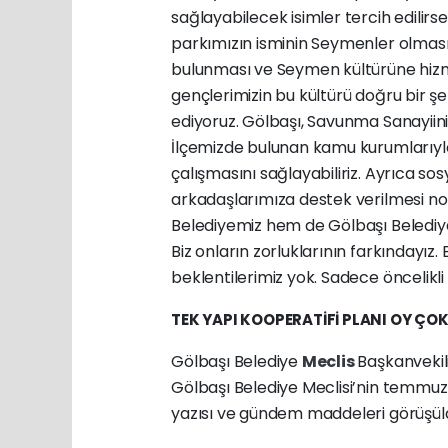
sağlayabilecek isimler tercih edilirs
parkımızın isminin Seymenler olması
bulunması ve Seymen kültürüne hizme
gençlerimizin bu kültürü doğru bir ş
ediyoruz. Gölbaşı, Savunma Sanayiinin 
İlçemizde bulunan kamu kurumlarıyla 
çalışmasını sağlayabiliriz. Ayrıca s
arkadaşlarımıza destek verilmesi no
Belediyemiz hem de Gölbaşı Belediye
Biz onların zorluklarının farkındayız
beklentilerimiz yok. Sadece öncelikli i
TEK YAPI KOOPERATİFİ PLANI OY ÇO
Gölbaşı Belediye
Meclis
Başkanvekil
Gölbaşı Belediye Meclisi’nin temmuz 
yazısı ve gündem maddeleri görüşül