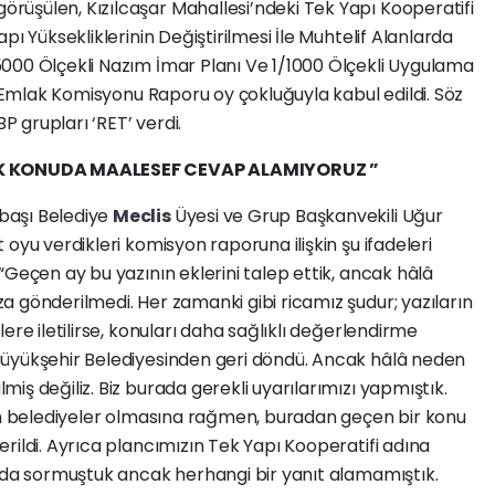
üşülen, Kızılcaşar Mahallesi’ndeki Tek Yapı Kooperatifi
pı Yüksekliklerinin Değiştirilmesi İle Muhtelif Alanlarda
000 Ölçekli Nazım İmar Planı Ve 1/1000 Ölçekli Uygulama
ve Emlak Komisyonu Raporu oy çokluğuyla kabul edildi. Söz
 grupları ‘RET’ verdi.
K KONUDA MAALESEF CEVAP ALAMIYORUZ ”
başı Belediye
Meclis
Üyesi ve Grup Başkanvekili Uğur
t oyu verdikleri komisyon raporuna ilişkin şu ifadeleri
 “Geçen ay bu yazının eklerini talep ettik, ancak hâlâ
za gönderilmedi. Her zamanki gibi ricamız şudur; yazıların
zlere iletilirse, konuları daha sağlıklı değerlendirme
Büyükşehir Belediyesinden geri döndü. Ancak hâlâ neden
iş değiliz. Biz burada gerekli uyarılarımızı yapmıştık.
len belediyeler olmasına rağmen, buradan geçen bir konu
rildi. Ayrıca plancımızın Tek Yapı Kooperatifi adına
l da sormuştuk ancak herhangi bir yanıt alamamıştık.