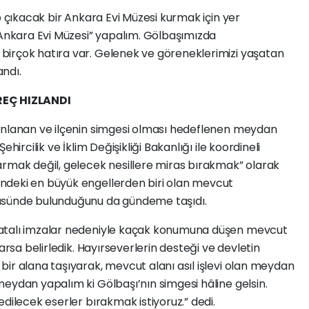
p çıkacak bir Ankara Evi Müzesi kurmak için yer
“Ankara Evi Müzesi” yapalım. Gölbaşımızda
irçok hatıra var. Gelenek ve göreneklerimizi yaşatan
andı.
EÇ HIZLANDI
anlanan ve ilçenin simgesi olması hedeflenen meydan
hircilik ve İklim Değişikliği Bakanlığı ile koordineli
armak değil, gelecek nesillere miras bırakmak” olarak
ndeki en büyük engellerden biri olan mevcut
üsünde bulunduğunu da gündeme taşıdı.
hatalı imzalar nedeniyle kaçak konumuna düşen mevcut
arsa belirledik. Hayırseverlerin desteği ve devletin
ir alana taşıyarak, mevcut alanı asıl işlevi olan meydan
eydan yapalım ki Gölbaşı’nın simgesi hâline gelsin.
dilecek eserler bırakmak istiyoruz.” dedi.