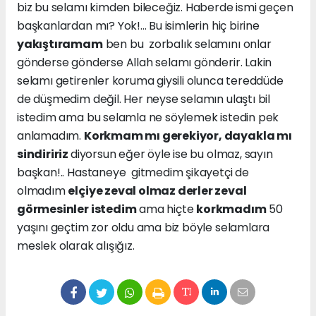
biz bu selamı kimden bileceğiz. Haberde ismi geçen
başkanlardan mı? Yok!... Bu isimlerin hiç birine
yakıştıramam
ben bu zorbalık selamını onlar
gönderse gönderse Allah selamı gönderir. Lakin
selamı getirenler koruma giysili olunca tereddüde
de düşmedim değil. Her neyse selamın ulaştı bil
istedim ama bu selamla ne söylemek istedin pek
anlamadım.
Korkmam mı gerekiyor, dayakla mı
sindiririz
diyorsun eğer öyle ise bu olmaz, sayın
başkan!.. Hastaneye gitmedim şikayetçi de
olmadım
elçiye zeval olmaz derler zeval
görmesinler istedim
ama hiçte
korkmadım
50
yaşını geçtim zor oldu ama biz böyle selamlara
meslek olarak alışığız.