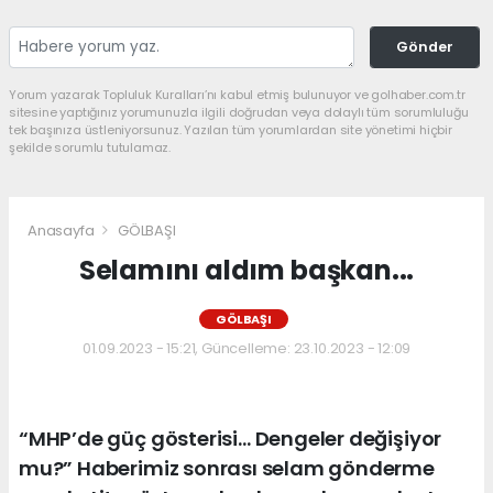
Gönder
Yorum yazarak Topluluk Kuralları’nı kabul etmiş bulunuyor ve golhaber.com.tr
sitesine yaptığınız yorumunuzla ilgili doğrudan veya dolaylı tüm sorumluluğu
tek başınıza üstleniyorsunuz. Yazılan tüm yorumlardan site yönetimi hiçbir
şekilde sorumlu tutulamaz.
Anasayfa
GÖLBAŞI
Selamını aldım başkan...
GÖLBAŞI
01.09.2023 - 15:21, Güncelleme: 23.10.2023 - 12:09
“MHP’de güç gösterisi… Dengeler değişiyor
mu?” Haberimiz sonrası selam gönderme