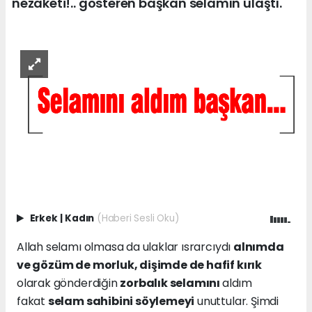
nezaketi!.. gösteren başkan selamın ulaştı.
Erkek
|
Kadın
(Haberi Sesli Oku)
Allah selamı olmasa da ulaklar ısrarcıydı
alnımda
ve gözüm de morluk, dişimde de hafif kırık
olarak gönderdiğin
zorbalık selamını
aldım
fakat
selam sahibini söylemeyi
unuttular. Şimdi