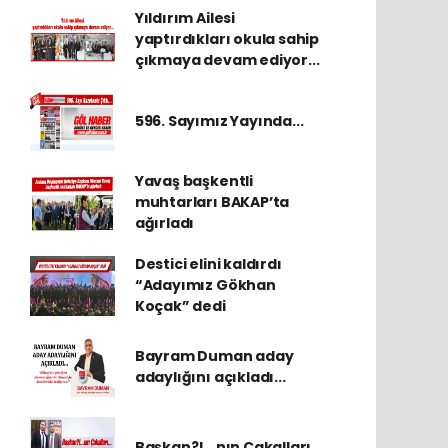
Yıldırım Ailesi
yaptırdıkları okula sahip
çıkmaya devam ediyor...
596. Sayımız Yayında...
Yavaş başkentli
muhtarları BAKAP’ta
ağırladı
Destici elini kaldırdı
“Adayımız Gökhan
Koçak” dedi
Bayram Duman aday
adaylığını açıkladı...
Başkan?!...nın Çakalları...