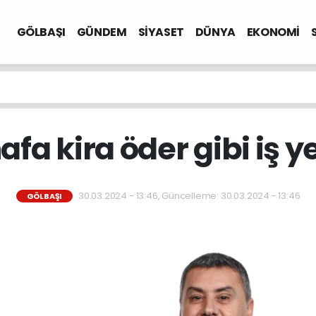
GÖLBAŞI
GÜNDEM
SİYASET
DÜNYA
EKONOMİ
afa kira öder gibi iş yer
30.03.2024 - 13:46, Güncelleme: 30.03.2024 - 13:46
GÖLBAŞI