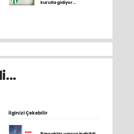
kurulla gidiyor…
...
İlginizi Çekebilir
Bayraklar yarıya indirildi...