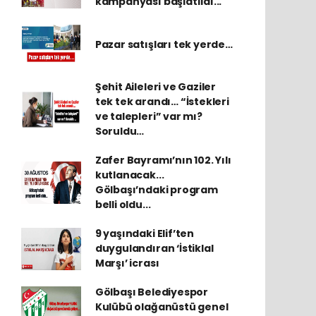
kampanyası başlatıldı...
Pazar satışları tek yerde…
Şehit Aileleri ve Gaziler
tek tek arandı… “İstekleri
ve talepleri” var mı?
Soruldu…
Zafer Bayramı’nın 102. Yılı
kutlanacak...
Gölbaşı’ndaki program
belli oldu...
9 yaşındaki Elif’ten
duygulandıran ‘İstiklal
Marşı’ icrası
Gölbaşı Belediyespor
Kulübü olağanüstü genel