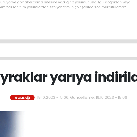
lunuyor ve golhaber.com.tr sitesine yaptığınız yorumunuzla ilgili doğrudan veya
nuz. Yazılan tüm yorumlardan site yönetimi hiçbir şekilde sorumlu tutulamaz.
yraklar yarıya indirildi
19.10.2023 - 15:06, Güncelleme: 19.10.2023 - 15:06
GÖLBAŞI