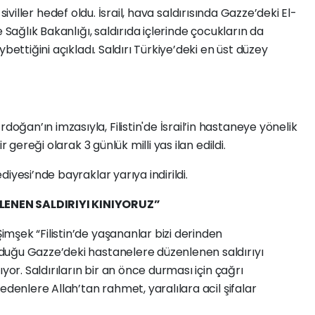
da siviller hedef oldu. İsrail, hava saldırısında Gazze’deki El-
 Sağlık Bakanlığı, saldırıda içlerinde çocukların da
bettiğini açıkladı. Saldırı Türkiye’deki en üst düzey
an’ın imzasıyla, Filistin'de İsrail’in hastaneye yönelik
r gereği olarak 3 günlük milli yas ilan edildi.
iyesi’nde bayraklar yarıya indirildi.
ENEN SALDIRIYI KINIYORUZ”
mşek “Filistin’de yaşananlar bizi derinden
duğu Gazze’deki hastanelere düzenlenen saldırıyı
yor. Saldırıların bir an önce durması için çağrı
edenlere Allah’tan rahmet, yaralılara acil şifalar