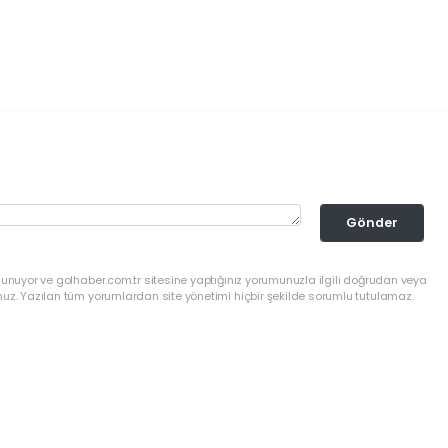
Gönder
lunuyor ve golhaber.com.tr sitesine yaptığınız yorumunuzla ilgili doğrudan veya
nuz. Yazılan tüm yorumlardan site yönetimi hiçbir şekilde sorumlu tutulamaz.