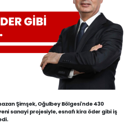
mazan Şimşek, Oğulbey Bölgesi'nde 430
i sanayi projesiyle, esnafı kira öder gibi iş
edi.