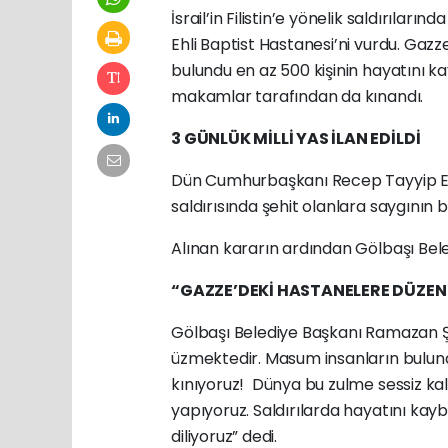
İsrail’in Filistin’e yönelik saldırıların
Ehli Baptist Hastanesi’ni vurdu. Gazze
bulundu en az 500 kişinin hayatını kay
makamlar tarafından da kınandı.
3 GÜNLÜK MİLLİ YAS İLAN EDİLDİ
Dün Cumhurbaşkanı Recep Tayyip Erdoğ
saldırısında şehit olanlara saygının bi
Alınan kararın ardından Gölbaşı Beled
“GAZZE’DEKİ HASTANELERE DÜZENL
Gölbaşı Belediye Başkanı Ramazan Şi
üzmektedir. Masum insanların bulun
kınıyoruz! Dünya bu zulme sessiz kalı
yapıyoruz. Saldırılarda hayatını kayb
diliyoruz” dedi.