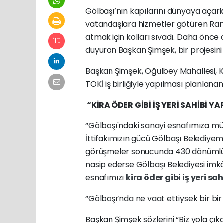
Gölbaşı’nın kapılarını dünyaya açarke
vatandaşlara hizmetler götüren Ra
atmak için kolları sıvadı. Daha önce d
duyuran Başkan Şimşek, bir projesini
Başkan Şimşek, Oğulbey Mahallesi, 
TOKİ iş birliğiyle yapılması planlana
“KİRA ÖDER GİBİ İŞ YERİ SAHİBİ Y
“Gölbaşı'ndaki sanayi esnafımıza mü
İttifakımızın gücü Gölbaşı Belediye
görüşmeler sonucunda 430 dönümlük a
nasip ederse Gölbaşı Belediyesi imkân
esnafımızı
kira öder gibi iş yeri sa
“Gölbaşı’nda ne vaat ettiysek bir bir 
Başkan Şimşek sözlerini “Biz yola çı