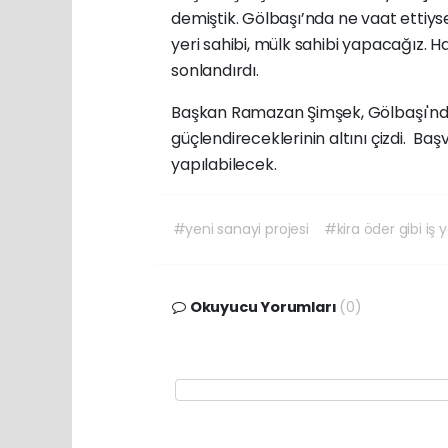
demiştik. Gölbaşı’nda ne vaat ettiysek 
yeri sahibi, mülk sahibi yapacağız. Ha
sonlandırdı.
Başkan Ramazan Şimşek, Gölbaşı'nda
güçlendireceklerinin altını çizdi. Ba
yapılabilecek.
#yeni sanayi projesi
#kira öder gibi iş y
Okuyucu Yorumları
(0)