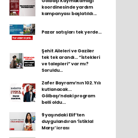
Gölbaşı Kaymakamlığı
koordinesinde yardım
kampanyası başlatıldı...
Pazar satışları tek yerde…
Şehit Aileleri ve Gaziler
tek tek arandı… “İstekleri
ve talepleri” var mı?
Soruldu…
Zafer Bayramı’nın 102. Yılı
kutlanacak...
Gölbaşı’ndaki program
belli oldu...
9 yaşındaki Elif’ten
duygulandıran ‘İstiklal
Marşı’ icrası