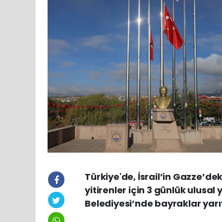
Türkiye'de, İsrail’in Gazze’de
yitirenler için 3 günlük ulusal
Belediyesi’nde bayraklar yarıy