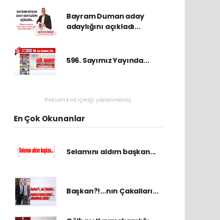
Bayram Duman aday
adaylığını açıkladı...
596. Sayımız Yayında...
Reklam kod içeriği yüklenmemiş.
En Çok Okunanlar
Selamını aldım başkan...
Başkan?!...nın Çakalları...