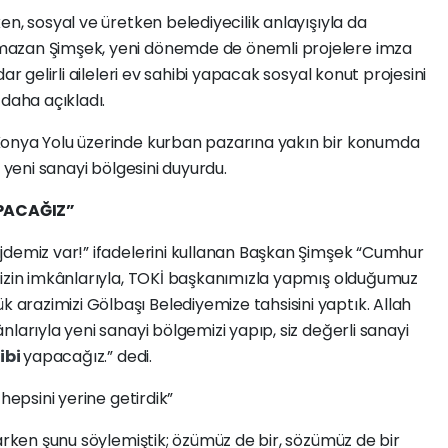
n, sosyal ve üretken belediyecilik anlayışıyla da
mazan Şimşek, yeni dönemde de önemli projelere imza
ar gelirli aileleri ev sahibi yapacak sosyal konut projesini
 daha açıkladı.
Konya Yolu üzerinde kurban pazarına yakın bir konumda
n yeni sanayi bölgesini duyurdu.
APACAĞIZ”
jdemiz var!” ifadelerini kullanan Başkan Şimşek “Cumhur
mizin imkânlarıyla, TOKİ başkanımızla yapmış olduğumuz
razimizi Gölbaşı Belediyemize tahsisini yaptık. Allah
larıyla yeni sanayi bölgemizi yapıp, siz değerli sanayi
hibi
yapacağız.” dedi.
hepsini yerine getirdik”
karken şunu söylemiştik; özümüz de bir, sözümüz de bir