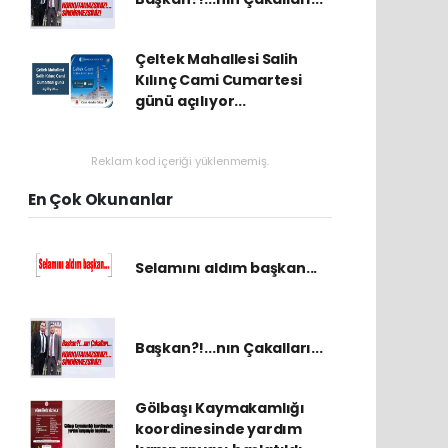
Çeltek Mahallesi Salih
Kılınç Cami Cumartesi
günü açılıyor...
Reklam kod içeriği yüklenmemiş.
En Çok Okunanlar
Selamını aldım başkan...
Başkan?!...nın Çakalları...
Gölbaşı Kaymakamlığı
koordinesinde yardım