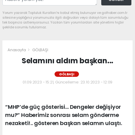
Yorum yazarak Topluluk Kuralları’nı kabul etmiş bulunuyor ve golhaber.com.tr
sitesine yaptığınız yorumunuzla ilgili doğrudan veya dolaylı tüm sorumluluğu
tek başınıza üstleniyorsunuz. Yazılan tüm yorumlardan site yönetimi hiçbir
şekilde sorumlu tutulamaz.
Anasayfa
GÖLBAŞI
Selamını aldım başkan...
GÖLBAŞI
01.09.2023 - 15:21, Güncelleme: 23.10.2023 - 12:09
“MHP’de güç gösterisi… Dengeler değişiyor
mu?” Haberimiz sonrası selam gönderme
nezaketi!.. gösteren başkan selamın ulaştı.