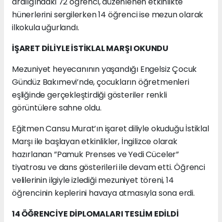
aralığındaki 72 öğrenci, düzenlenen etkinlikte
hünerlerini sergilerken 14 öğrenci ise mezun olarak
ilkokula uğurlandı.
İŞARET DİLİYLE İSTİKLAL MARŞI OKUNDU
Mezuniyet heyecanının yaşandığı Engelsiz Çocuk
Gündüz Bakımevi’nde, çocukların öğretmenleri
eşliğinde gerçekleştirdiği gösteriler renkli
görüntülere sahne oldu.
Eğitmen Cansu Murat’ın işaret diliyle okuduğu İstiklal
Marşı ile başlayan etkinlikler, İngilizce olarak
hazırlanan ”Pamuk Prenses ve Yedi Cüceler”
tiyatrosu ve dans gösterileri ile devam etti. Öğrenci
velilerinin ilgiyle izlediği mezuniyet töreni, 14
öğrencinin keplerini havaya atmasıyla sona erdi.
14 ÖĞRENCİYE DİPLOMALARI TESLİM EDİLDİ