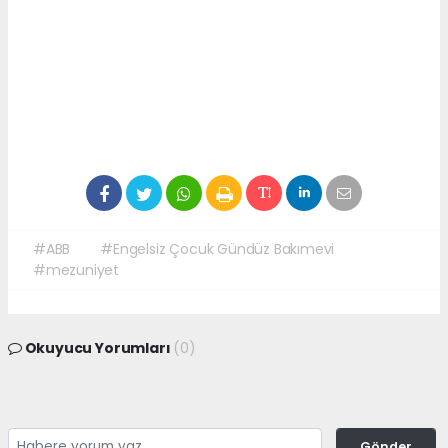
#ABB
#Engelsiz Çocuk Gündüz Bakımevi
#mezuniyet
Okuyucu Yorumları
(0)
Gönder