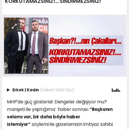
KORKUTAMAZSINIZ!... SİNDİRMEZSİNİZ!
Erkek
|
Kadın
(Haberi Sesli Oku)
MHP'de güç gösterisi! Dengeler değişiyor mu?
manşeti ile yaptığımız haber sonrası
“Başkanın
selamı var, bir daha böyle haber
söylemi ile gazetemizin imtiyaz sahibi
istemiyor”