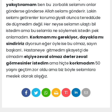
yakıştıramam
ben bu zorbalık selamını onlar
gönderse gönderse Allah selamı gönderir. Lakin
selamı getirenler koruma giysili olunca tereddüde
de düşmedim değil. Her neyse selamın ulaştı bil
istedim ama bu selamla ne söylemek istedin pek
anlamadım.
Korkmam mı gerekiyor, dayakla mı
sindiririz
diyorsun eğer öyle ise bu olmaz, sayın
başkan!.. Hastaneye gitmedim şikayetçi de
olmadım
elçiye zeval olmaz derler zeval
görmesinler istedim
ama hiçte
korkmadım
50
yaşını geçtim zor oldu ama biz böyle selamlara
meslek olarak alışığız.