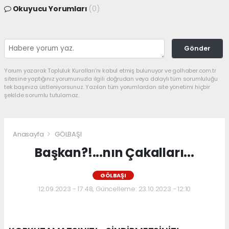
Okuyucu Yorumları
(0)
Gönder
Yorum yazarak Topluluk Kuralları’nı kabul etmiş bulunuyor ve golhaber.com.tr
sitesine yaptığınız yorumunuzla ilgili doğrudan veya dolaylı tüm sorumluluğu
tek başınıza üstleniyorsunuz. Yazılan tüm yorumlardan site yönetimi hiçbir
şekilde sorumlu tutulamaz.
Anasayfa
GÖLBAŞI
Başkan?!...nın Çakalları...
GÖLBAŞI
12.09.2023 - 17:48, Güncelleme: 23.10.2023 - 12:10