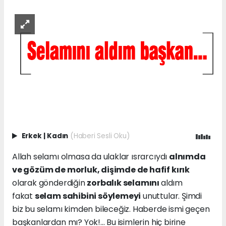
Erkek
|
Kadın
(Haberi Sesli Oku)
Allah selamı olmasa da ulaklar ısrarcıydı
alnımda
ve gözüm de morluk, dişimde de hafif kırık
olarak gönderdiğin
zorbalık selamını
aldım
fakat
selam sahibini söylemeyi
unuttular. Şimdi
biz bu selamı kimden bileceğiz. Haberde ismi geçen
başkanlardan mı? Yok!... Bu isimlerin hiç birine