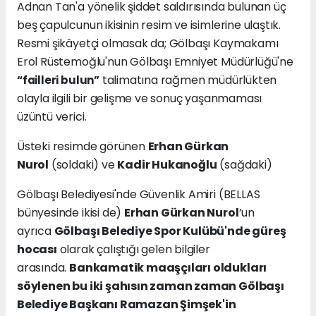
Adnan Tan'a yönelik şiddet saldırısında bulunan üç
beş çapulcunun ikisinin resim ve isimlerine ulaştık.
Resmi şikâyetçi olmasak da; Gölbaşı Kaymakamı
Erol Rüstemoğlu'nun Gölbaşı Emniyet Müdürlüğü'ne
talimatına rağmen müdürlükten
“failleri bulun”
olayla ilgili bir gelişme ve sonuç yaşanmaması
üzüntü verici.
Üsteki resimde görünen
Erhan Gürkan
Nurol
(soldaki) ve
Kadir Hukanoğlu
(sağdaki)
Gölbaşı Belediyesi'nde Güvenlik Amiri (BELLAS
bünyesinde ikisi de)
Erhan Gürkan Nurol
’un
ayrıca
Gölbaşı Belediye Spor Kulübü'nde güreş
hocası
olarak çalıştığı gelen bilgiler
arasında.
Bankamatik maaşçıları oldukları
söylenen bu iki şahısın zaman zaman Gölbaşı
Belediye Başkanı Ramazan Şimşek'in