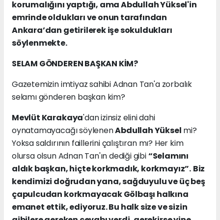
korumalığını yaptığı, ama Abdullah Yüksel'in
emrinde oldukları ve onun tarafından
Ankara’dan getirilerek işe sokuldukları
söylenmekte.
SELAM GÖNDEREN BAŞKAN KİM?
Gazetemizin imtiyaz sahibi Adnan Tan'a zorbalık
selamı gönderen başkan kim?
Mevlüt Karakaya
'dan izinsiz elini dahi
oynatamayacağı söylenen
Abdullah Yüksel
mi?
Yoksa saldırının faillerini çalıştıran mı? Her kim
olursa olsun Adnan Tan'ın dediği gibi
“Selamını
aldık başkan, hiçte korkmadık, korkmayız”.
Biz
kendimizi doğrudan yana, sağduyulu ve üç beş
çapulcudan korkmayacak Gölbaşı halkına
emanet ettik, ediyoruz. Bu halk size ve sizin
gibilere gereken cevabı verdi, gerekirse yine