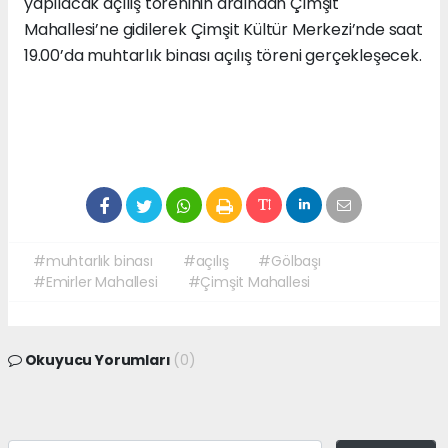
yapılacak açılış töreninin ardından Çimşit
Mahallesi’ne gidilerek Çimşit Kültür Merkezi’nde saat
19.00’da muhtarlık binası açılış töreni gerçekleşecek.
#muhtarlık binası
#açılış
#Gölbaşı
#Emirler Mahallesi
#Çimşit Mahallesi
Okuyucu Yorumları
(0)