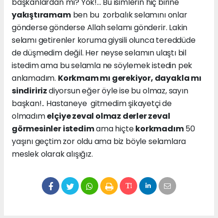
başkanlardan mı? Yok!... Bu isimlerin hiç birine
yakıştıramam
ben bu zorbalık selamını onlar
gönderse gönderse Allah selamı gönderir. Lakin
selamı getirenler koruma giysili olunca tereddüde
de düşmedim değil. Her neyse selamın ulaştı bil
istedim ama bu selamla ne söylemek istedin pek
anlamadım.
Korkmam mı gerekiyor, dayakla mı
sindiririz
diyorsun eğer öyle ise bu olmaz, sayın
başkan!.. Hastaneye gitmedim şikayetçi de
olmadım
elçiye zeval olmaz derler zeval
görmesinler istedim
ama hiçte
korkmadım
50
yaşını geçtim zor oldu ama biz böyle selamlara
meslek olarak alışığız.