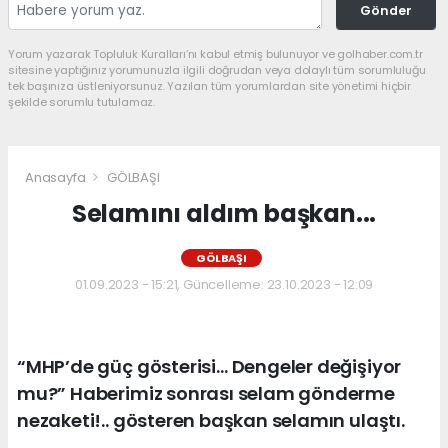
Gönder
Yorum yazarak Topluluk Kuralları’nı kabul etmiş bulunuyor ve golhaber.com.tr
sitesine yaptığınız yorumunuzla ilgili doğrudan veya dolaylı tüm sorumluluğu
tek başınıza üstleniyorsunuz. Yazılan tüm yorumlardan site yönetimi hiçbir
şekilde sorumlu tutulamaz.
Anasayfa
GÖLBAŞI
Selamını aldım başkan...
GÖLBAŞI
01.09.2023 - 15:21, Güncelleme: 23.10.2023 - 12:09
“MHP’de güç gösterisi… Dengeler değişiyor
mu?” Haberimiz sonrası selam gönderme
nezaketi!.. gösteren başkan selamın ulaştı.