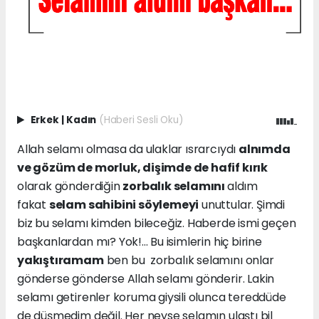
Erkek
|
Kadın
(Haberi Sesli Oku)
Allah selamı olmasa da ulaklar ısrarcıydı
alnımda
ve gözüm de morluk, dişimde de hafif kırık
olarak gönderdiğin
zorbalık selamını
aldım
fakat
selam sahibini söylemeyi
unuttular. Şimdi
biz bu selamı kimden bileceğiz. Haberde ismi geçen
başkanlardan mı? Yok!... Bu isimlerin hiç birine
yakıştıramam
ben bu zorbalık selamını onlar
gönderse gönderse Allah selamı gönderir. Lakin
selamı getirenler koruma giysili olunca tereddüde
de düşmedim değil. Her neyse selamın ulaştı bil