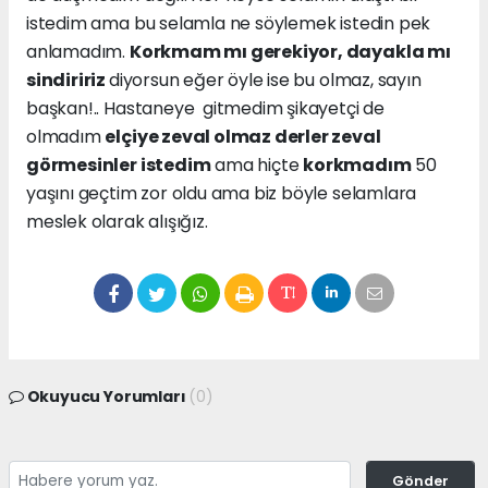
istedim ama bu selamla ne söylemek istedin pek
anlamadım.
Korkmam mı gerekiyor, dayakla mı
sindiririz
diyorsun eğer öyle ise bu olmaz, sayın
başkan!.. Hastaneye gitmedim şikayetçi de
olmadım
elçiye zeval olmaz derler zeval
görmesinler istedim
ama hiçte
korkmadım
50
yaşını geçtim zor oldu ama biz böyle selamlara
meslek olarak alışığız.
Okuyucu Yorumları
(0)
Gönder