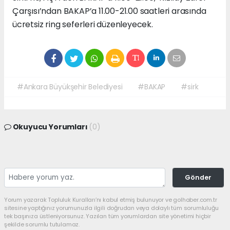
Çarşısı’ndan BAKAP’a 11.00-21.00 saatleri arasında
ücretsiz ring seferleri düzenleyecek.
#Ankara Büyükşehir Belediyesi
#BAKAP
#sirk
Okuyucu Yorumları
(0)
Gönder
Yorum yazarak Topluluk Kuralları’nı kabul etmiş bulunuyor ve golhaber.com.tr
sitesine yaptığınız yorumunuzla ilgili doğrudan veya dolaylı tüm sorumluluğu
tek başınıza üstleniyorsunuz. Yazılan tüm yorumlardan site yönetimi hiçbir
şekilde sorumlu tutulamaz.