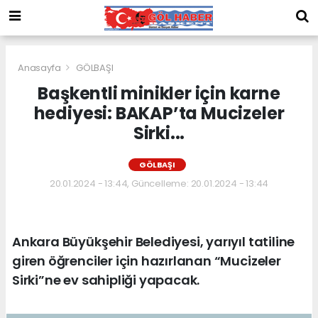
Anasayfa
GÖLBAŞI
Başkentli minikler için karne
hediyesi: BAKAP’ta Mucizeler
Sirki...
GÖLBAŞI
20.01.2024 - 13:44, Güncelleme: 20.01.2024 - 13:44
Ankara Büyükşehir Belediyesi, yarıyıl tatiline
giren öğrenciler için hazırlanan “Mucizeler
Sirki”ne ev sahipliği yapacak.