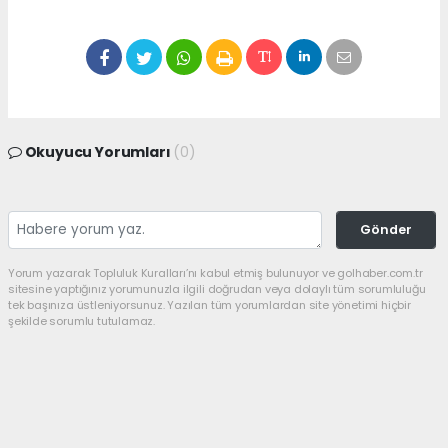
Okuyucu Yorumları
(0)
Gönder
Yorum yazarak Topluluk Kuralları’nı kabul etmiş bulunuyor ve golhaber.com.tr
sitesine yaptığınız yorumunuzla ilgili doğrudan veya dolaylı tüm sorumluluğu
tek başınıza üstleniyorsunuz. Yazılan tüm yorumlardan site yönetimi hiçbir
şekilde sorumlu tutulamaz.
haber paketi
haber scripti
haber yazılımı