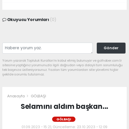
Okuyucu Yorumları
(0)
Gönder
Yorum yazarak Topluluk Kuralları’nı kabul etmiş bulunuyor ve golhaber.com.tr
sitesine yaptığınız yorumunuzla ilgili doğrudan veya dolaylı tüm sorumluluğu
tek başınıza üstleniyorsunuz. Yazılan tüm yorumlardan site yönetimi hiçbir
şekilde sorumlu tutulamaz.
Anasayfa
GÖLBAŞI
Selamını aldım başkan...
GÖLBAŞI
01.09.2023 - 15:21, Güncelleme: 23.10.2023 - 12:09