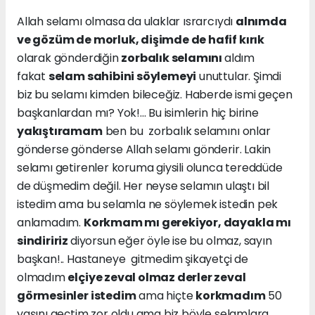
Allah selamı olmasa da ulaklar ısrarcıydı
alnımda
ve gözüm de morluk, dişimde de hafif kırık
olarak gönderdiğin
zorbalık selamını
aldım
fakat
selam sahibini söylemeyi
unuttular. Şimdi
biz bu selamı kimden bileceğiz. Haberde ismi geçen
başkanlardan mı? Yok!... Bu isimlerin hiç birine
yakıştıramam
ben bu zorbalık selamını onlar
gönderse gönderse Allah selamı gönderir. Lakin
selamı getirenler koruma giysili olunca tereddüde
de düşmedim değil. Her neyse selamın ulaştı bil
istedim ama bu selamla ne söylemek istedin pek
anlamadım.
Korkmam mı gerekiyor, dayakla mı
sindiririz
diyorsun eğer öyle ise bu olmaz, sayın
başkan!.. Hastaneye gitmedim şikayetçi de
olmadım
elçiye zeval olmaz derler zeval
görmesinler istedim
ama hiçte
korkmadım
50
yaşını geçtim zor oldu ama biz böyle selamlara