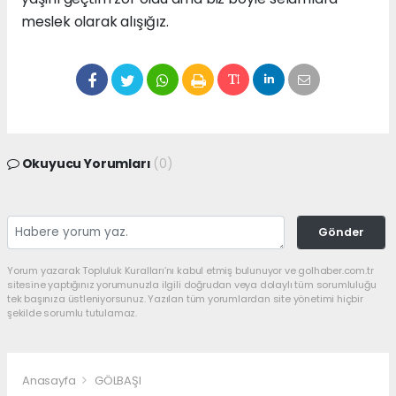
meslek olarak alışığız.
Okuyucu Yorumları
(0)
Gönder
Yorum yazarak Topluluk Kuralları’nı kabul etmiş bulunuyor ve golhaber.com.tr
sitesine yaptığınız yorumunuzla ilgili doğrudan veya dolaylı tüm sorumluluğu
tek başınıza üstleniyorsunuz. Yazılan tüm yorumlardan site yönetimi hiçbir
şekilde sorumlu tutulamaz.
Anasayfa
GÖLBAŞI