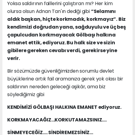
Yoksa saldırının faillerini çalıştıran mı? Her kim
olursa olsun Adnan Tan'ın dediği gibi
“Selamını
aldık başkan, hiçte korkmadık, korkmayız”.
Biz
kendimizi doğrudan yana, sağduyulu ve üç beş
çapulcudan korkmayacak Gölbaşı halkına
emanet ettik, ediyoruz. Bu halk size ve sizin
gibilere gereken cevabı verdi, gerekirse yine
verir.
Bir sözümüzde güvenliğimizden sorumlu devlet
büyüklerine artık fail aramanıza gerek yok olası bir
saldırının nereden geleceği aşikâr, ama biz
söylediğimiz gibi
KENDİMİZİ GÖLBAŞI HALKINA EMANET ediyoruz.
KORKMAYACAĞIZ…KORKUTAMAZSINIZ….
SİNMEYECEĞİZ…. SİNDİREMEZSİNİZ…