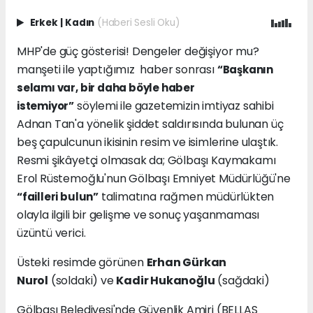
Erkek
|
Kadın
(Haberi Sesli Oku)
MHP'de güç gösterisi! Dengeler değişiyor mu?
manşeti ile yaptığımız haber sonrası
“Başkanın
selamı var, bir daha böyle haber
söylemi ile gazetemizin imtiyaz sahibi
istemiyor”
Adnan Tan'a yönelik şiddet saldırısında bulunan üç
beş çapulcunun ikisinin resim ve isimlerine ulaştık.
Resmi şikâyetçi olmasak da; Gölbaşı Kaymakamı
Erol Rüstemoğlu'nun Gölbaşı Emniyet Müdürlüğü'ne
talimatına rağmen müdürlükten
“failleri bulun”
olayla ilgili bir gelişme ve sonuç yaşanmaması
üzüntü verici.
Üsteki resimde görünen
Erhan Gürkan
Nurol
(soldaki) ve
Kadir Hukanoğlu
(sağdaki)
Gölbaşı Belediyesi'nde Güvenlik Amiri (BELLAS