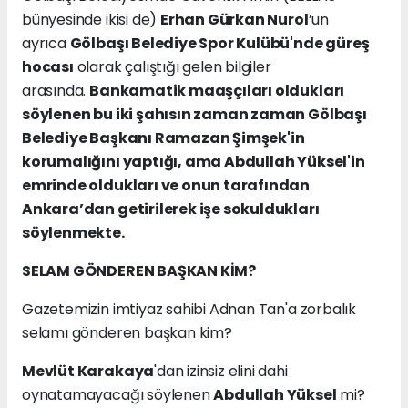
bünyesinde ikisi de)
Erhan Gürkan Nurol
’un
ayrıca
Gölbaşı Belediye Spor Kulübü'nde güreş
hocası
olarak çalıştığı gelen bilgiler
arasında.
Bankamatik maaşçıları oldukları
söylenen bu iki şahısın zaman zaman Gölbaşı
Belediye Başkanı Ramazan Şimşek'in
korumalığını yaptığı, ama Abdullah Yüksel'in
emrinde oldukları ve onun tarafından
Ankara’dan getirilerek işe sokuldukları
söylenmekte.
SELAM GÖNDEREN BAŞKAN KİM?
Gazetemizin imtiyaz sahibi Adnan Tan'a zorbalık
selamı gönderen başkan kim?
Mevlüt Karakaya
'dan izinsiz elini dahi
oynatamayacağı söylenen
Abdullah Yüksel
mi?