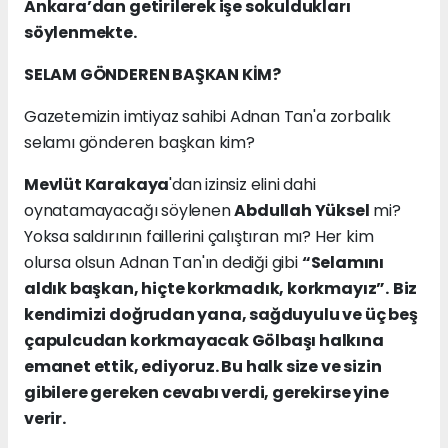
Ankara’dan getirilerek işe sokuldukları
söylenmekte.
SELAM GÖNDEREN BAŞKAN KİM?
Gazetemizin imtiyaz sahibi Adnan Tan'a zorbalık
selamı gönderen başkan kim?
Mevlüt Karakaya
'dan izinsiz elini dahi
oynatamayacağı söylenen
Abdullah Yüksel
mi?
Yoksa saldırının faillerini çalıştıran mı? Her kim
olursa olsun Adnan Tan'ın dediği gibi
“Selamını
aldık başkan, hiçte korkmadık, korkmayız”.
Biz
kendimizi doğrudan yana, sağduyulu ve üç beş
çapulcudan korkmayacak Gölbaşı halkına
emanet ettik, ediyoruz. Bu halk size ve sizin
gibilere gereken cevabı verdi, gerekirse yine
verir.