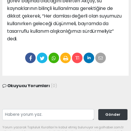
görev başında olacağını belirten Akçay, su
kaynaklarının bilinçli kullanılması gerektiğine de
dikkat çekerek, “Her damlası değerli olan suyumuzu
kullanırken geleceği düşünmeli, bayramda da
tasarruflu kullanım alışkanlığımızı sürdürmeliyiz”
dedi.
Okuyucu Yorumları
(0)
Gönder
Yorum yazarak Topluluk Kuralları’nı kabul etmiş bulunuyor ve golhaber.com.tr