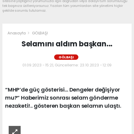
sitesine yaptığınız yorumunuzla ilgili doğrudan veya dolaylı tüm sorumluluğu
tek başınıza üstleniyorsunuz. Yazılan tüm yorumlardan site yönetimi hiçbir
şekilde sorumlu tutulamaz.
Anasayfa
GÖLBAŞI
Selamını aldım başkan...
GÖLBAŞI
01.09.2023 - 15:21, Güncelleme: 23.10.2023 - 12:09
“MHP’de güç gösterisi… Dengeler değişiyor
mu?” Haberimiz sonrası selam gönderme
nezaketi!.. gösteren başkan selamın ulaştı.