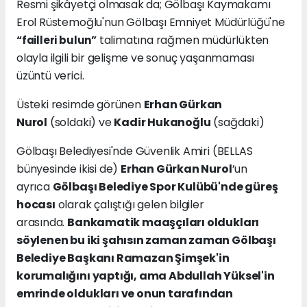
Resmi şikâyetçi olmasak da; Gölbaşı Kaymakamı
Erol Rüstemoğlu'nun Gölbaşı Emniyet Müdürlüğü'ne
talimatına rağmen müdürlükten
“failleri bulun”
olayla ilgili bir gelişme ve sonuç yaşanmaması
üzüntü verici.
Üsteki resimde görünen
Erhan Gürkan
Nurol
(soldaki) ve
Kadir Hukanoğlu
(sağdaki)
Gölbaşı Belediyesi'nde Güvenlik Amiri (BELLAS
bünyesinde ikisi de)
Erhan Gürkan Nurol
’un
ayrıca
Gölbaşı Belediye Spor Kulübü'nde güreş
hocası
olarak çalıştığı gelen bilgiler
arasında.
Bankamatik maaşçıları oldukları
söylenen bu iki şahısın zaman zaman Gölbaşı
Belediye Başkanı Ramazan Şimşek'in
korumalığını yaptığı, ama Abdullah Yüksel'in
emrinde oldukları ve onun tarafından