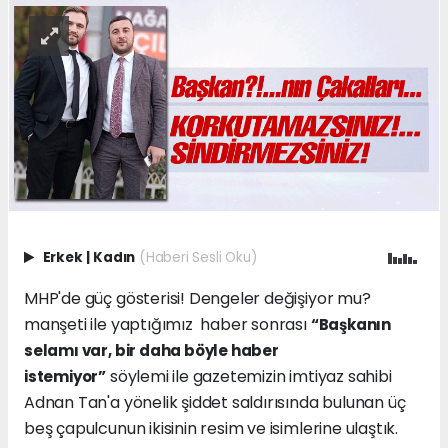
Erkek
|
Kadın
(Haberi Sesli Oku)
MHP'de güç gösterisi! Dengeler değişiyor mu?
manşeti ile yaptığımız haber sonrası
“Başkanın
selamı var, bir daha böyle haber
söylemi ile gazetemizin imtiyaz sahibi
istemiyor”
Adnan Tan'a yönelik şiddet saldırısında bulunan üç
beş çapulcunun ikisinin resim ve isimlerine ulaştık.