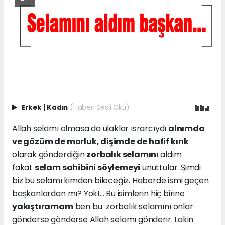
Erkek
|
Kadın
(Haberi Sesli Oku)
Allah selamı olmasa da ulaklar ısrarcıydı
alnımda
ve gözüm de morluk, dişimde de hafif kırık
olarak gönderdiğin
zorbalık selamını
aldım
fakat
selam sahibini söylemeyi
unuttular. Şimdi
biz bu selamı kimden bileceğiz. Haberde ismi geçen
başkanlardan mı? Yok!... Bu isimlerin hiç birine
yakıştıramam
ben bu zorbalık selamını onlar
gönderse gönderse Allah selamı gönderir. Lakin