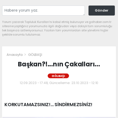
Gönder
Yorum yazarak Topluluk Kuralları’nı kabul etmiş bulunuyor ve golhaber.com.tr
sitesine yaptığınız yorumunuzla ilgili doğrudan veya dolaylı tüm sorumluluğu
tek başınıza üstleniyorsunuz. Yazılan tüm yorumlardan site yönetimi hiçbir
şekilde sorumlu tutulamaz.
Anasayfa
GÖLBAŞI
Başkan?!...nın Çakalları...
GÖLBAŞI
12.09.2023 - 17:48, Güncelleme: 23.10.2023 - 12:10
KORKUTAMAZSINIZ!... SİNDİRMEZSİNİZ!