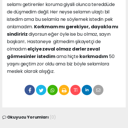
selamı getirenler koruma giysili olunca tereddüde
de düşmedim değil. Her neyse selamın ulaştı bil
istedim ama bu selamla ne söylemek istedin pek
anlamadım.
Korkmam mı gerekiyor, dayakla mı
sindiririz
diyorsun eğer öyle ise bu olmaz, sayın
başkan!.. Hastaneye gitmedim şikayetçi de
olmadım
elçiye zeval olmaz derler zeval
görmesinler istedim
ama hiçte
korkmadım
50
yaşını geçtim zor oldu ama biz böyle selamlara
meslek olarak alışığız.
Okuyucu Yorumları
(0)