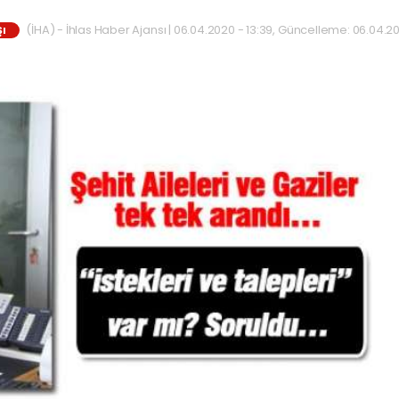
(İHA) - İhlas Haber Ajansı | 06.04.2020 - 13:39, Güncelleme: 06.04.20
I