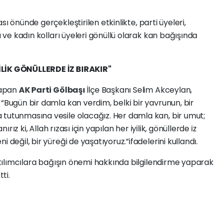
ası önünde gerçekleştirilen etkinlikte, parti üyeleri,
ı ve kadın kolları üyeleri gönüllü olarak kan bağışında
İLİK GÖNÜLLERDE İZ BIRAKIR"
yapan
AK Parti
Gölbaşı
İlçe Başkanı Selim Akceylan,
 “Bugün bir damla kan verdim, belki bir yavrunun, bir
 tutunmasına vesile olacağız. Her damla kan, bir umut;
nırız ki, Allah rızası için yapılan her iyilik, gönüllerde iz
 değil, bir yüreği de yaşatıyoruz.”ifadelerini kullandı.
atılımcılara bağışın önemi hakkında bilgilendirme yaparak
ti.