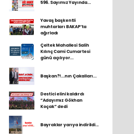
596. Sayımız Yayında...
Yavaş başkentli
muhtarları BAKAP’ta
ağırladı
Çeltek Mahallesi Salih
Kılınç Cami Cumartesi
günü açılıyor...
Başkan?!...nın Çakalları...
Destici elini kaldırdı
“Adayımız Gökhan
Koçak” dedi
Bayraklar yarıya indirildi...