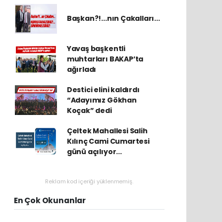
Başkan?!...nın Çakalları...
Yavaş başkentli
muhtarları BAKAP’ta
ağırladı
Destici elini kaldırdı
“Adayımız Gökhan
Koçak” dedi
Çeltek Mahallesi Salih
Kılınç Cami Cumartesi
günü açılıyor...
Reklam kod içeriği yüklenmemiş.
En Çok Okunanlar