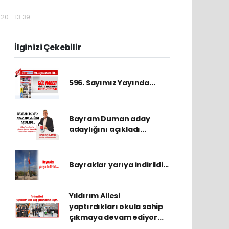
20 - 13:39
İlginizi Çekebilir
596. Sayımız Yayında...
Bayram Duman aday
adaylığını açıkladı...
Bayraklar yarıya indirildi...
Yıldırım Ailesi
yaptırdıkları okula sahip
çıkmaya devam ediyor...