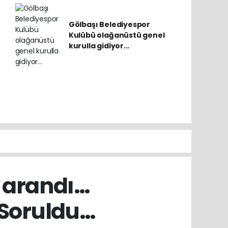
Gölbaşı Belediyespor
Kulübü olağanüstü genel
kurulla gidiyor…
ek arandı…
? Soruldu…