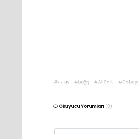
#kızılay
#bağış
#AK Parti
#Gölbaşı
Okuyucu Yorumları
(0)