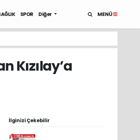
MENÜ
SAĞLIK
SPOR
Diğer
an Kızılay’a
İlginizi Çekebilir