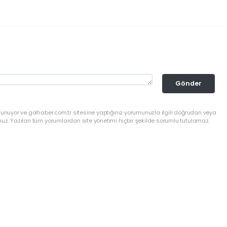
Gönder
lunuyor ve golhaber.com.tr sitesine yaptığınız yorumunuzla ilgili doğrudan veya
nuz. Yazılan tüm yorumlardan site yönetimi hiçbir şekilde sorumlu tutulamaz.