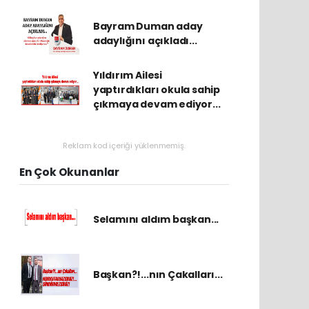
Bayram Duman aday
adaylığını açıkladı...
Yıldırım Ailesi
yaptırdıkları okula sahip
çıkmaya devam ediyor...
Reklam kod içeriği yüklenmemiş.
En Çok Okunanlar
Selamını aldım başkan...
Başkan?!...nın Çakalları...