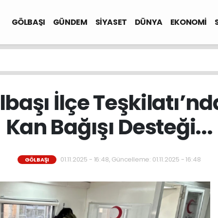
GÖLBAŞI
GÜNDEM
SİYASET
DÜNYA
EKONOMİ
lbaşı İlçe Teşkilatı’nd
Kan Bağışı Desteği...
01.11.2025 - 16:48, Güncelleme: 01.11.2025 - 16:48
GÖLBAŞI