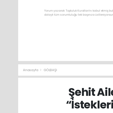
Yorum yazarak Topluluk Kuralları’nı kabul etmiş bu
dolaylı tüm sorumluluğu tek başınıza üstleniyorsu
Anasayfa
GÖLBAŞI
Şehit Ail
“İstekler