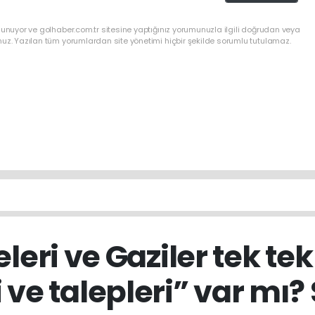
lunuyor ve golhaber.com.tr sitesine yaptığınız yorumunuzla ilgili doğrudan veya
nuz. Yazılan tüm yorumlardan site yönetimi hiçbir şekilde sorumlu tutulamaz.
eleri ve Gaziler tek t
i ve talepleri” var mı