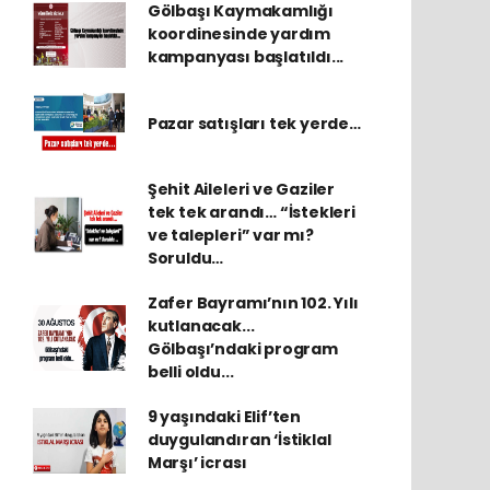
Gölbaşı Kaymakamlığı
koordinesinde yardım
kampanyası başlatıldı...
Pazar satışları tek yerde…
Şehit Aileleri ve Gaziler
tek tek arandı… “İstekleri
ve talepleri” var mı?
Soruldu…
Zafer Bayramı’nın 102. Yılı
kutlanacak...
Gölbaşı’ndaki program
belli oldu...
9 yaşındaki Elif’ten
duygulandıran ‘İstiklal
Marşı’ icrası