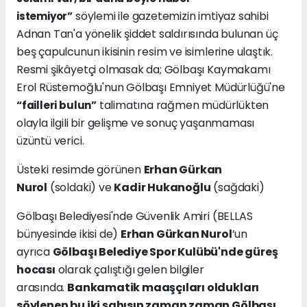
söylemi ile gazetemizin imtiyaz sahibi
istemiyor”
Adnan Tan'a yönelik şiddet saldırısında bulunan üç
beş çapulcunun ikisinin resim ve isimlerine ulaştık.
Resmi şikâyetçi olmasak da; Gölbaşı Kaymakamı
Erol Rüstemoğlu'nun Gölbaşı Emniyet Müdürlüğü'ne
talimatına rağmen müdürlükten
“failleri bulun”
olayla ilgili bir gelişme ve sonuç yaşanmaması
üzüntü verici.
Üsteki resimde görünen
Erhan Gürkan
Nurol
(soldaki) ve
Kadir Hukanoğlu
(sağdaki)
Gölbaşı Belediyesi'nde Güvenlik Amiri (BELLAS
bünyesinde ikisi de)
Erhan Gürkan Nurol
’un
ayrıca
Gölbaşı Belediye Spor Kulübü'nde güreş
hocası
olarak çalıştığı gelen bilgiler
arasında.
Bankamatik maaşçıları oldukları
söylenen bu iki şahısın zaman zaman Gölbaşı