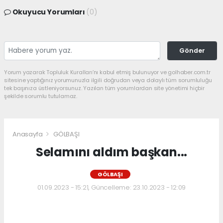
Okuyucu Yorumları
(0)
Gönder
Yorum yazarak Topluluk Kuralları’nı kabul etmiş bulunuyor ve golhaber.com.tr
sitesine yaptığınız yorumunuzla ilgili doğrudan veya dolaylı tüm sorumluluğu
tek başınıza üstleniyorsunuz. Yazılan tüm yorumlardan site yönetimi hiçbir
şekilde sorumlu tutulamaz.
Anasayfa
GÖLBAŞI
Selamını aldım başkan...
GÖLBAŞI
01.09.2023 - 15:21, Güncelleme: 23.10.2023 - 12:09