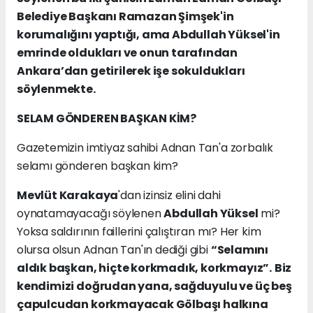
Belediye Başkanı Ramazan Şimşek'in
korumalığını yaptığı, ama Abdullah Yüksel'in
emrinde oldukları ve onun tarafından
Ankara’dan getirilerek işe sokuldukları
söylenmekte.
SELAM GÖNDEREN BAŞKAN KİM?
Gazetemizin imtiyaz sahibi Adnan Tan'a zorbalık
selamı gönderen başkan kim?
Mevlüt Karakaya
'dan izinsiz elini dahi
oynatamayacağı söylenen
Abdullah Yüksel
mi?
Yoksa saldırının faillerini çalıştıran mı? Her kim
olursa olsun Adnan Tan'ın dediği gibi
“Selamını
aldık başkan, hiçte korkmadık, korkmayız”.
Biz
kendimizi doğrudan yana, sağduyulu ve üç beş
çapulcudan korkmayacak Gölbaşı halkına