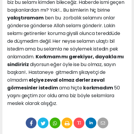
biz bu selamı kimden bileceğiz. Haberde ismi geçen
başkanlardan mı? Yok!... Bu isimlerin hiç birine
yakıştıramam
ben bu zorbalık selamını onlar
gönderse gönderse Allah selamı gönderir. Lakin
selamı getirenler koruma giysili olunca tereddüde
de düşmedim değil. Her neyse selamın ulaştı bil
istedim ama bu selamla ne söylemek istedin pek
anlamadım.
Korkmam mı gerekiyor, dayakla mı
sindiririz
diyorsun eğer öyle ise bu olmaz, sayın
başkan!.. Hastaneye gitmedim şikayetçi de
olmadım
elçiye zeval olmaz derler zeval
görmesinler istedim
ama hiçte
korkmadım
50
yaşını geçtim zor oldu ama biz böyle selamlara
meslek olarak alışığız.