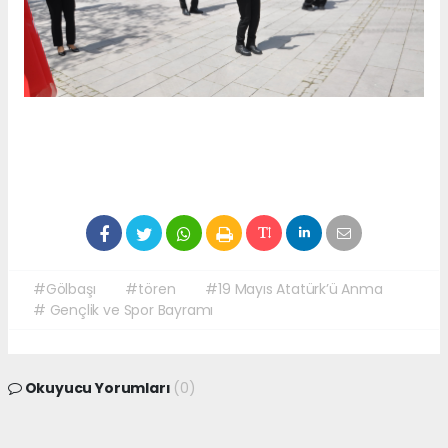
#Gölbaşı
#tören
#19 Mayıs Atatürk’ü Anma
# Gençlik ve Spor Bayramı
Okuyucu Yorumları
(0)