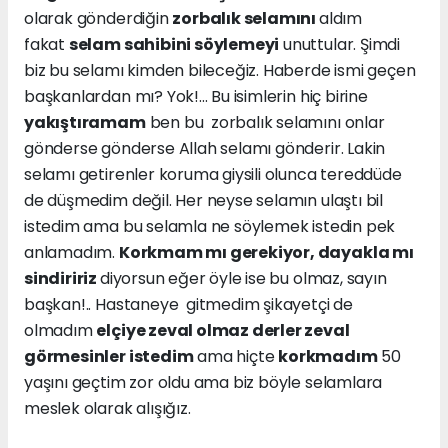
olarak gönderdiğin
zorbalık selamını
aldım
fakat
selam sahibini söylemeyi
unuttular. Şimdi
biz bu selamı kimden bileceğiz. Haberde ismi geçen
başkanlardan mı? Yok!... Bu isimlerin hiç birine
yakıştıramam
ben bu zorbalık selamını onlar
gönderse gönderse Allah selamı gönderir. Lakin
selamı getirenler koruma giysili olunca tereddüde
de düşmedim değil. Her neyse selamın ulaştı bil
istedim ama bu selamla ne söylemek istedin pek
anlamadım.
Korkmam mı gerekiyor, dayakla mı
sindiririz
diyorsun eğer öyle ise bu olmaz, sayın
başkan!.. Hastaneye gitmedim şikayetçi de
olmadım
elçiye zeval olmaz derler zeval
görmesinler istedim
ama hiçte
korkmadım
50
yaşını geçtim zor oldu ama biz böyle selamlara
meslek olarak alışığız.