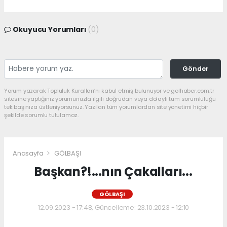
Okuyucu Yorumları
(0)
Gönder
Yorum yazarak Topluluk Kuralları’nı kabul etmiş bulunuyor ve golhaber.com.tr
sitesine yaptığınız yorumunuzla ilgili doğrudan veya dolaylı tüm sorumluluğu
tek başınıza üstleniyorsunuz. Yazılan tüm yorumlardan site yönetimi hiçbir
şekilde sorumlu tutulamaz.
Anasayfa
GÖLBAŞI
Başkan?!...nın Çakalları...
GÖLBAŞI
12.09.2023 - 17:48, Güncelleme: 23.10.2023 - 12:10