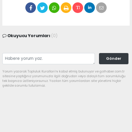
Okuyucu Yorumları
(0)
Gönder
Yorum yazarak Topluluk Kuralları’nı kabul etmiş bulunuyor ve golhaber.com.tr
sitesine yaptığınız yorumunuzla ilgili doğrudan veya dolaylı tüm sorumluluğu
tek başınıza üstleniyorsunuz. Yazılan tüm yorumlardan site yönetimi hiçbir
şekilde sorumlu tutulamaz.
haber paketi
haber scripti
haber yazılımı
Tüm hakları saklı tutulmaktadır.Copyright 2026©