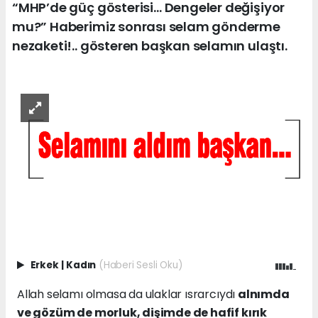
“MHP’de güç gösterisi… Dengeler değişiyor
mu?” Haberimiz sonrası selam gönderme
nezaketi!.. gösteren başkan selamın ulaştı.
Erkek
|
Kadın
(Haberi Sesli Oku)
Allah selamı olmasa da ulaklar ısrarcıydı
alnımda
ve gözüm de morluk, dişimde de hafif kırık