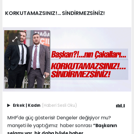
KORKUTAMAZSINIZ!... SİNDİRMEZSİNİZ!
Erkek
|
Kadın
(Haberi Sesli Oku)
MHP'de güç gösterisi! Dengeler değişiyor mu?
manşeti ile yaptığımız haber sonrası
“Başkanın
selamı var, bir daha böyle haber