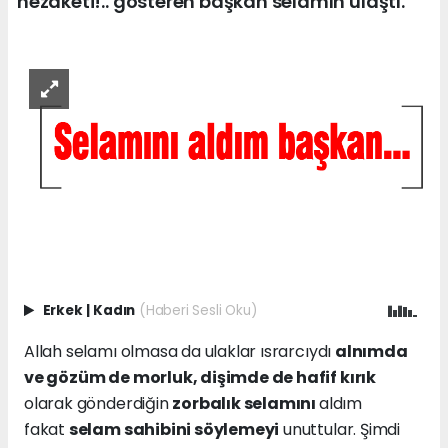
nezaketi!.. gösteren başkan selamın ulaştı.
Erkek
|
Kadın
(Haberi Sesli Oku)
Allah selamı olmasa da ulaklar ısrarcıydı
alnımda
ve gözüm de morluk, dişimde de hafif kırık
olarak gönderdiğin
zorbalık selamını
aldım
fakat
selam sahibini söylemeyi
unuttular. Şimdi