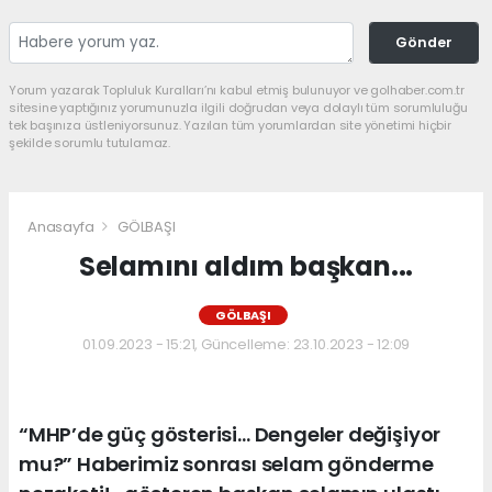
Gönder
Yorum yazarak Topluluk Kuralları’nı kabul etmiş bulunuyor ve golhaber.com.tr
sitesine yaptığınız yorumunuzla ilgili doğrudan veya dolaylı tüm sorumluluğu
tek başınıza üstleniyorsunuz. Yazılan tüm yorumlardan site yönetimi hiçbir
şekilde sorumlu tutulamaz.
Anasayfa
GÖLBAŞI
Selamını aldım başkan...
GÖLBAŞI
01.09.2023 - 15:21, Güncelleme: 23.10.2023 - 12:09
“MHP’de güç gösterisi… Dengeler değişiyor
mu?” Haberimiz sonrası selam gönderme